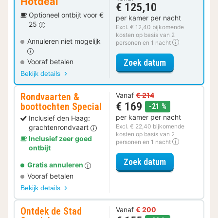
Hotdeal
€ 125,10
Optioneel ontbijt voor €
per kamer per nacht
25
Excl. € 12,40 bijkomende
kosten op basis van 2
Annuleren niet mogelijk
personen en 1 nacht
voor Classic 
Zoek datum
Vooraf betalen
Bekijk details
Rondvaarten &
Vanaf
€ 214
€ 169
boottochten Special
korting
-21 %
per kamer per nacht
Inclusief den Haag:
Excl. € 22,40 bijkomende
grachtenrondvaart
kosten op basis van 2
Inclusief zeer goed
personen en 1 nacht
ontbijt
voor Rondvaar
Zoek datum
Gratis annuleren
Vooraf betalen
Bekijk details
Ontdek de Stad
Vanaf
€ 200