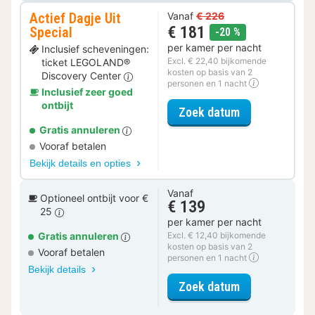
Actief Dagje Uit
Vanaf
€ 226
€ 181
Special
korting
-20 %
per kamer per nacht
Inclusief scheveningen:
Excl. € 22,40 bijkomende
ticket LEGOLAND®
kosten op basis van 2
Discovery Center
personen en 1 nacht
Inclusief zeer goed
ontbijt
voor Actief Da
Zoek datum
Gratis annuleren
Vooraf betalen
Bekijk details en opties
Vanaf
Optioneel ontbijt voor €
€ 139
25
per kamer per nacht
Gratis annuleren
Excl. € 12,40 bijkomende
kosten op basis van 2
Vooraf betalen
personen en 1 nacht
Bekijk details
voor Classic 
Zoek datum