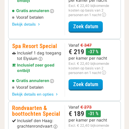
per kamer per nacht
ontbijt
Excl. € 22,40 bijkomende
Gratis annuleren
kosten op basis van 2
personen en 1 nacht
Vooraf betalen
Bekijk details
voor Zomer Sa
Zoek datum
Spa Resort Special
Vanaf
€ 347
€ 219
korting
-37 %
Inclusief 1 dag toegang
per kamer per nacht
tot Elysium
Excl. € 22,40 bijkomende
Inclusief zeer goed
kosten op basis van 2
ontbijt
personen en 1 nacht
Gratis annuleren
voor Spa Resor
Zoek datum
Vooraf betalen
Bekijk details en opties
Rondvaarten &
Vanaf
€ 273
€ 189
boottochten Special
korting
-31 %
per kamer per nacht
Inclusief den Haag:
Excl. € 22,40 bijkomende
grachtenrondvaart