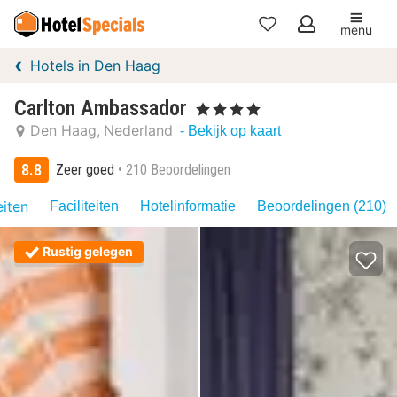
menu
Mijn
Hotels in Den Haag
favorieten
Carlton Ambassador
, 4 Sterren
Den Haag
Nederland
- Bekijk op kaart
8.8
Zeer goed
210 Beoordelingen
eiten
Faciliteiten
Hotelinformatie
Beoordelingen (210)
Rustig gelegen