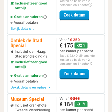
kosten op basis van 2
Inclusief zeer goed
personen en 1 nacht
ontbijt
voor Rondvaar
Zoek datum
Gratis annuleren
Vooraf betalen
Bekijk details
Ontdek de Stad
Vanaf
€ 259
€ 175
Special
korting
-32 %
per kamer per nacht
Inclusief den Haag:
Excl. € 22,40 bijkomende
Stadsrondleiding
kosten op basis van 2
Inclusief zeer goed
personen en 1 nacht
ontbijt
voor Ontdek de
Zoek datum
Gratis annuleren
Vooraf betalen
Bekijk details en opties
Museum Special
Vanaf
€ 268
€ 184
korting
-31 %
Inclusief oranjehotel
per kamer per nacht
Tweede Wereldoorlog