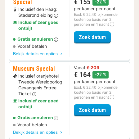
€ 155
Special
korting
-22 %
per kamer per nacht
Inclusief den Haag:
Excl. € 22,40 bijkomende
Stadsrondleiding
kosten op basis van 2
Inclusief zeer goed
personen en 1 nacht
ontbijt
voor Ontdek de
Zoek datum
Gratis annuleren
Vooraf betalen
Bekijk details en opties
Museum Special
Vanaf
€ 209
€ 164
korting
-22 %
Inclusief oranjehotel
per kamer per nacht
Tweede Wereldoorlog
Gevangenis Entree
Excl. € 22,40 bijkomende
kosten op basis van 2
Ticket
personen en 1 nacht
Inclusief zeer goed
ontbijt
voor Museum S
Zoek datum
Gratis annuleren
Vooraf betalen
Bekijk details en opties