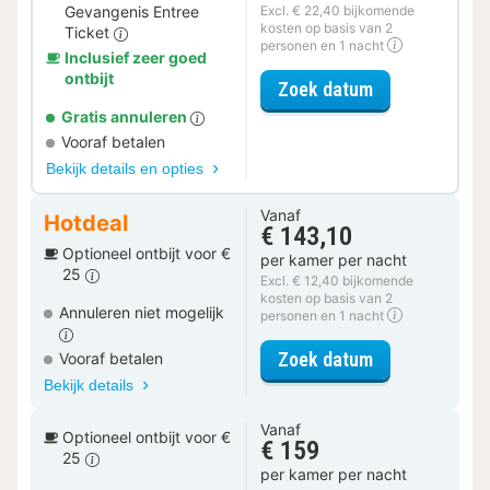
Gevangenis Entree
Excl. € 22,40 bijkomende
kosten op basis van 2
Ticket
personen en 1 nacht
Inclusief zeer goed
ontbijt
voor Museum S
Zoek datum
Gratis annuleren
Vooraf betalen
Bekijk details en opties
Vanaf
Hotdeal
€ 143,10
Optioneel ontbijt voor €
per kamer per nacht
25
Excl. € 12,40 bijkomende
kosten op basis van 2
Annuleren niet mogelijk
personen en 1 nacht
voor Royal ka
Zoek datum
Vooraf betalen
Bekijk details
Vanaf
Optioneel ontbijt voor €
€ 159
25
per kamer per nacht