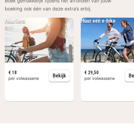
bezienswaardigheden als de Sint-Baafskathedraal, het
Boek gemakkelijk tijdens het afronden van jouw
Gravensteen en het MSK Museum voor Schone
boeking ook één van deze extra’s erbij.
Kunsten. Dankzij de goede verbinding met het
Huurfiets
Huur een e-bike
openbaar vervoer ontdek je niet alleen Gent, maar ook
omliggende steden zoals Brugge en Brussel. De
omgeving van het hotel leent zich bovendien perfect
voor wandelingen langs de rivier de Leie of een
ontspannen boottocht door de grachten van Gent.
Sint-Baafskathedraal: 3 km
€ 18
€ 29,50
Huurfiets
Gravensteen: 4 km
Bekijk
Be
per volwassene
per volwassene
Museum voor Schone Kunsten: 2 km
Citadelpark: 1,5 km
Station Gent-Sint-Pieters: 2 km
Faciliteiten Campanile Gent
De kamers van Campanile Gent zijn comfortabel
ingericht en bieden alles wat je nodig hebt voor een