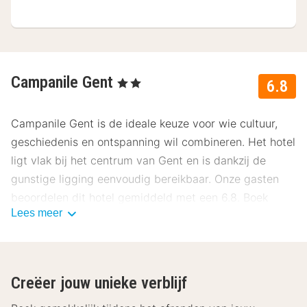
Campanile Gent
, 2 Sterren
6.8
Campanile Gent is de ideale keuze voor wie cultuur,
geschiedenis en ontspanning wil combineren. Het hotel
ligt vlak bij het centrum van Gent en is dankzij de
gunstige ligging eenvoudig bereikbaar. Onze gasten
beoordelen dit hotel gemiddeld met een 6.8. Boek
Lees meer
vanaf slechts € 85 in augustus 2026.
Ligging Campanile Gent
Campanile Gent bevindt zich op korte afstand van de
Creëer jouw unieke verblijf
historische binnenstad. Binnen enkele minuten bereik je