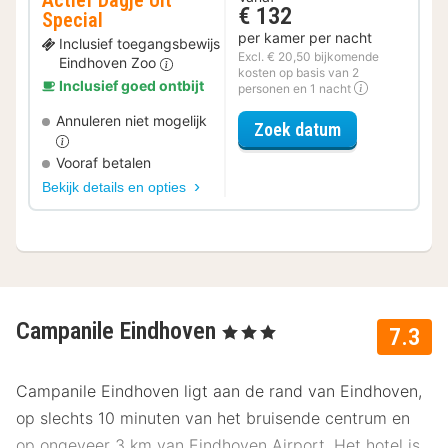
Actief Dagje Uit
€ 132
Special
per kamer per nacht
Inclusief toegangsbewijs
Excl. € 20,50 bijkomende
Eindhoven Zoo
kosten op basis van 2
Inclusief goed ontbijt
personen en 1 nacht
Annuleren niet mogelijk
voor Actief Da
Zoek datum
Vooraf betalen
Bekijk details en opties
Campanile Eindhoven
, 3 Sterren
7.3
Campanile Eindhoven ligt aan de rand van Eindhoven,
op slechts 10 minuten van het bruisende centrum en
op ongeveer 3 km van Eindhoven Airport. Het hotel is