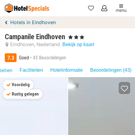
menu
Mijn
Hotels in Eindhoven
favorieten
Campanile Eindhoven
, 3 Sterren
Eindhoven
Nederland
Bekijk op kaart
7.3
Goed
43 Beoordelingen
teiten
Faciliteiten
Hotelinformatie
Beoordelingen (43)
Voordelig
Rustig gelegen