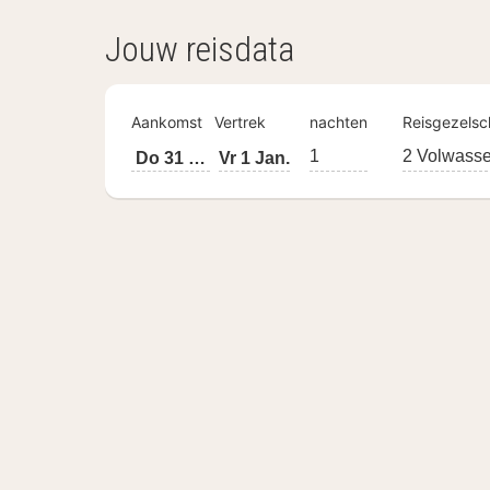
Jouw reisdata
Aankomst
Vertrek
nachten
Reisgezels
1
2 Volwasse
Do 31 Dec.
Vr 1 Jan.