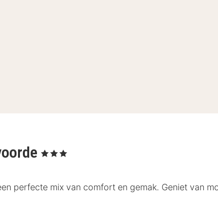
lvoorde
, 3 Sterren
een perfecte mix van comfort en gemak. Geniet van mo