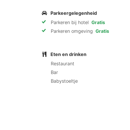
Waarom onze HotelSpecialist C
Parkeergelegenheid
Parkeren bij hotel
Gratis
Campanile Brussels Vilvoorde is ideaa
Parkeren omgeving
Gratis
perfect voor stadsverkenningen. Boek
Eten en drinken
Restaurant
Bar
Babystoeltje