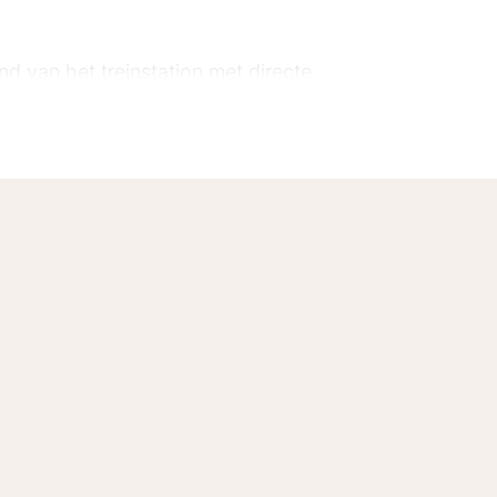
d van het treinstation met directe
rken je ook met de auto gemakkelijk
 de beschikking over een eigen
efaciliteiten.