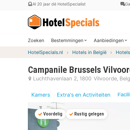
Al 20 jaar dé HotelSpecialist
Ga
Zoeken
Bestemmingen
Aanbiedingen
HotelSpecials.nl
Hotels in België
Hotels
Campanile Brussels Vilvoo
Luchthavenlaan 2
1800
Vilvoorde
Belg
Kamers
Extra's en Activiteiten
Facili
Voordelig
Rustig gelegen