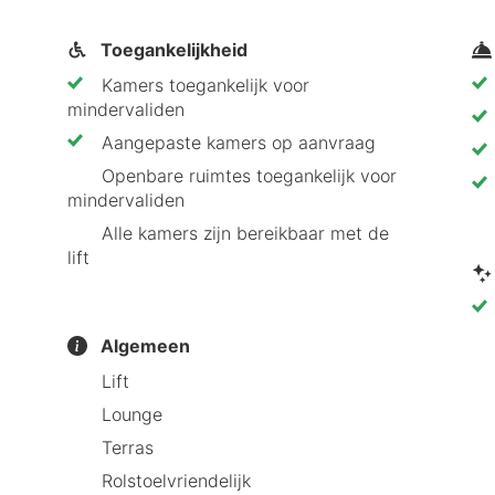
ampanile Brussels Vilvoorde aanraadt
Toegankelijkheid
Kamers toegankelijk voor
l voor zowel een romantisch als een cultureel verblijf
mindervaliden
 nu en ontdek het comfort en de gastvrijheid die ons 
Aangepaste kamers op aanvraag
Openbare ruimtes toegankelijk voor
mindervaliden
Alle kamers zijn bereikbaar met de
lift
Algemeen
Lift
Lounge
Terras
Rolstoelvriendelijk