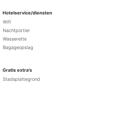
Hotelservice/diensten
Wifi
. De nabijheid van Brussel maakt het
Nachtportier
hotel te bieden heeft!
Wasserette
Bagageopslag
Gratis extra's
Stadsplattegrond