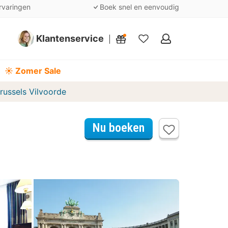
rvaringen
Boek snel en eenvoudig
Klantenservice
Mijn
favorieten
☀️ Zomer Sale
russels Vilvoorde
Nu boeken