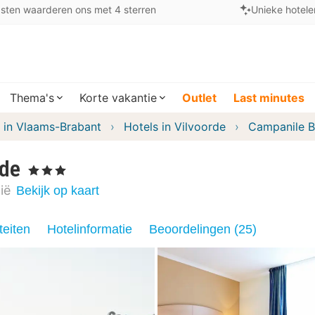
sten waarderen ons met 4 sterren
Unieke hotele
Thema's
Korte vakantie
Outlet
Last minutes
 in Vlaams-Brabant
Hotels in Vilvoorde
Campanile B
rde
, 3 Sterren
ië
Bekijk op kaart
teiten
Hotelinformatie
Beoordelingen (25)