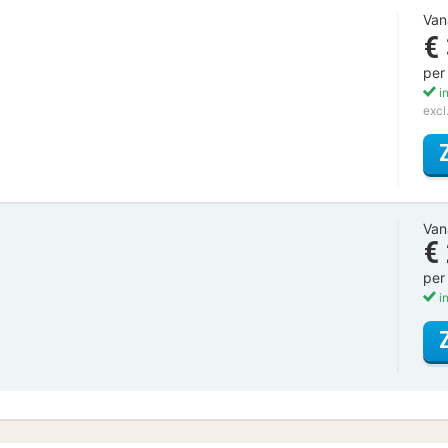
Van
€
per
in
excl
Van
€
per
in