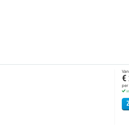
Van
€
per
in