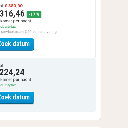
af
€ 380,90
 316,46
korting
-17 %
 kamer per nacht
cl. citytax
. servicekosten € 10 per reservering
voor Halfpension Special
Zoek datum
af
 224,24
 kamer per nacht
cl. citytax
voor Standaard Kamer
Zoek datum