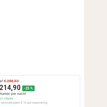
af
€ 286,53
 214,90
korting
-25 %
 kamer per nacht
cl. citytax
. servicekosten € 10 per reservering