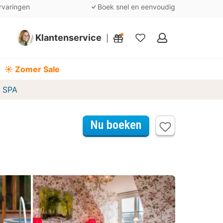
rvaringen
Boek snel en eenvoudig
Klantenservice
Mijn
favorieten
☀️ Zomer Sale
& SPA
Nu boeken