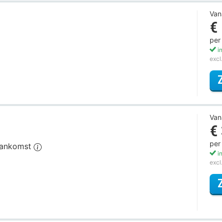
Van
€
per
in
excl
Van
€
per
 aankomst
in
excl