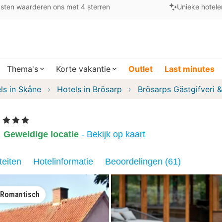
sten waarderen ons met 4 sterren
Unieke hotele
Thema's
Korte vakantie
Outlet
Last minutes
ls in Skåne
Hotels in Brösarp
Brösarps Gästgifveri 
, 3 Sterren
Geweldige locatie
- Bekijk op kaart
teiten
Hotelinformatie
Beoordelingen (61)
Romantisch