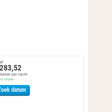
af
 283,52
 kamer per nacht
cl. citytax
voor Wellness Arrangement
Zoek datum