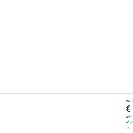
Van
€
per
in
excl