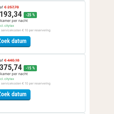
af
€ 257,78
 193,34
korting
-25 %
 kamer per nacht
cl. citytax
. servicekosten € 10 per reservering
voor Parkeer Special
Zoek datum
af
€ 440,18
 375,74
korting
-15 %
 kamer per nacht
cl. citytax
. servicekosten € 10 per reservering
voor Wellness met diner Special
Zoek datum