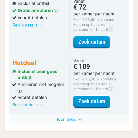
Vanaf
Exclusief ontbijt
€ 72
Gratis annuleren
per kamer per nacht
Vooraf betalen
Excl. € 13,50 bijkomende
kosten op basis van 2
Bekijk details
personen en 1 nacht
voor Deluxe Tw
Zoek datum
Vanaf
Hotdeal
€ 109
Inclusief zeer goed
per kamer per nacht
ontbijt
Excl. € 13,50 bijkomende
Annuleren niet mogelijk
kosten op basis van 2
personen en 1 nacht
Vooraf betalen
voor Deluxe Tw
Zoek datum
Bekijk details
Toon alles