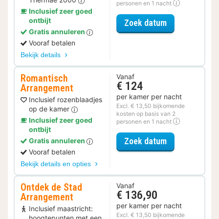
personen en 1 nacht
Inclusief zeer goed
ontbijt
voor Spa Reso
Zoek datum
Gratis annuleren
Vooraf betalen
Bekijk details
Romantisch
Vanaf
€ 124
Arrangement
per kamer per nacht
Inclusief rozenblaadjes
Excl. € 13,50 bijkomende
op de kamer
kosten op basis van 2
Inclusief zeer goed
personen en 1 nacht
ontbijt
voor Romantis
Zoek datum
Gratis annuleren
Vooraf betalen
Bekijk details en opties
Ontdek de Stad
Vanaf
€ 136,90
Arrangement
per kamer per nacht
Inclusief maastricht:
Excl. € 13,50 bijkomende
hoogtepunten met een