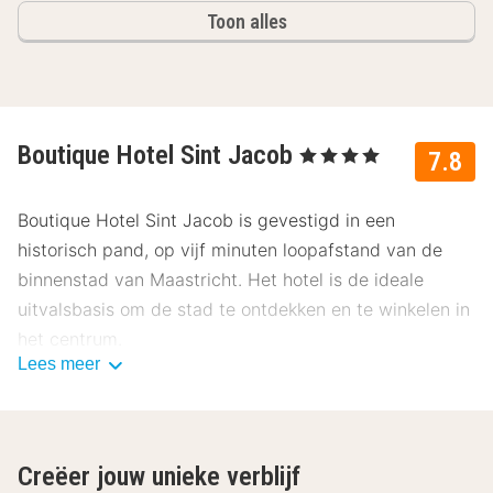
Toon alles
Boutique Hotel Sint Jacob
, 4 Sterren
7.8
Boutique Hotel Sint Jacob is gevestigd in een
historisch pand, op vijf minuten loopafstand van de
binnenstad van Maastricht. Het hotel is de ideale
uitvalsbasis om de stad te ontdekken en te winkelen in
het centrum.
Lees meer
Het klassieke karakter van het hotel is volledig intact.
Zo heeft het hotel glas-in-lood, oude schouwen en
open haarden. Het hotel is ingericht in een antieke stijl,
Creëer jouw unieke verblijf
maar je hebt in het hotel beschikking tot moderne