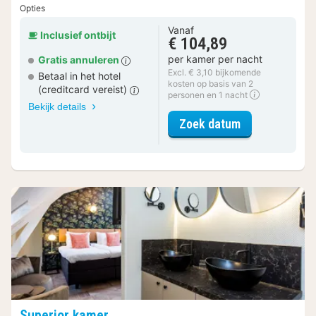
Opties
Vanaf
Inclusief ontbijt
€ 104,89
per kamer per nacht
Gratis annuleren
Excl. € 3,10 bijkomende
Betaal in het hotel
kosten op basis van 2
(creditcard vereist)
personen en 1 nacht
Bekijk details
voor City kam
Zoek datum
Superior kamer