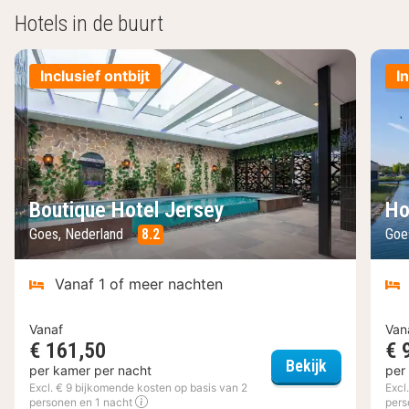
Hotels in de buurt
Inclusief ontbijt
I
Boutique Hotel Jersey
Ho
Goes, Nederland
8.2
Goe
Vanaf 1 of meer nachten
Vanaf
Van
€ 161,50
€ 
Boutique Ho
Bekijk
per kamer per nacht
per
Excl. € 9 bijkomende kosten op basis van 2
Excl
personen en 1 nacht
pers