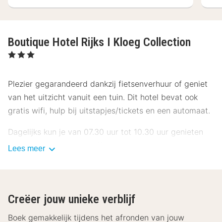
Boutique Hotel Rijks I Kloeg Collection
, 3 Sterren
Plezier gegarandeerd dankzij fietsenverhuur of geniet
van het uitzicht vanuit een tuin. Dit hotel bevat ook
gratis wifi, hulp bij uitstapjes/tickets en een automaat.
Dagelijks kun je van 07.30 uur tot 10.30 uur genieten
van een gratis ontbijtbuffet.
Lees meer
Deze accommodatie heeft geen classificatie gekregen
van het toeristenbureau in Nederland. Voor het gemak
van onze klanten hebben wij op basis van ons
Creëer jouw unieke verblijf
classificatiesysteem deze accommodatie een
Boek gemakkelijk tijdens het afronden van jouw
sterrenclassificatie toegewezen.