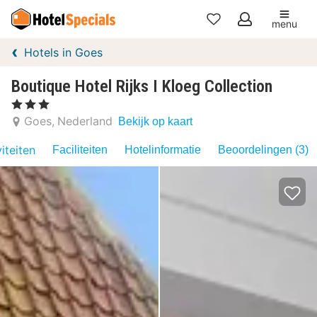
menu
Mijn
Hotels in Goes
favorieten
Boutique Hotel Rijks I Kloeg Collection
, 3 Sterren
Goes
Nederland
Bekijk op kaart
iteiten
Faciliteiten
Hotelinformatie
Beoordelingen (3)