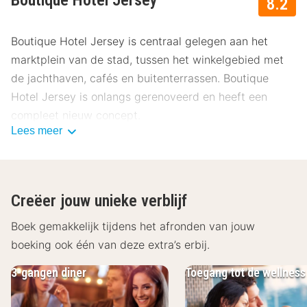
8.2
Boutique Hotel Jersey is centraal gelegen aan het
marktplein van de stad, tussen het winkelgebied met
de jachthaven, cafés en buitenterrassen. Boutique
Hotel Jersey is onlangs gerenoveerd en heeft een
compleet nieuw concept.
Lees meer
Het hotel beschikt over 30 luxe kamers met vele
faciliteiten, zoals koffie- en theefaciliteiten, een
Creëer jouw unieke verblijf
zithoek, een flatscreen-tv, een audio-Bluetooth-
Boek gemakkelijk tijdens het afronden van jouw
systeem en een prachtig uitzicht over de markt of
boeking ook één van deze extra’s erbij.
uitzicht op de binnentuin met balkon! Bovendien
beschikken de kamers over een badkamer die is
3-gangen diner
Toegang tot de wellness
ingericht met een toilet, (inloop) douche en föhn. Toe
aan ontspanning? Maak als hotelgast gratis gebruik