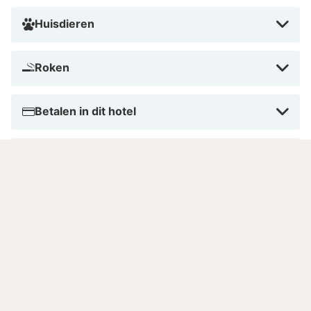
Huisdieren
Roken
Betalen in dit hotel
Aantal kamers
Gesproken talen
8.2
Zeer goed
/10
Gebaseerd op
11 echte beoordelingen
door onze