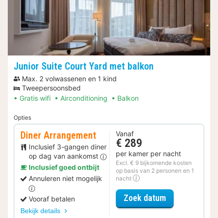
Junior Suite Court Yard met balkon
Max. 2 volwassenen en 1 kind
Tweepersoonsbed
Gratis wifi
Airconditioning
Balkon
Opties
Diner Arrangement
Vanaf
€ 289
Inclusief 3-gangen diner
per kamer per nacht
op dag van aankomst
Excl. € 9 bijkomende kosten
Inclusief goed ontbijt
op basis van 2 personen en 1
Annuleren niet mogelijk
nacht
voor Diner Ar
Zoek datum
Vooraf betalen
Bekijk details