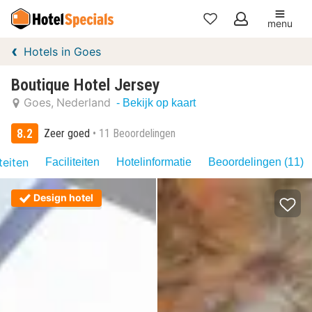
menu
Mijn
Hotels in Goes
favorieten
Boutique Hotel Jersey
Goes
Nederland
- Bekijk op kaart
8.2
Zeer goed
11 Beoordelingen
teiten
Faciliteiten
Hotelinformatie
Beoordelingen (11)
Design hotel