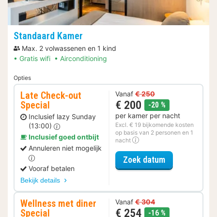
Standaard Kamer
Max. 2 volwassenen en 1 kind
Gratis wifi
Airconditioning
Opties
Late Check-out
Vanaf
€ 250
€ 200
Special
korting
-20 %
per kamer per nacht
Inclusief lazy Sunday
Excl. € 19 bijkomende kosten
(13:00)
op basis van 2 personen en 1
Inclusief goed ontbijt
nacht
Annuleren niet mogelijk
voor Late Che
Zoek datum
Vooraf betalen
Bekijk details
Wellness met diner
Vanaf
€ 304
€ 254
Special
korting
-16 %