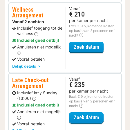
Wellness
Vanaf
€ 210
Arrangement
per kamer per nacht
Vanaf 2 nachten
Excl. € 9 bijkomende kosten
Inclusief toegang tot de
op basis van 2 personen en 1
wellness
nacht
Inclusief goed ontbijt
voor Wellness
Zoek datum
Annuleren niet mogelijk
Vooraf betalen
Bekijk details
Late Check-out
Vanaf
€ 235
Arrangement
per kamer per nacht
Inclusief lazy Sunday
Excl. € 9 bijkomende kosten
(13:00)
op basis van 2 personen en 1
Inclusief goed ontbijt
nacht
Annuleren niet mogelijk
voor Late Che
Zoek datum
Vooraf betalen