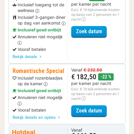
per kamer per nacht
Inclusief toegang tot de
Excl. € 19 bijkomende kosten
wellness
op basis van 2 personen en 1
Inclusief 3-gangen diner
nacht
op dag van aankomst
Inclusief goed ontbijt
voor Wellness 
Zoek datum
Annuleren niet mogelijk
Vooraf betalen
Bekijk details
Romantische Special
Vanaf
€ 232,50
€ 182,50
korting
-22 %
Inclusief rozenblaadjes
per kamer per nacht
op de kamer
Excl. € 19 bijkomende kosten
Inclusief goed ontbijt
op basis van 2 personen en 1
Annuleren niet mogelijk
nacht
voor Romantis
Vooraf betalen
Zoek datum
Bekijk details en opties
Vanaf
Hotdeal