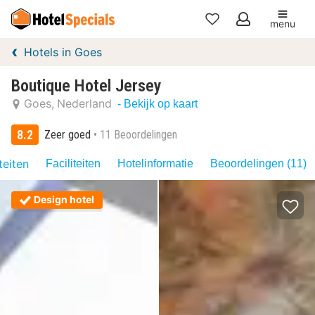
menu
Mijn
Hotels in Goes
favorieten
Boutique Hotel Jersey
Goes
Nederland
- Bekijk op kaart
8.2
Zeer goed
11 Beoordelingen
teiten
Faciliteiten
Hotelinformatie
Beoordelingen (11)
Design hotel