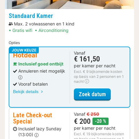
Standaard Kamer
Max. 2 volwassenen en 1 kind
Gratis wifi
Airconditioning
Opties
JOUW KEUZE
Vanaf
Hotdeal
€ 161,50
Inclusief goed ontbijt
per kamer per nacht
Annuleren niet mogelijk
Excl. € 9 bijkomende kosten
op basis van 2 personen en 1
nacht
Vooraf betalen
Bekijk details
voor Standaar
Zoek datum
Late Check-out
Vanaf
€ 250
€ 200
Special
korting
-20 %
per kamer per nacht
Inclusief lazy Sunday
Excl. € 19 bijkomende kosten
(13:00)
op basis van 2 personen en 1