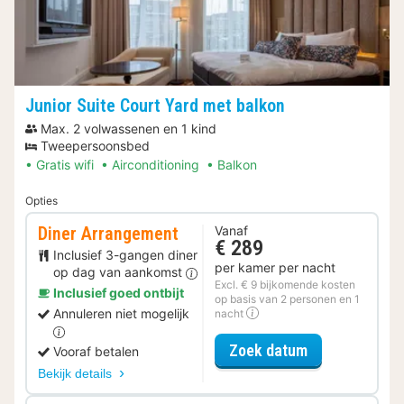
Junior Suite Court Yard met balkon
Max. 2 volwassenen en 1 kind
Tweepersoonsbed
Gratis wifi
Airconditioning
Balkon
Opties
Diner Arrangement
Vanaf
€ 289
Inclusief 3-gangen diner
per kamer per nacht
op dag van aankomst
Excl. € 9 bijkomende kosten
Inclusief goed ontbijt
op basis van 2 personen en 1
Annuleren niet mogelijk
nacht
voor Diner Ar
Zoek datum
Vooraf betalen
Bekijk details