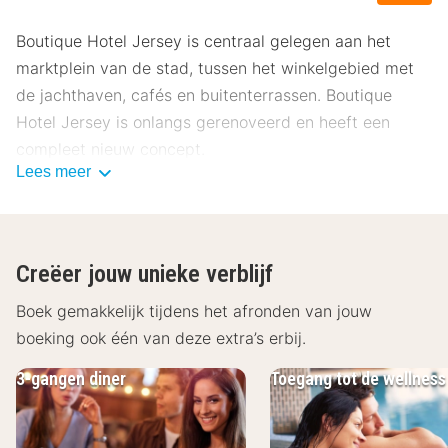
Boutique Hotel Jersey is centraal gelegen aan het
marktplein van de stad, tussen het winkelgebied met
de jachthaven, cafés en buitenterrassen. Boutique
Hotel Jersey is onlangs gerenoveerd en heeft een
compleet nieuw concept.
Lees meer
Het hotel beschikt over 30 luxe kamers met vele
faciliteiten, zoals koffie- en theefaciliteiten, een
Creëer jouw unieke verblijf
zithoek, een flatscreen-tv, een audio-Bluetooth-
Boek gemakkelijk tijdens het afronden van jouw
systeem en een prachtig uitzicht over de markt of
boeking ook één van deze extra’s erbij.
uitzicht op de binnentuin met balkon! Bovendien
beschikken de kamers over een badkamer die is
3-gangen diner
Toegang tot de wellness
ingericht met een toilet, (inloop) douche en föhn. Toe
aan ontspanning? Maak als hotelgast gratis gebruik