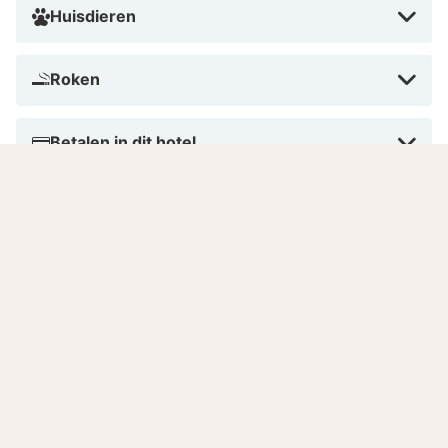
Huisdieren
Roken
Betalen in dit hotel
Aantal kamers
Gesproken talen
8.2
Zeer goed
/10
Gebaseerd op
11 echte beoordelingen
door onze
gasten.