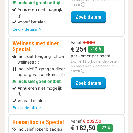
Inclusief goed ontbijt
nacht
Annuleren niet mogelijk
voor Late Che
Zoek datum
Vooraf betalen
Bekijk details
Wellness met diner
Vanaf
€ 304
€ 254
Special
korting
-16 %
per kamer per nacht
Inclusief toegang tot de
Excl. € 19 bijkomende kosten
wellness
op basis van 2 personen en 1
Inclusief 3-gangen diner
nacht
op dag van aankomst
Inclusief goed ontbijt
voor Wellness 
Zoek datum
Annuleren niet mogelijk
Vooraf betalen
Bekijk details
Romantische Special
Vanaf
€ 232,50
€ 182,50
korting
-22 %
Inclusief rozenblaadjes