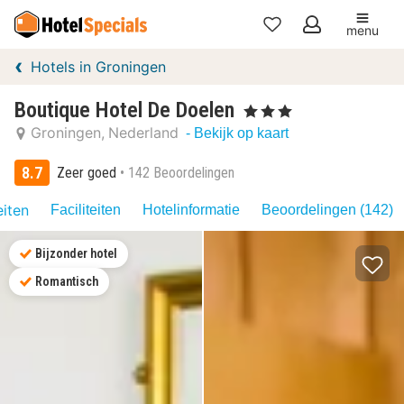
menu
Mijn
Hotels in Groningen
favorieten
Boutique Hotel De Doelen
, 3 Sterren
Groningen
Nederland
- Bekijk op kaart
8.7
Zeer goed
142 Beoordelingen
eiten
Faciliteiten
Hotelinformatie
Beoordelingen (142)
Bijzonder hotel
Romantisch