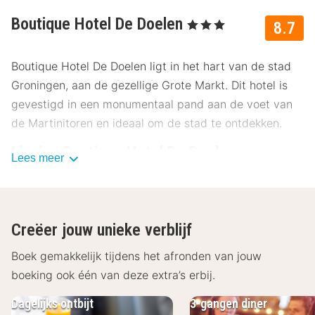
Boutique Hotel De Doelen
, 3 Sterren
8.7
Boutique Hotel De Doelen ligt in het hart van de stad
Groningen, aan de gezellige Grote Markt. Dit hotel is
gevestigd in een monumentaal pand aan de voet van
de Martinitoren en ideaal om de stad te ontdekken.
Ligging Boutique Hotel De Doelen
Lees meer
In het centrum van Groningen kun je genoeg beleven.
Boutique Hotel De Doelen ligt aan de voet van de
Martinitoren, de blikvanger van de stad. Tijdens jouw
Creëer jouw unieke verblijf
verblijf in Groningen is het zeker een aanrader om de
toren te beklimmen en te genieten van het mooie
Boek gemakkelijk tijdens het afronden van jouw
uitzicht over de stad. Kunstliefhebbers halen hun hart
boeking ook één van deze extra’s erbij.
op tijdens een bezoek aan het Groninger Museum,
Dagelijks ontbijt
3-gangen diner
waar wisselende tentoonstellingen plaatsvinden. Ook