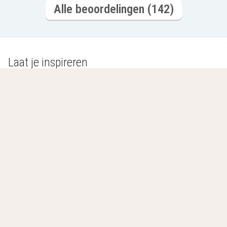
Alle beoordelingen (142)
Laat je inspireren
Romantisch
Wellnesshotels
overnachten
L
Jouw laatst bekeken hotels
Lijst leegmaken