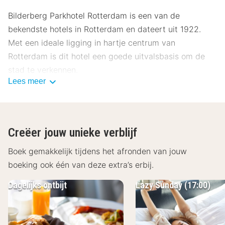
Bilderberg Parkhotel Rotterdam is een van de
bekendste hotels in Rotterdam en dateert uit 1922.
Met een ideale ligging in hartje centrum van
Rotterdam is dit hotel een goede uitvalsbasis om de
stad te verkennen.
Lees meer
De kamers van Bilderberg Parkhotel Rotterdam zijn
ruim en elegant van opzet en voorzien van een
televisie, telefoon, minibar, Wi-Fi en een badkamer met
Creëer jouw unieke verblijf
een douche en toilet. Restaurant The Park heeft een
eigentijds huiskamer design, een sfeervolle aperitiefbar
Boek gemakkelijk tijdens het afronden van jouw
en openslaande deuren naar een prachtige veranda en
boeking ook één van deze extra’s erbij.
stadstuin. In het restaurant worden hoogstaande
Dagelijks ontbijt
Lazy Sunday (17:00)
gerechten geserveerd, te herkennen aan kwaliteit en
eenvoud gecombineerd met een speelse twist. Kom na
een dag Rotterdam verkend te hebben tot rust met de