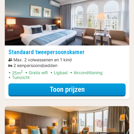
Standaard tweepersoonskamer
Max. 2 volwassenen en 1 kind
2 eenpersoonsbedden
2
25m
Gratis wifi
Ligbad
Airconditioning
Tuinzicht
voor Standaard 
Toon prijzen