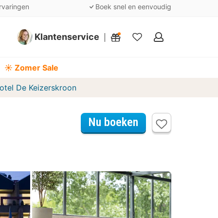
rvaringen
Boek snel en eenvoudig
Klantenservice
Mijn
favorieten
☀️ Zomer Sale
otel De Keizerskroon
Nu boeken