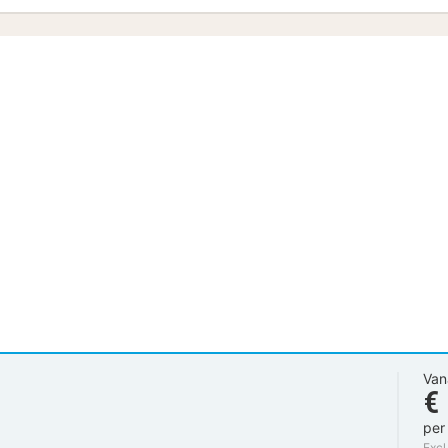
Van
€
per
Excl