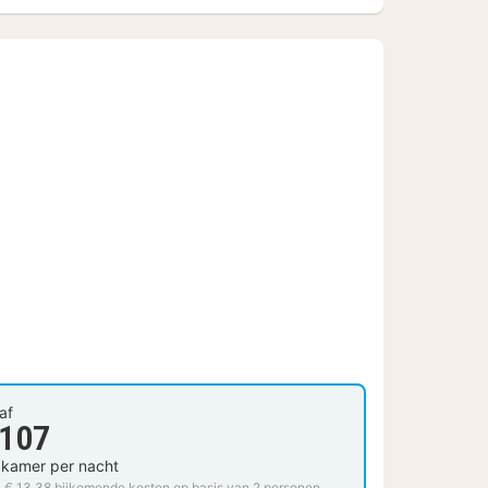
af
 107
 kamer per nacht
. € 13,38 bijkomende kosten op basis van 2 personen