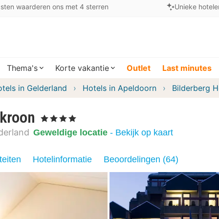
sten waarderen ons met 4 sterren
Unieke hotele
Thema's
Korte vakantie
Outlet
Last minutes
tels in Gelderland
Hotels in Apeldoorn
Bilderberg H
skroon
, 4 Sterren
derland
Geweldige locatie
- Bekijk op kaart
teiten
Hotelinformatie
Beoordelingen (64)