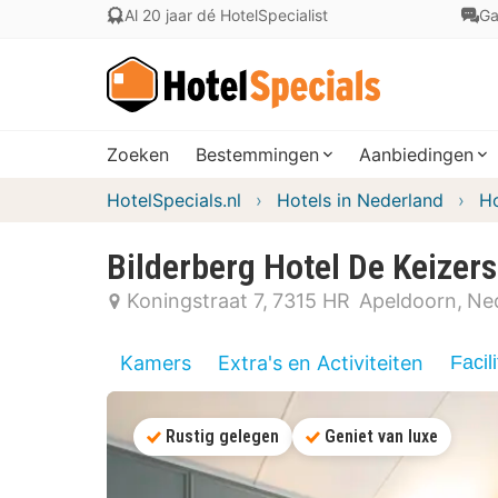
Al 20 jaar dé HotelSpecialist
Ga
Zoeken
Bestemmingen
Aanbiedingen
HotelSpecials.nl
Hotels in Nederland
Ho
Bilderberg Hotel De Keizer
Koningstraat 7
7315 HR
Apeldoorn
Ne
Kamers
Extra's en Activiteiten
Facili
Rustig gelegen
Geniet van luxe