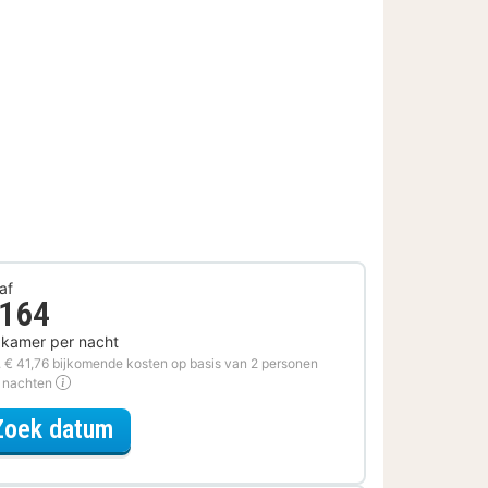
af
 164
 kamer per nacht
. € 41,76 bijkomende kosten op basis van 2 personen
2 nachten
voor Voordeel Special
Zoek datum