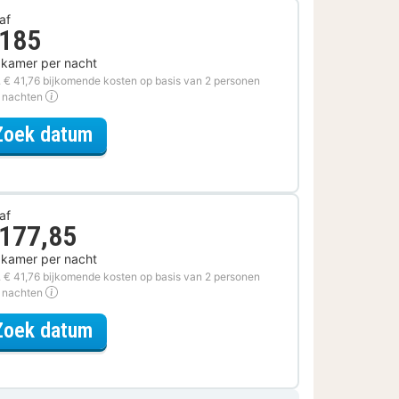
af
 185
 kamer per nacht
. € 41,76 bijkomende kosten op basis van 2 personen
2 nachten
voor Museum Special
Zoek datum
af
 177,85
 kamer per nacht
. € 41,76 bijkomende kosten op basis van 2 personen
2 nachten
voor Ontdek de Veluwe Special
Zoek datum