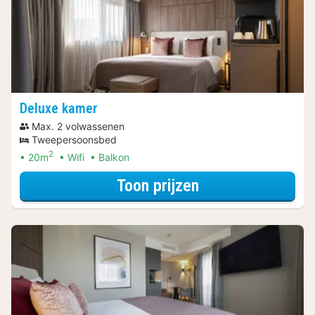
Deluxe kamer
Max. 2 volwassenen
Tweepersoonsbed
2
20m
Wifi
Balkon
voor Deluxe kam
Toon prijzen