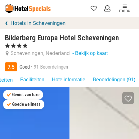
menu
Mijn
Hotels in Scheveningen
favorieten
Bilderberg Europa Hotel Scheveningen
, 4 Sterren
Scheveningen
Nederland
- Bekijk op kaart
7.5
Goed
91 Beoordelingen
teiten
Faciliteiten
Hotelinformatie
Beoordelingen (91)
Geniet van luxe
Goede wellness