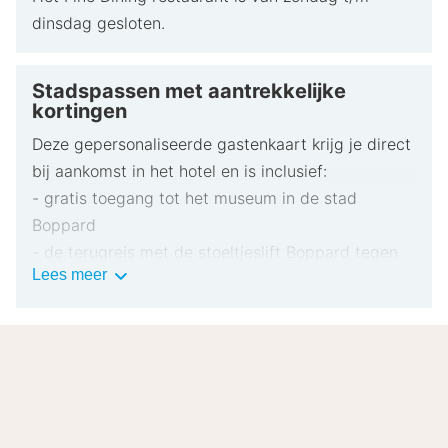
dinsdag gesloten.
Stadspassen met aantrekkelijke
kortingen
Deze gepersonaliseerde gastenkaart krijg je direct
bij aankomst in het hotel en is inclusief:
- gratis toegang tot het museum in de stad
Boppard
- de terugreis met de stoeltjeslift Boppard tegen
Stadspassen
Lees meer
groepstarief (korting van € 1 op het normale
met
tarief)
aantrekkelijke
kortingen
- 4 € korting op de Loreleylijn, per volwassene op
geplande uitstapjes (2,5 uur) naar de Loreley en
8.6
Zeer goed
naar Rüdesheim (1 dag)
/10
- 20% korting met de Köln-Düsseldorfer
Gebaseerd op
23 echte beoordelingen
door onze
Schifffahrt op alle lijndiensten vanuit Boppard