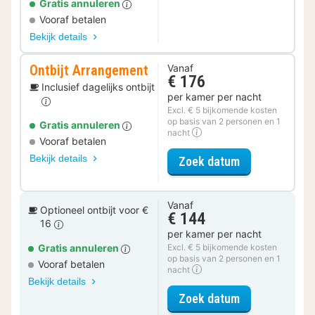
Gratis annuleren
Vooraf betalen
Bekijk details
Ontbijt Arrangement
Vanaf
€ 176
Inclusief dagelijks ontbijt
per kamer per nacht
Excl. € 5 bijkomende kosten
op basis van 2 personen en 1
Gratis annuleren
nacht
Vooraf betalen
Bekijk details
voor Ontbijt 
Zoek datum
Vanaf
Optioneel ontbijt voor €
€ 144
16
per kamer per nacht
Gratis annuleren
Excl. € 5 bijkomende kosten
op basis van 2 personen en 1
Vooraf betalen
nacht
Bekijk details
voor Appartem
Zoek datum