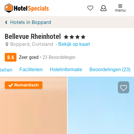
menu
Mijn
Hotels in Boppard
favorieten
Bellevue Rheinhotel
, 4 Sterren
Boppard
Duitsland
- Bekijk op kaart
8.6
Zeer goed
23 Beoordelingen
teiten
Faciliteiten
Hotelinformatie
Beoordelingen (23)
Romantisch