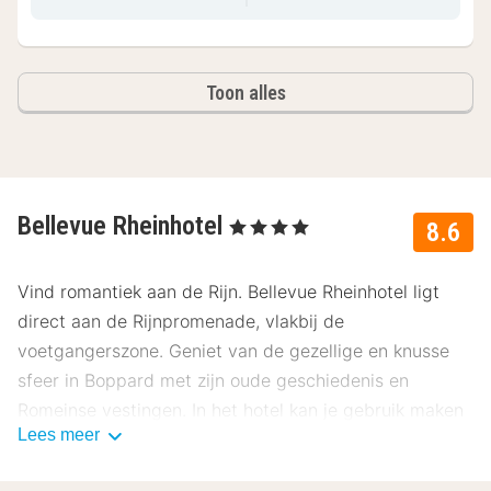
Toon alles
Bellevue Rheinhotel
, 4 Sterren
8.6
Vind romantiek aan de Rijn. Bellevue Rheinhotel ligt
direct aan de Rijnpromenade, vlakbij de
voetgangerszone. Geniet van de gezellige en knusse
sfeer in Boppard met zijn oude geschiedenis en
Romeinse vestingen. In het hotel kan je gebruik maken
Lees meer
van het wellnessaanbod.
Over Bellevue Rheinhotel