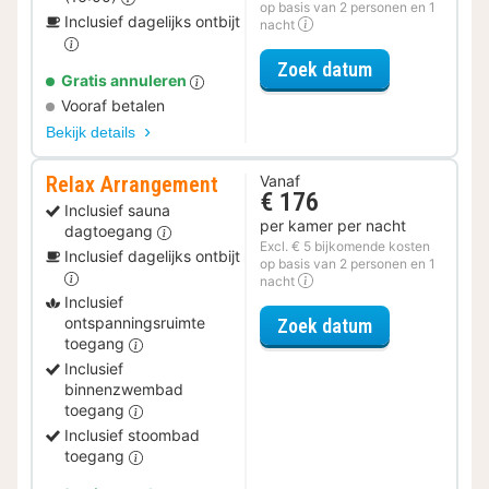
op basis van 2 personen en 1
Inclusief dagelijks ontbijt
nacht
voor Late Che
Zoek datum
Gratis annuleren
Vooraf betalen
Bekijk details
Relax Arrangement
Vanaf
€ 176
Inclusief sauna
per kamer per nacht
dagtoegang
Excl. € 5 bijkomende kosten
Inclusief dagelijks ontbijt
op basis van 2 personen en 1
nacht
Inclusief
voor Relax Ar
ontspanningsruimte
Zoek datum
toegang
Inclusief
binnenzwembad
toegang
Inclusief stoombad
toegang