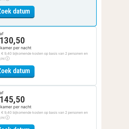
voor Comfort King Kamer
Zoek datum
af
 130,50
 kamer per nacht
. € 9,40 bijkomende kosten op basis van 2 personen en
acht
voor Parkeer Arrangement
Zoek datum
af
 145,50
 kamer per nacht
. € 9,40 bijkomende kosten op basis van 2 personen en
acht