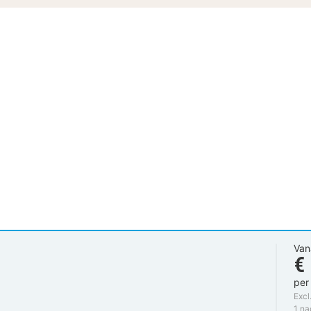
Van
€
per
Excl
1 na