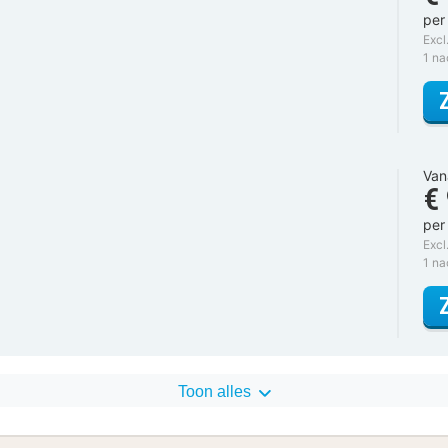
per
Excl
1 n
Van
€
per
Excl
1 n
Toon alles