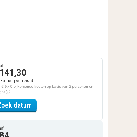
af
 141,30
 kamer per nacht
. € 9,40 bijkomende kosten op basis van 2 personen en
acht
voor Museum Arrangement
Zoek datum
af
 84