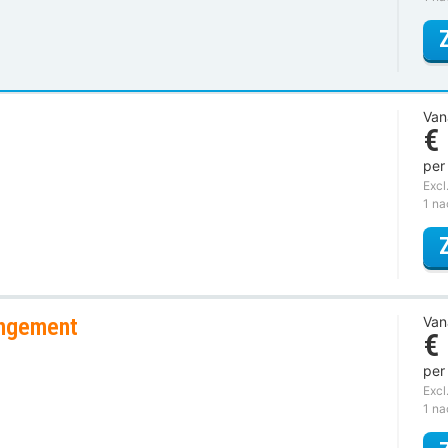
Van
€
per
Excl
1 n
angement
Van
€
per
Excl
1 n