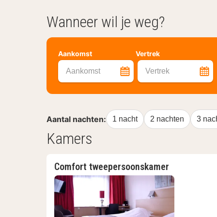
Wanneer wil je weg?
Aankomst
Vertrek
Aankomst
Vertrek
Aantal nachten:
1 nacht
2 nachten
3 nac
Kamers
Comfort tweepersoonskamer