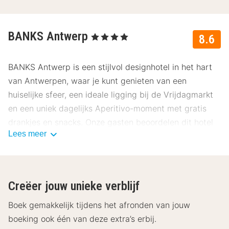
BANKS Antwerp
, 4 Sterren
8.6
BANKS Antwerp is een stijlvol designhotel in het hart
van Antwerpen, waar je kunt genieten van een
huiselijke sfeer, een ideale ligging bij de Vrijdagmarkt
en een uniek dagelijks Aperitivo-moment met gratis
drankjes en snacks. Onze gasten beoordelen dit hotel
Lees meer
gemiddeld met een 8.6.
Ligging BANKS Antwerp
BANKS Antwerp bevindt zich midden in het historische
Creëer jouw unieke verblijf
centrum van Antwerpen, op wandelafstand van de
bekendste bezienswaardigheden van de stad. Dwaal
Boek gemakkelijk tijdens het afronden van jouw
door de straten vol vintagewinkels en
boeking ook één van deze extra’s erbij.