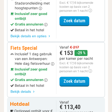
Excl. € 17,16 bijkomende
Stadsrondleiding met
kosten op basis van 2
hoogtepunten
personen en 1 nacht
Inclusief zeer goed
ontbijt
voor Ontdek de
Zoek datum
Gratis annuleren
Betaal in het hotel
Bekijk details en opties
Fiets Special
Vanaf
€ 217
€ 153
korting
-29 %
Inclusief 1 dag gebruik
per kamer per nacht
van een Antwerpen:
Hele dag fietsverhuur
Excl. € 17,16 bijkomende
kosten op basis van 2
Inclusief zeer goed
personen en 1 nacht
ontbijt
Gratis annuleren
voor Fiets Spe
Zoek datum
Betaal in het hotel
Bekijk details
Vanaf
Hotdeal
€ 113,40
Optioneel ontbijt voor €