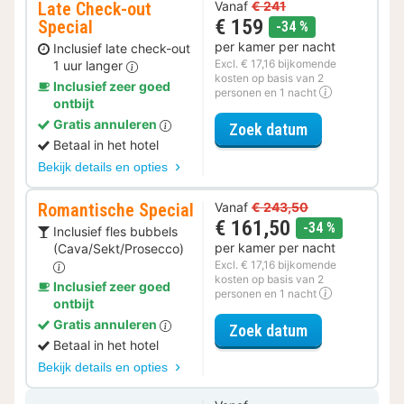
Late Check-out
Vanaf
€ 241
€ 159
Special
korting
-34 %
per kamer per nacht
Inclusief late check-out
Excl. € 17,16 bijkomende
1 uur langer
kosten op basis van 2
Inclusief zeer goed
personen en 1 nacht
ontbijt
Gratis annuleren
voor Late Che
Zoek datum
Betaal in het hotel
Bekijk details en opties
Romantische Special
Vanaf
€ 243,50
€ 161,50
korting
-34 %
Inclusief fles bubbels
per kamer per nacht
(Cava/Sekt/Prosecco)
Excl. € 17,16 bijkomende
kosten op basis van 2
Inclusief zeer goed
personen en 1 nacht
ontbijt
Gratis annuleren
voor Romantis
Zoek datum
Betaal in het hotel
Bekijk details en opties