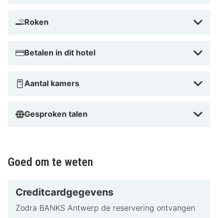
hotelgast, maar een deel van de familie. Dankzij het
aperitiefmoment, de persoonlijke sfeer en de ideale
Roken
ligging in het hart van Antwerpen is dit hotel perfect
voor een citytrip!
Betalen in dit hotel
Aantal kamers
Gesproken talen
Goed om te weten
Creditcardgegevens
Zodra BANKS Antwerp de reservering ontvangen