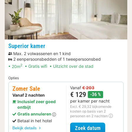
Superior kamer
Max. 2 volwassenen en 1 kind
2 eenpersoonsbedden of 1 tweepersoonsbed
2
20m
Gratis wifi
Uitzicht over de stad
Opties
Zomer Sale
Vanaf
€ 203
€ 129
korting
-36 %
Vanaf 2 nachten
per kamer per nacht
Inclusief zeer goed
Excl. € 29,32 bijkomende
ontbijt
kosten op basis van 2
Gratis annuleren
personen en 2 nachten
Betaal in het hotel
voor Zomer Sa
Zoek datum
Bekijk details