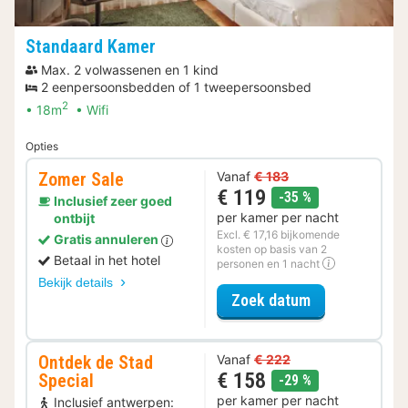
Standaard Kamer
Max. 2 volwassenen en 1 kind
2 eenpersoonsbedden of 1 tweepersoonsbed
2
18m
Wifi
Opties
Zomer Sale
Vanaf
€ 183
€ 119
korting
-35 %
Inclusief zeer goed
per kamer per nacht
ontbijt
Excl. € 17,16 bijkomende
Gratis annuleren
kosten op basis van 2
Betaal in het hotel
personen en 1 nacht
Bekijk details
voor Zomer Sa
Zoek datum
Ontdek de Stad
Vanaf
€ 222
€ 158
Special
korting
-29 %
per kamer per nacht
Inclusief antwerpen: