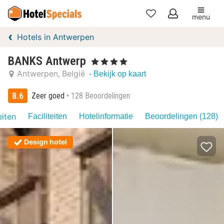
menu
Mijn
Hotels in Antwerpen
favorieten
BANKS Antwerp
, 4 Sterren
Antwerpen
België
- Bekijk op kaart
8.6
Zeer goed
128 Beoordelingen
eiten
Faciliteiten
Hotelinformatie
Beoordelingen (128)
Design hotel