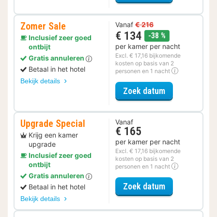
Zomer Sale
Vanaf
€ 216
€ 134
korting
-38 %
Inclusief zeer goed
per kamer per nacht
ontbijt
Excl. € 17,16 bijkomende
Gratis annuleren
kosten op basis van 2
Betaal in het hotel
personen en 1 nacht
Bekijk details
voor Zomer Sa
Zoek datum
Upgrade Special
Vanaf
€ 165
Krijg een kamer
per kamer per nacht
upgrade
Excl. € 17,16 bijkomende
Inclusief zeer goed
kosten op basis van 2
ontbijt
personen en 1 nacht
Gratis annuleren
voor Upgrade 
Zoek datum
Betaal in het hotel
Bekijk details