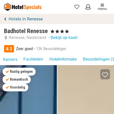
menu
Mijn
Hotels in Renesse
favorieten
Badhotel Renesse
, 4 Sterren
Renesse
Nederland
- Bekijk op kaart
8.3
Zeer goed
136 Beoordelingen
Kamers
Faciliteiten
Hotelinformatie
Beoordelingen (
Rustig gelegen
Romantisch
Voordelig