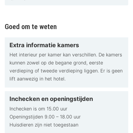
Uitstekende beoordelingen van tevreden gasten
Vriendelijk en behulpzaam personeel
Uitgebreide wellnessfaciliteiten
Ideale uitvalsbasis voor het verkennen van
Goed om te weten
Zeeland
Tips van HotelSpecials
Extra informatie kamers
Badhotel Renesse is een ideale keuze vanwege de
Het interieur per kamer kan verschillen. De kamers
ligging in het gezellige Renesse, op korte afstand van
kunnen zowel op de begane grond, eerste
het strand, het centrum en de Zeeuwse natuur. Het
verdieping of tweede verdieping liggen. Er is geen
hotel biedt uitstekende faciliteiten zoals een jacuzzi,
lift aanwezig in het hotel.
buitenzwembad en een restaurant dat bekendstaat om
zijn heerlijke gerechten. De omgeving is perfect voor
Inchecken en openingstijden
fiets- en wandeltochten, en het hotel verhuurt fietsen
om de prachtige natuur te verkennen. Badhotel
Inchecken is om 15.00 uur
Renesse combineert rust, comfort en een prachtige
Openingstijden 9.00 – 18.00 uur
kustlocatie, ideaal voor een heerlijk verblijf in Zeeland.
Huisdieren zijn niet toegestaan