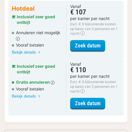
Vanaf
Hotdeal
€ 107
Inclusief zeer goed
per kamer per nacht
ontbijt
Excl. € 9 bijkomende kosten
op basis van 2 personen en 1
Annuleren niet mogelijk
nacht
voor Tweeper
Zoek datum
Vooraf betalen
Bekijk details
Vanaf
Inclusief zeer goed
€ 110
ontbijt
per kamer per nacht
Gratis annuleren
Excl. € 9 bijkomende kosten
op basis van 2 personen en 1
Vooraf betalen
nacht
Bekijk details
voor Tweeper
Zoek datum