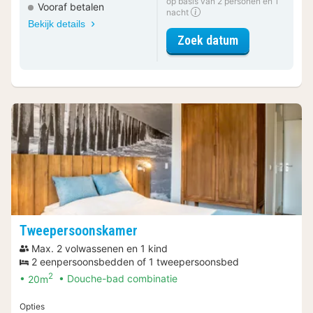
op basis van 2 personen en 1
Vooraf betalen
nacht
Bekijk details
voor Cosy kam
Zoek datum
Tweepersoonskamer
Max. 2 volwassenen en 1 kind
2 eenpersoonsbedden of 1 tweepersoonsbed
2
20m
Douche-bad combinatie
Opties