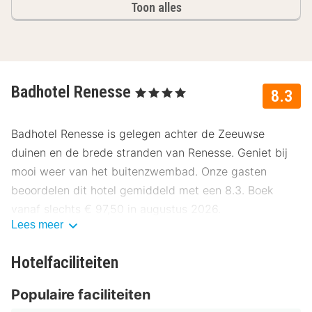
Toon alles
Badhotel Renesse
, 4 Sterren
8.3
Badhotel Renesse is gelegen achter de Zeeuwse
duinen en de brede stranden van Renesse. Geniet bij
mooi weer van het buitenzwembad. Onze gasten
beoordelen dit hotel gemiddeld met een 8.3. Boek
vanaf slechts € 97,50 in augustus 2026.
Lees meer
Ligging Badhotel Renesse
Hotelfaciliteiten
Badhotel Renesse is gelegen in het centrum en op 15
minuten lopen van het strand. Natuurliefhebbers zijn in
Populaire faciliteiten
Renesse aan het juiste adres. Het gevarieerde