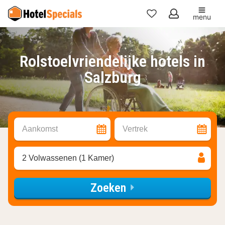
menu
Mijn
favorieten
Rolstoelvriendelijke hotels in
Salzburg
Aankomst
Vertrek
2 Volwassenen (1 Kamer)
Zoeken