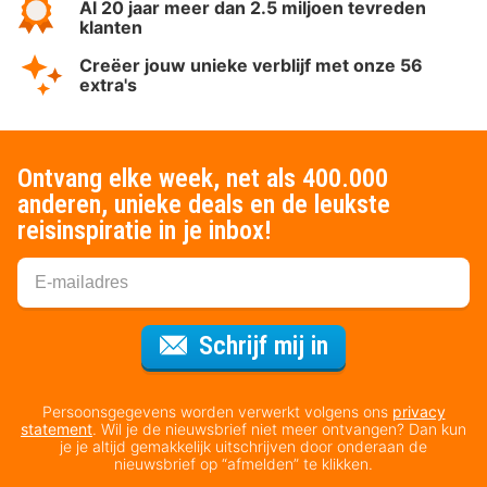
Al 20 jaar meer dan 2.5 miljoen tevreden
klanten
Creëer jouw unieke verblijf met onze 56
extra's
Ontvang elke week, net als 400.000
anderen, unieke deals en de leukste
reisinspiratie in je inbox!
Voor de nieuws
Schrijf mij in
Persoonsgegevens worden verwerkt volgens ons
privacy
statement
. Wil je de nieuwsbrief niet meer ontvangen? Dan kun
je je altijd gemakkelijk uitschrijven door onderaan de
nieuwsbrief op “afmelden” te klikken.