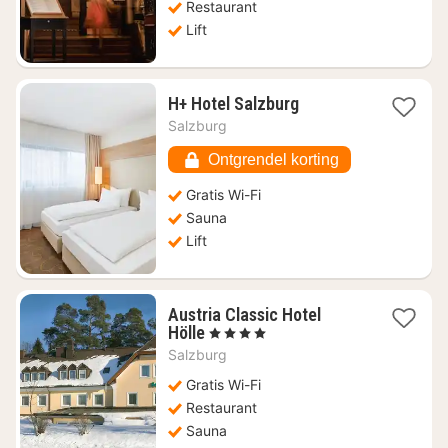
Restaurant
Lift
1
H+ Hotel Salzburg
nacht
Salzburg
vanaf
€
Ontgrendel korting
173,25
Gratis Wi-Fi
Sauna
Lift
Austria Classic Hotel
1
Hölle
, 4 Sterren
nacht
Salzburg
vanaf
€
Gratis Wi-Fi
160,78
Restaurant
Sauna