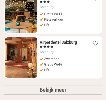
1
, 3 Sterren
nacht
Salzburg
vanaf
€
Gratis Wi-Fi
134,55
Fietsverhuur
Lift
1
Airporthotel Salzburg
nacht
, 4 Sterren
vanaf
Salzburg
€
176,36
Zwembad
Gratis Wi-Fi
Lift
hotels
Bekijk meer