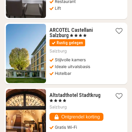
Restaurant
Lift
ARCOTEL Castellani
1
Salzburg
, 4 Sterren
nacht
Rustig gelegen
vanaf
€
Salzburg
122,67
Stijlvolle kamers
Ideale uitvalsbasis
Hotelbar
1
Altstadthotel Stadtkrug
nacht
, 4 Sterren
vanaf
Salzburg
€
250,91
Ontgrendel korting
Gratis Wi-Fi