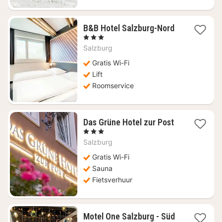
1
B&B Hotel Salzburg-Nord
nacht
, 3 Sterren
vanaf
Salzburg
€
93,28
Gratis Wi-Fi
Lift
Roomservice
1
Das Grüne Hotel zur Post
nacht
, 3 Sterren
vanaf
Salzburg
€
112,71
Gratis Wi-Fi
Sauna
Fietsverhuur
Motel One Salzburg - Süd