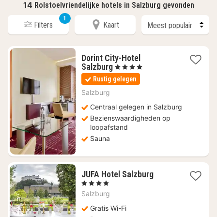
14
Rolstoelvriendelijke hotels in Salzburg gevonden
1
Filters
Kaart
Dorint City-Hotel
1
Salzburg
, 4 Sterren
nacht
Rustig gelegen
vanaf
€
Salzburg
107,10
Centraal gelegen in Salzburg
Bezienswaardigheden op
loopafstand
Sauna
1
JUFA Hotel Salzburg
nacht
, 4 Sterren
vanaf
Salzburg
€
132,43
Gratis Wi-Fi