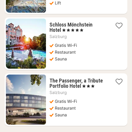
Lift
Schloss Mönchstein
1
Hotel
, 5 Sterren
nacht
Salzburg
vanaf
€
Gratis Wi-Fi
995,36
Restaurant
Sauna
The Passenger, a Tribute
1
Portfolio Hotel
, 3 Sterren
nacht
Salzburg
vanaf
€
Gratis Wi-Fi
116,15
Restaurant
Sauna