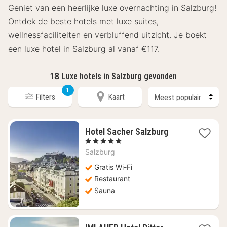
Geniet van een heerlijke luxe overnachting in Salzburg!
Ontdek de beste hotels met luxe suites,
wellnessfaciliteiten en verbluffend uitzicht. Je boekt
een luxe hotel in Salzburg al vanaf €117.
18
Luxe hotels in Salzburg gevonden
1
Filters
Kaart
1
Hotel Sacher Salzburg
nacht
, 5 Sterren
vanaf
Salzburg
€
1102,64
Gratis Wi-Fi
Restaurant
Sauna