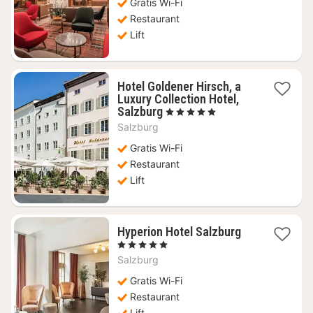
396,36
Gratis Wi-Fi
Restaurant
Lift
Hotel Goldener Hirsch, a
Luxury Collection Hotel,
1
Salzburg
, 5 Sterren
nacht
Salzburg
vanaf
€
Gratis Wi-Fi
656,82
Restaurant
Lift
1
Hyperion Hotel Salzburg
nacht
, 5 Sterren
vanaf
Salzburg
€
284,32
Gratis Wi-Fi
Restaurant
Lift