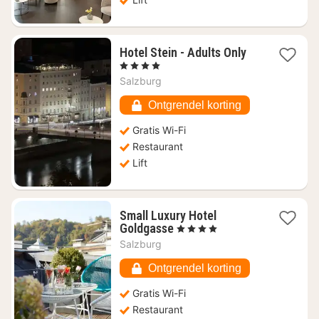
1
Hotel Stein - Adults Only
nacht
, 4 Sterren
vanaf
Salzburg
€
357,55
Ontgrendel korting
Gratis Wi-Fi
Restaurant
Lift
Small Luxury Hotel
1
Goldgasse
, 4 Sterren
nacht
Salzburg
vanaf
€
Ontgrendel korting
421,40
Gratis Wi-Fi
Restaurant