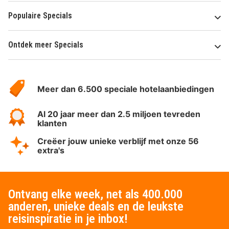
Populaire Specials
Ontdek meer Specials
Over
HotelSpecials
Meer dan 6.500 speciale hotelaanbiedingen
Al 20 jaar meer dan 2.5 miljoen tevreden
klanten
Creëer jouw unieke verblijf met onze 56
extra's
Ontvang elke week, net als 400.000
anderen, unieke deals en de leukste
reisinspiratie in je inbox!