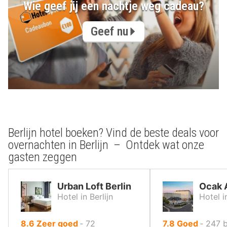
Wie geef jij een nachtje weg cadeau?
Geef nu
Berlijn hotel boeken? Vind de beste deals voor
overnachten in Berlijn – Ontdek wat onze
gasten zeggen
Urban Loft Berlin
Ocak 
Hotel in Berlijn
Hotel in
uit
uit
8.6
Zeer goed
‐
72
7.8
Goed
‐
247