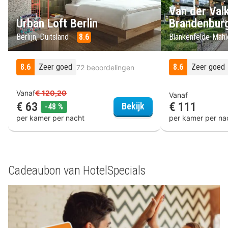
Van der Valk
Urban Loft Berlin
Brandenbur
Berlijn, Duitsland
8.6
Blankenfelde-Mahl
8.6
Zeer goed
8.6
Zeer goed
72 beoordelingen
Vanaf
€ 120,20
Vanaf
€ 63
€ 111
Urban Loft Berlin
Bekijk
korting
-48 %
per kamer per nacht
per kamer per na
Cadeaubon van HotelSpecials