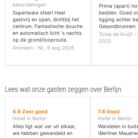
10
10
beoordelingen
Prima (apart) ho
,
,
Superleuke sfeer! Heel
bedden. Goed ont
gastvrij en open, dichtbij het
ligging achter b
centrum. Fantastische douche
Gesundbrunnen.
en automatisch licht ‘s nachts
Toine de Kruijf ‐
op de grond/looproute.
2025
Anoniem ‐ NL, 6 aug 2026
Lees wat onze gasten zeggen over Berlijn
uit
uit
8.6
Zeer goed
7.8
Goed
10
10
Hotel in Berlijn
Hotel in Berlijn
,
,
Alles ligt wat ver uit elkaar,
Wandelen in bui
we hebben gewandeld en
(Berliner Mauerwe