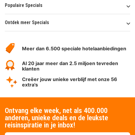
Populaire Specials
Ontdek meer Specials
Over
HotelSpecials
Meer dan 6.500 speciale hotelaanbiedingen
Al 20 jaar meer dan 2.5 miljoen tevreden
klanten
Creëer jouw unieke verblijf met onze 56
extra's
Ontvang elke week, net als 400.000
anderen, unieke deals en de leukste
reisinspiratie in je inbox!