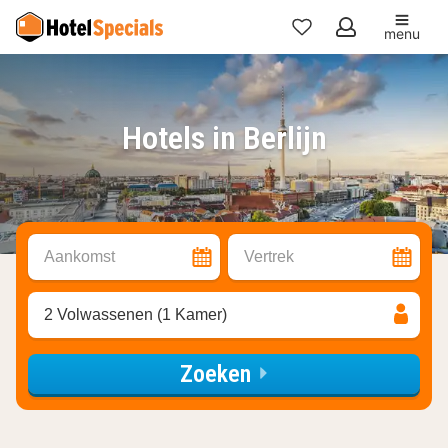
menu
Mijn
favorieten
Hotels in Berlijn
Aankomst
Vertrek
2 Volwassenen (1 Kamer)
Zoeken