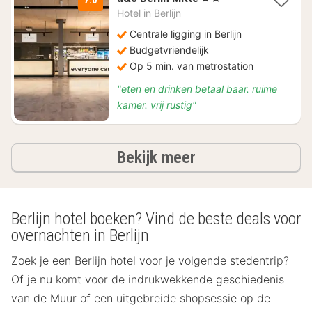
nachten
Hotel in
Berlijn
vanaf
€
Centrale ligging in Berlijn
86,01
Budgetvriendelijk
Op 5 min. van metrostation
"eten en drinken betaal baar. ruime
kamer. vrij rustig"
hotels
Bekijk meer
Berlijn hotel boeken? Vind de beste deals voor
overnachten in Berlijn
Zoek je een Berlijn hotel voor je volgende stedentrip?
Of je nu komt voor de indrukwekkende geschiedenis
van de Muur of een uitgebreide shopsessie op de