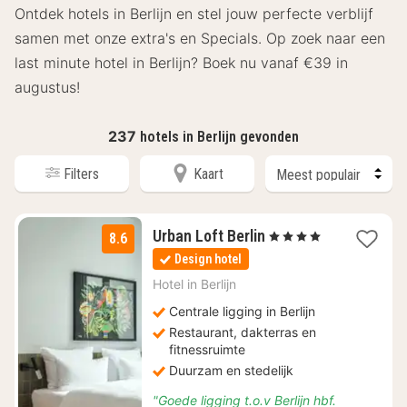
Ontdek hotels in Berlijn en stel jouw perfecte verblijf
samen met onze extra's en Specials. Op zoek naar een
last minute hotel in Berlijn? Boek nu vanaf €39 in
augustus!
237
hotels in Berlijn gevonden
Filters
Kaart
1
Urban Loft Berlin
, 4 Sterren
8.6
nacht
Design hotel
vanaf
€
Hotel in
Berlijn
63
Centrale ligging in Berlijn
Restaurant, dakterras en
fitnessruimte
Duurzam en stedelijk
"Goede ligging t.o.v Berlijn hbf.