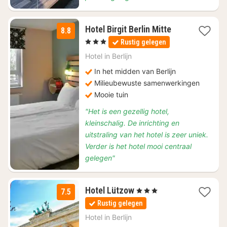
2
Hotel Birgit Berlin Mitte
8.8
nachten
, 3 Sterren
Rustig gelegen
vanaf
€
Hotel in
Berlijn
99,18
In het midden van Berlijn
Milieubewuste samenwerkingen
Mooie tuin
"Het is een gezellig hotel,
kleinschalig. De inrichting en
uitstraling van het hotel is zeer uniek.
Verder is het hotel mooi centraal
gelegen"
1
Hotel Lützow
, 3 Sterren
7.5
nacht
Rustig gelegen
vanaf
€
Hotel in
Berlijn
84