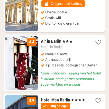
Ontgrendel korting
Goede locatie
Gratis wifi
Dichtbij de dierentuin
1
Air in Berlin
, 3 Sterren
8.4
nacht
Hotel in
Berlijn
vanaf
€
Nabij KaDeWe
112,88
Art nouveau stijl
Tip: bezoek Zoologischer Garten
"zeer vriendelijk. ligging van het hotel
is ideaal. omringt met restaurants,
supermarkten en winkels"
2
Hotel Moa Berlin
, 4 Sterren
8.9
nachten
Rustig gelegen
vanaf