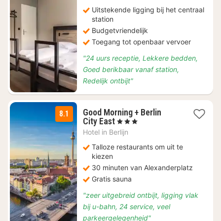
€
78,92
Uitstekende ligging bij het centraal
station
Budgetvriendelijk
Toegang tot openbaar vervoer
"24 uurs receptie, Lekkere bedden,
Goed berikbaar vanaf station,
Redelijk ontbijt"
Good Morning + Berlin
8.1
1
City East
, 3 Sterren
nacht
Hotel in
Berlijn
vanaf
€
Talloze restaurants om uit te
55,90
kiezen
30 minuten van Alexanderplatz
Gratis sauna
"zeer uitgebreid ontbijt, ligging vlak
bij u-bahn, 24 service, veel
parkeergelegenheid"