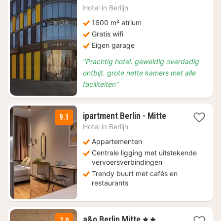
€
Hotel in
Berlijn
99,01
1600 m² atrium
Gratis wifi
Eigen garage
"Prachtig hotel. geweldig overdadig
ontbijt. grote nette kamers met alle
faciliteiten"
1
ipartment Berlin - Mitte
9.1
nacht
Hotel in
Berlijn
vanaf
€
Appartementen
88,75
Centrale ligging met uitstekende
vervoersverbindingen
Trendy buurt met cafés en
restaurants
2
a&o Berlin Mitte
, 2 Sterren
7.0