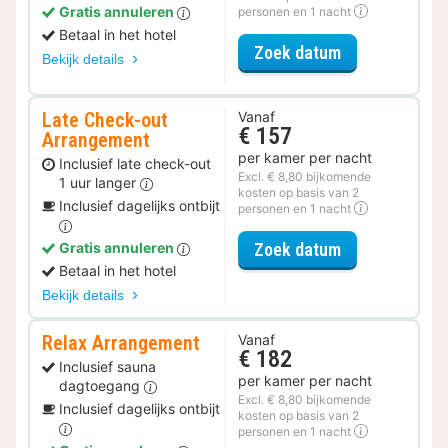
Gratis annuleren
personen en 1 nacht
Betaal in het hotel
voor Parkeer 
Zoek datum
Bekijk details
Late Check-out
Vanaf
€ 157
Arrangement
per kamer per nacht
Inclusief late check-out
Excl. € 8,80 bijkomende
1 uur langer
kosten op basis van 2
Inclusief dagelijks ontbijt
personen en 1 nacht
voor Late Che
Zoek datum
Gratis annuleren
Betaal in het hotel
Bekijk details
Relax Arrangement
Vanaf
€ 182
Inclusief sauna
per kamer per nacht
dagtoegang
Excl. € 8,80 bijkomende
Inclusief dagelijks ontbijt
kosten op basis van 2
personen en 1 nacht