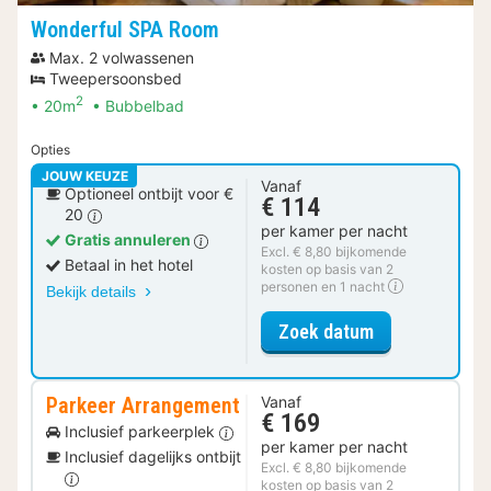
Wonderful SPA Room
Max. 2 volwassenen
Tweepersoonsbed
2
20m
Bubbelbad
Opties
JOUW KEUZE
Vanaf
Optioneel ontbijt voor €
€ 114
20
per kamer per nacht
Gratis annuleren
Excl. € 8,80 bijkomende
Betaal in het hotel
kosten op basis van 2
personen en 1 nacht
Bekijk details
voor Wonderf
Zoek datum
Parkeer Arrangement
Vanaf
€ 169
Inclusief parkeerplek
per kamer per nacht
Inclusief dagelijks ontbijt
Excl. € 8,80 bijkomende
kosten op basis van 2