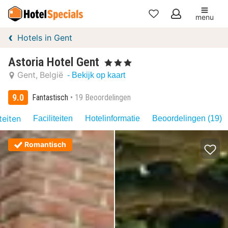
menu
Mijn
Hotels in Gent
favorieten
Astoria Hotel Gent
, 3 Sterren
Gent
België
- Bekijk op kaart
9.0
Fantastisch
19 Beoordelingen
teiten
Faciliteiten
Hotelinformatie
Beoordelingen (19)
Romantisch