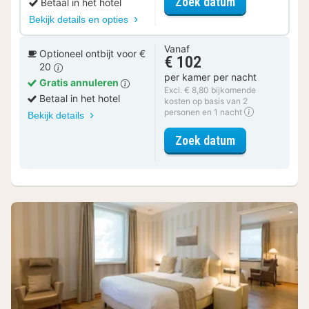
voor Fiets Ar
Zoek datum
Betaal in het hotel
Bekijk details en opties
Vanaf
Optioneel ontbijt voor €
€ 102
20
per kamer per nacht
Gratis annuleren
Excl. € 8,80 bijkomende
Betaal in het hotel
kosten op basis van 2
personen en 1 nacht
Bekijk details
voor Cozy Ro
Zoek datum