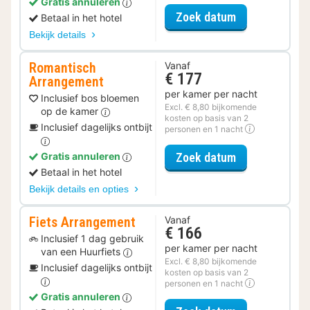
Gratis annuleren
voor Relax Ar
Zoek datum
Betaal in het hotel
Bekijk details
Romantisch
Vanaf
€ 177
Arrangement
per kamer per nacht
Inclusief bos bloemen
Excl. € 8,80 bijkomende
op de kamer
kosten op basis van 2
Inclusief dagelijks ontbijt
personen en 1 nacht
voor Romantis
Zoek datum
Gratis annuleren
Betaal in het hotel
Bekijk details en opties
Fiets Arrangement
Vanaf
€ 166
Inclusief 1 dag gebruik
per kamer per nacht
van een Huurfiets
Excl. € 8,80 bijkomende
Inclusief dagelijks ontbijt
kosten op basis van 2
personen en 1 nacht
Gratis annuleren