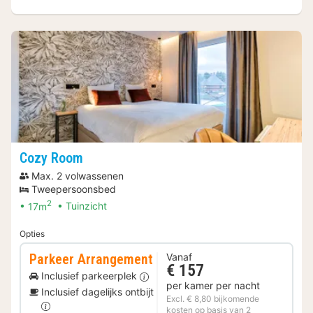
Cozy Room
Max. 2 volwassenen
Tweepersoonsbed
2
17m
Tuinzicht
Opties
Parkeer Arrangement
Vanaf
€ 157
Inclusief parkeerplek
per kamer per nacht
Inclusief dagelijks ontbijt
Excl. € 8,80 bijkomende
kosten op basis van 2