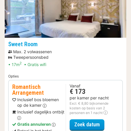
Sweet Room
Max. 2 volwassenen
Tweepersoonsbed
2
17m
Gratis wifi
Opties
Romantisch
Vanaf
€ 173
Arrangement
per kamer per nacht
Inclusief bos bloemen
Excl. € 8,80 bijkomende
op de kamer
kosten op basis van 2
Inclusief dagelijks ontbijt
personen en 1 nacht
voor Romantis
Zoek datum
Gratis annuleren
Betaal in het hotel