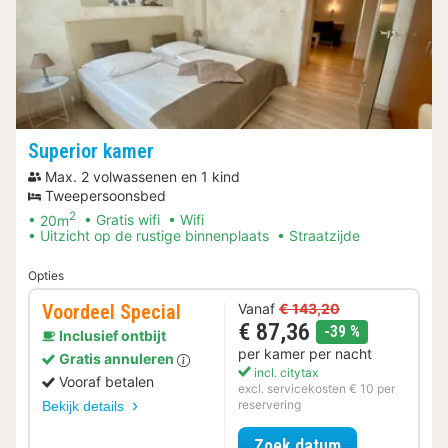
Superior kamer
Max. 2 volwassenen en 1 kind
Tweepersoonsbed
2
20m
Gratis wifi
Wifi
Uitzicht op de rustige binnenplaats
Straatzijde
Opties
Voordeel Special
Vanaf
€ 143,20
€ 87,36
korting
-39 %
Inclusief ontbijt
per kamer per nacht
Gratis annuleren
incl. citytax
Vooraf betalen
excl. servicekosten € 10 per
reservering
Bekijk details
voor Voordeel 
Zoek datum