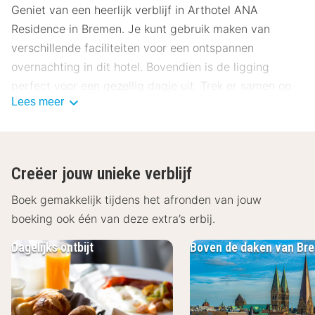
Geniet van een heerlijk verblijf in Arthotel ANA
Residence in Bremen. Je kunt gebruik maken van
verschillende faciliteiten voor een ontspannen
overnachting in dit hotel. Bovendien is de ligging
perfect voor een gezellig dagje uit. Trek er samen op
Lees meer
uit en verken de prachtige omgeving van Bremen.
Gegarandeerd een heerlijke tijd bij Arthotel ANA
Residence.
Creëer jouw unieke verblijf
Boek gemakkelijk tijdens het afronden van jouw
boeking ook één van deze extra’s erbij.
Dagelijks ontbijt
Boven de daken van Br