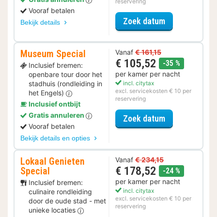
reservering
Vooraf betalen
voor City Card
Zoek datum
Bekijk details
Museum Special
Vanaf
€ 161,15
€ 105,52
korting
-35 %
Inclusief bremen:
per kamer per nacht
openbare tour door het
stadhuis (rondleiding in
incl. citytax
excl. servicekosten € 10 per
het Engels)
reservering
Inclusief ontbijt
Gratis annuleren
voor Museum S
Zoek datum
Vooraf betalen
Bekijk details en opties
Lokaal Genieten
Vanaf
€ 234,15
€ 178,52
Special
korting
-24 %
per kamer per nacht
Inclusief bremen:
incl. citytax
culinaire rondleiding
excl. servicekosten € 10 per
door de oude stad - met
reservering
unieke locaties