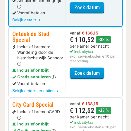
Annuleren niet mogelijk
voor Standaar
Zoek datum
Vooraf betalen
Bekijk details
Ontdek de Stad
Vanaf
€ 166,15
€ 110,52
Special
korting
-33 %
per kamer per nacht
Inclusief bremen:
incl. citytax
Wandeling door de
excl. servicekosten € 10 per
historische wijk Schnoor
reservering
Inclusief ontbijt
voor Ontdek de
Zoek datum
Gratis annuleren
Vooraf betalen
Bekijk details en opties
City Card Special
Vanaf
€ 168,15
€ 112,52
korting
-33 %
Inclusief bremenCARD
per kamer per nacht
incl. citytax
Inclusief ontbijt
excl. servicekosten € 10 per
Gratis annuleren