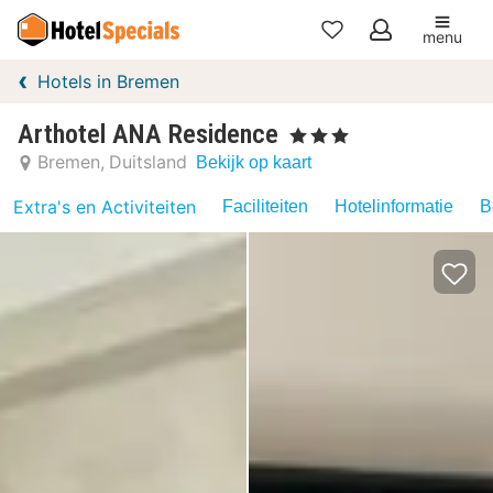
menu
Mijn
Hotels in Bremen
favorieten
Arthotel ANA Residence
, 3 Sterren
Bremen
Duitsland
Bekijk op kaart
Extra's en Activiteiten
Faciliteiten
Hotelinformatie
B