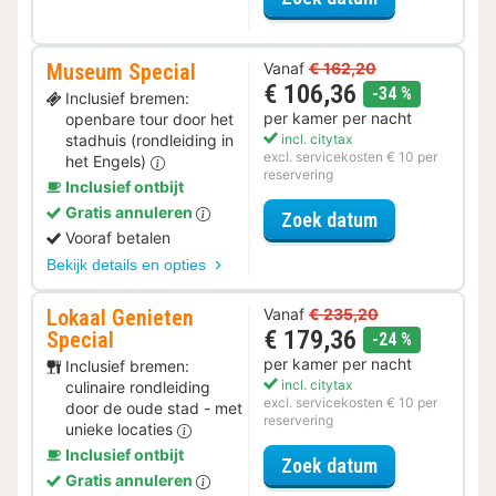
Museum Special
Vanaf
€ 162,20
€ 106,36
korting
-34 %
Inclusief bremen:
per kamer per nacht
openbare tour door het
stadhuis (rondleiding in
incl. citytax
excl. servicekosten € 10 per
het Engels)
reservering
Inclusief ontbijt
Gratis annuleren
voor Museum S
Zoek datum
Vooraf betalen
Bekijk details en opties
Lokaal Genieten
Vanaf
€ 235,20
€ 179,36
Special
korting
-24 %
per kamer per nacht
Inclusief bremen:
incl. citytax
culinaire rondleiding
excl. servicekosten € 10 per
door de oude stad - met
reservering
unieke locaties
Inclusief ontbijt
voor Lokaal Ge
Zoek datum
Gratis annuleren