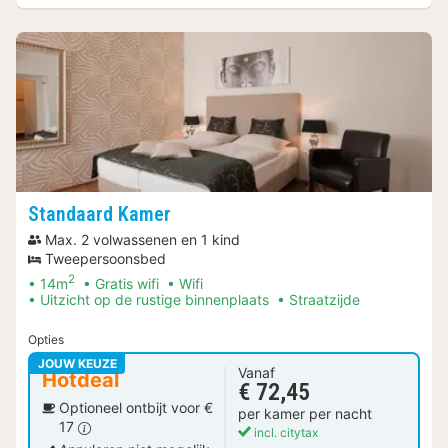
Standaard Kamer
Max. 2 volwassenen en 1 kind
Tweepersoonsbed
2
14m
Gratis wifi
Wifi
Uitzicht op de rustige binnenplaats
Straatzijde
Opties
JOUW KEUZE
Vanaf
Hotdeal
€ 72,45
Optioneel ontbijt voor €
per kamer per nacht
17
incl. citytax