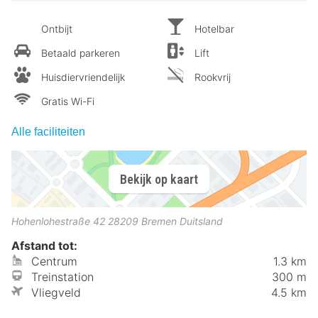
Ontbijt
Hotelbar
Betaald parkeren
Lift
Huisdiervriendelijk
Rookvrij
Gratis Wi-Fi
Alle faciliteiten
Bekijk op kaart
Hohenlohestraße 42
28209
Bremen
Duitsland
Afstand tot:
Centrum
1.3 km
Treinstation
300 m
Vliegveld
4.5 km