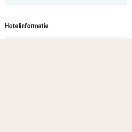
Hotelinformatie
Adres
Receptie
Ontbijt
Huisdieren
Roken