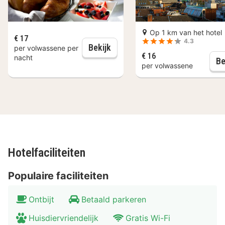
Op 1 km van het hotel
€ 17
4.3
Dagelijks ontbijt
Bekijk
per volwassene per
€ 16
nacht
Be
per volwassene
Hotelfaciliteiten
Populaire faciliteiten
Ontbijt
Betaald parkeren
Huisdiervriendelijk
Gratis Wi-Fi