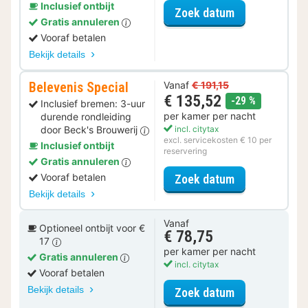
Inclusief ontbijt
voor Lokaal Ge
Zoek datum
Gratis annuleren
Vooraf betalen
Bekijk details
Belevenis Special
Vanaf
€ 191,15
€ 135,52
korting
-29 %
Inclusief bremen: 3-uur
per kamer per nacht
durende rondleiding
door Beck's Brouwerij
incl. citytax
excl. servicekosten € 10 per
Inclusief ontbijt
reservering
Gratis annuleren
voor Belevenis
Vooraf betalen
Zoek datum
Bekijk details
Vanaf
Optioneel ontbijt voor €
€ 78,75
17
per kamer per nacht
Gratis annuleren
incl. citytax
Vooraf betalen
Bekijk details
voor Standaar
Zoek datum