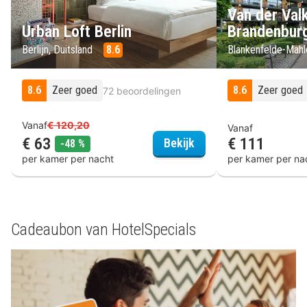
Van der Valk
Urban Loft Berlin
Brandenbur
Berlijn, Duitsland
8.6
Blankenfelde-Mahl
8.6
Zeer goed
8.6
Zeer goed
72 beoordelingen
Vanaf
€ 120,20
Vanaf
€ 63
€ 111
Urban Loft Berlin
Bekijk
korting
-48 %
per kamer per nacht
per kamer per na
Cadeaubon van HotelSpecials