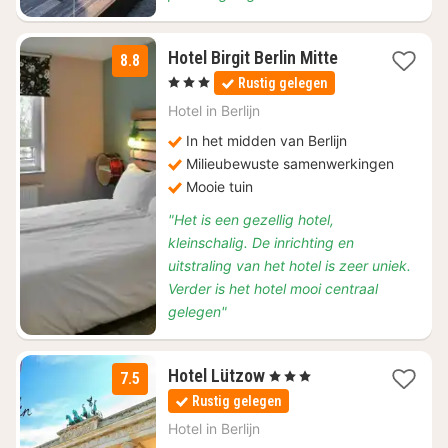
2
Hotel Birgit Berlin Mitte
8.8
nachten
, 3 Sterren
Rustig gelegen
vanaf
€
Hotel in
Berlijn
99,18
In het midden van Berlijn
Milieubewuste samenwerkingen
Mooie tuin
"Het is een gezellig hotel,
kleinschalig. De inrichting en
uitstraling van het hotel is zeer uniek.
Verder is het hotel mooi centraal
gelegen"
1
Hotel Lützow
, 3 Sterren
7.5
nacht
Rustig gelegen
vanaf
€
Hotel in
Berlijn
84