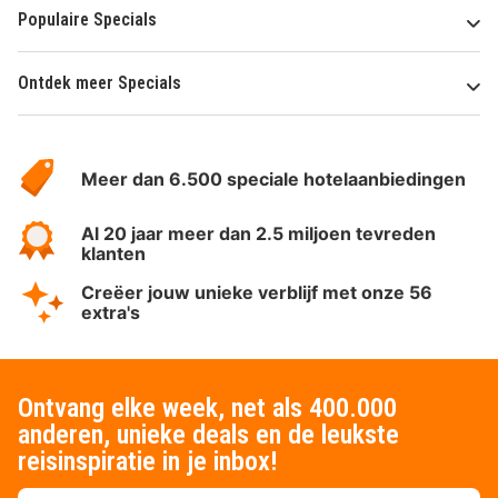
Populaire Specials
Ontdek meer Specials
Over
HotelSpecials
Meer dan 6.500 speciale hotelaanbiedingen
Al 20 jaar meer dan 2.5 miljoen tevreden
klanten
Creëer jouw unieke verblijf met onze 56
extra's
Ontvang elke week, net als 400.000
anderen, unieke deals en de leukste
reisinspiratie in je inbox!