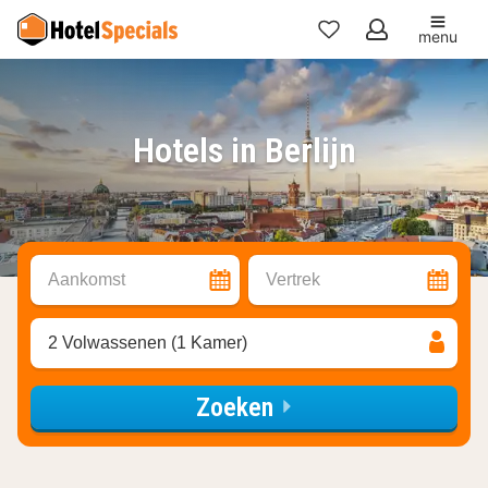
menu
Mijn
favorieten
Hotels in Berlijn
Aankomst
Vertrek
2 Volwassenen (1 Kamer)
Zoeken