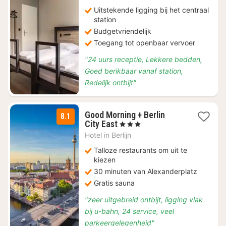
€
78,92
Uitstekende ligging bij het centraal
station
Budgetvriendelijk
Toegang tot openbaar vervoer
"24 uurs receptie, Lekkere bedden,
Goed berikbaar vanaf station,
Redelijk ontbijt"
Good Morning + Berlin
8.1
1
City East
, 3 Sterren
nacht
Hotel in
Berlijn
vanaf
€
Talloze restaurants om uit te
55,90
kiezen
30 minuten van Alexanderplatz
Gratis sauna
"zeer uitgebreid ontbijt, ligging vlak
bij u-bahn, 24 service, veel
parkeergelegenheid"