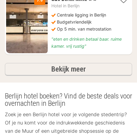
nachten
Hotel in
Berlijn
vanaf
€
Centrale ligging in Berlijn
86,01
Budgetvriendelijk
Op 5 min. van metrostation
"eten en drinken betaal baar. ruime
kamer. vrij rustig"
hotels
Bekijk meer
Berlijn hotel boeken? Vind de beste deals voor
overnachten in Berlijn
Zoek je een Berlijn hotel voor je volgende stedentrip?
Of je nu komt voor de indrukwekkende geschiedenis
van de Muur of een uitgebreide shopsessie op de