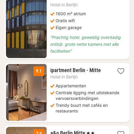
€
Hotel in
Berlijn
99,01
1600 m² atrium
Gratis wifi
Eigen garage
"Prachtig hotel. geweldig overdadig
ontbijt. grote nette kamers met alle
faciliteiten"
1
ipartment Berlin - Mitte
9.1
nacht
Hotel in
Berlijn
vanaf
€
Appartementen
88,75
Centrale ligging met uitstekende
vervoersverbindingen
Trendy buurt met cafés en
restaurants
2
a&o Berlin Mitte
, 2 Sterren
7.0