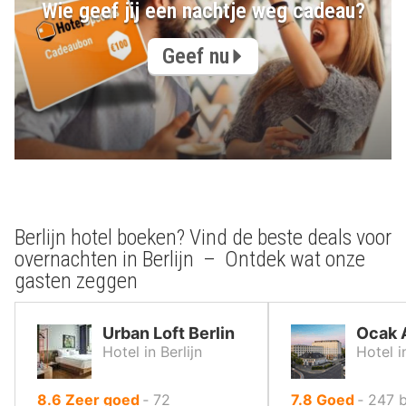
Wie geef jij een nachtje weg cadeau?
Geef nu
Berlijn hotel boeken? Vind de beste deals voor
overnachten in Berlijn – Ontdek wat onze
gasten zeggen
Urban Loft Berlin
Ocak 
Hotel in Berlijn
Hotel in
uit
uit
8.6
Zeer goed
‐
72
7.8
Goed
‐
247