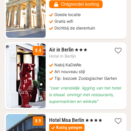
Ontgrendel korting
Goede locatie
Gratis wifi
Dichtbij de dierentuin
1
Air in Berlin
, 3 Sterren
8.4
nacht
Hotel in
Berlijn
vanaf
€
Nabij KaDeWe
112,88
Art nouveau stijl
Tip: bezoek Zoologischer Garten
"zeer vriendelijk. ligging van het hotel
is ideaal. omringt met restaurants,
supermarkten en winkels"
2
Hotel Moa Berlin
, 4 Sterren
8.9
nachten
Rustig gelegen
vanaf