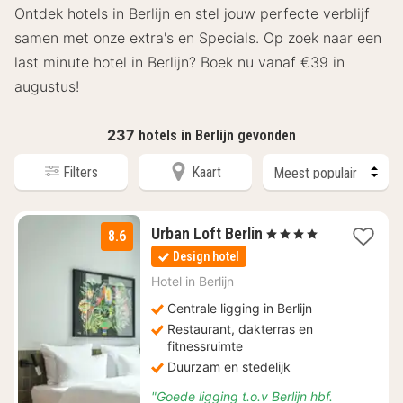
Ontdek hotels in Berlijn en stel jouw perfecte verblijf
samen met onze extra's en Specials. Op zoek naar een
last minute hotel in Berlijn? Boek nu vanaf €39 in
augustus!
237
hotels in Berlijn gevonden
Filters
Kaart
1
Urban Loft Berlin
, 4 Sterren
8.6
nacht
Design hotel
vanaf
€
Hotel in
Berlijn
63
Centrale ligging in Berlijn
Restaurant, dakterras en
fitnessruimte
Duurzam en stedelijk
"Goede ligging t.o.v Berlijn hbf.