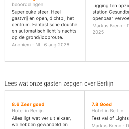
10
10
beoordelingen
Ligging ten opzi
,
,
Superleuke sfeer! Heel
station Gesundb
gastvrij en open, dichtbij het
openbaar vervoe
centrum. Fantastische douche
Markus Brenn ‐ D
en automatisch licht ‘s nachts
2025
op de grond/looproute.
Anoniem ‐ NL, 6 aug 2026
Lees wat onze gasten zeggen over Berlijn
uit
uit
8.6
Zeer goed
7.8
Goed
10
10
Hotel in Berlijn
Hotel in Berlijn
,
,
Alles ligt wat ver uit elkaar,
Festival of Light
we hebben gewandeld en
Markus Brenn ‐ D