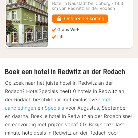
vanaf
Hotel in
Neustadt bei Coburg
·
18.3
€
km van Redwitz an der Rodach
81,77
Ontgrendel korting
Gratis Wi-Fi
Lift
Boek een hotel in Redwitz an der Rodach
Op zoek naar het juiste hotel in Redwitz an der
Rodach? HotelSpecials heeft 0 hotels in Redwitz an
der Rodach beschikbaar met exclusieve
hotel
aanbiedingen
en
Specials
voor Augustus, September
en daarna. Boek je hotel in Redwitz an der Rodach snel
en eenvoudig met prijzen vanaf €0. Bekijk onze last
minute hoteldeals in Redwitz an der Rodach voor