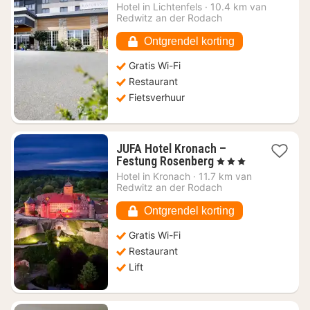
vanaf
Hotel in
Lichtenfels
·
10.4 km van
€
Redwitz an der Rodach
120,91
Ontgrendel korting
Gratis Wi-Fi
Restaurant
Fietsverhuur
JUFA Hotel Kronach –
1
Festung Rosenberg
, 3 Sterren
nacht
Hotel in
Kronach
·
11.7 km van
vanaf
Redwitz an der Rodach
€
111,02
Ontgrendel korting
Gratis Wi-Fi
Restaurant
Lift