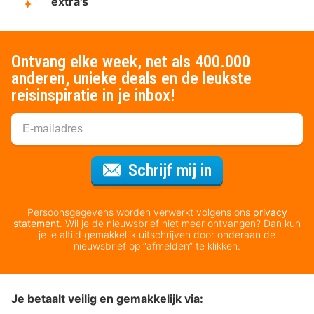
extra's
Ontvang elke week, net als 400.000
anderen, unieke deals en de leukste
reisinspiratie in je inbox!
Voor de nieuws
Schrijf mij in
Persoonsgegevens worden verwerkt volgens ons
privacy
statement
. Wil je de nieuwsbrief niet meer ontvangen? Dan kun
je je altijd gemakkelijk uitschrijven door onderaan de
nieuwsbrief op “afmelden” te klikken.
Je betaalt veilig en gemakkelijk via: