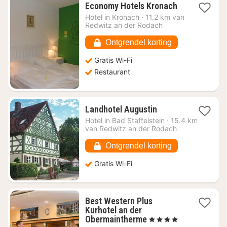
1
Economy Hotels Kronach
nacht
Hotel in
Kronach
·
11.2 km van
vanaf
Redwitz an der Rodach
€
74,02
Ontgrendel korting
Gratis Wi-Fi
Restaurant
1
Landhotel Augustin
nacht
Hotel in
Bad Staffelstein
·
15.4 km
vanaf
van Redwitz an der Rodach
€
138,58
Ontgrendel korting
Gratis Wi-Fi
Best Western Plus
Kurhotel an der
1
Obermaintherme
, 4 Sterren