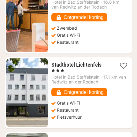
nacht
Hotel in
Bad Staffelstein
·
16.8 km
vanaf
van Redwitz an der Rodach
€
116,82
Ontgrendel korting
Zwembad
Gratis Wi-Fi
Restaurant
1
Stadthotel Lichtenfels
nacht
, 3 Sterren
vanaf
Hotel in
Bad Staffelstein
·
17.1 km van
€
Redwitz an der Rodach
114,71
Ontgrendel korting
Gratis Wi-Fi
Restaurant
Fietsverhuur