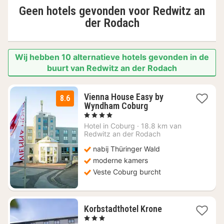
Geen hotels gevonden voor
Redwitz an
der Rodach
Wij hebben 10 alternatieve hotels gevonden in de
buurt van Redwitz an der Rodach
Vienna House Easy by
8.6
1
Wyndham Coburg
nacht
, 4 Sterren
vanaf
Hotel in
Coburg
·
18.8 km van
€
Redwitz an der Rodach
110,40
nabij Thüringer Wald
moderne kamers
Veste Coburg burcht
1
Korbstadthotel Krone
nacht
, 3 Sterren