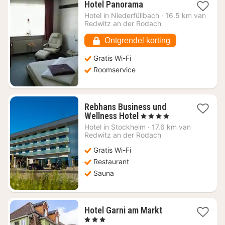
1
Hotel Panorama
nacht
Hotel in
Niederfüllbach
·
16.5 km van
vanaf
Redwitz an der Rodach
€
65,70
Ontgrendel korting
Gratis Wi-Fi
Roomservice
Rebhans Business und
1
Wellness Hotel
, 4 Sterren
nacht
Hotel in
Stockheim
·
17.6 km van
vanaf
Redwitz an der Rodach
€
Gratis Wi-Fi
111,21
Restaurant
Sauna
1
Hotel Garni am Markt
nacht
, 3 Sterren