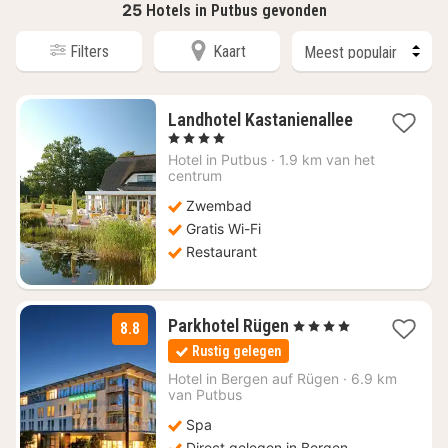
25
Hotels in Putbus gevonden
Filters
Kaart
Landhotel Kastanienallee
1
, 4 Sterren
nacht
Hotel in
Putbus
·
1.9 km van het
vanaf
centrum
€
Zwembad
113,08
Gratis Wi-Fi
Restaurant
3
Parkhotel Rügen
, 4 Sterren
8.8
nachten
Rustig gelegen
vanaf
€
Hotel in
Bergen auf Rügen
·
6.9 km
van Putbus
110,67
Spa
Direct gelegen in Bergen