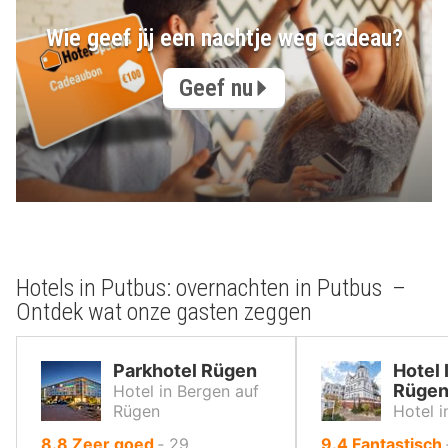
Wie geef jij een nachtje weg cadeau?
Geef nu
Hotels in Putbus: overnachten in Putbus –
Ontdek wat onze gasten zeggen
Parkhotel Rügen
Hotel 
Rüge
Hotel in Bergen auf
Rügen
Hotel i
uit
uit
8.8
Zeer goed
‐
29
9.4
Fantastisch