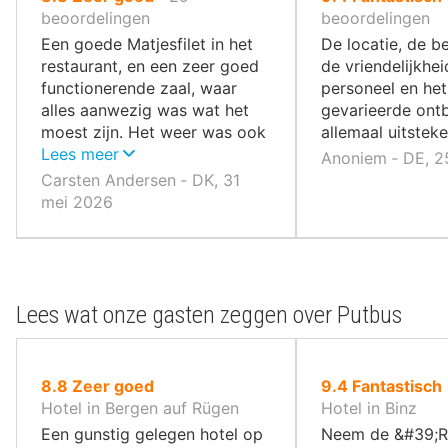
10
10
beoordelingen
beoordelingen
,
,
Een goede Matjesfilet in het
De locatie, de b
restaurant, en een zeer goed
de vriendelijkhei
functionerende zaal, waar
personeel en het
alles aanwezig was wat het
gevarieerde ontb
moest zijn. Het weer was ook
allemaal uitstek
aangenaam.
Lees meer
Anoniem ‐ DE, 2
Carsten Andersen ‐ DK, 31
mei 2026
Lees wat onze gasten zeggen over Putbus
uit
uit
8.8
Zeer goed
9.4
Fantastisch
10
10
Hotel in Bergen auf Rügen
Hotel in Binz
,
,
Een gunstig gelegen hotel op
Neem de &#39;R