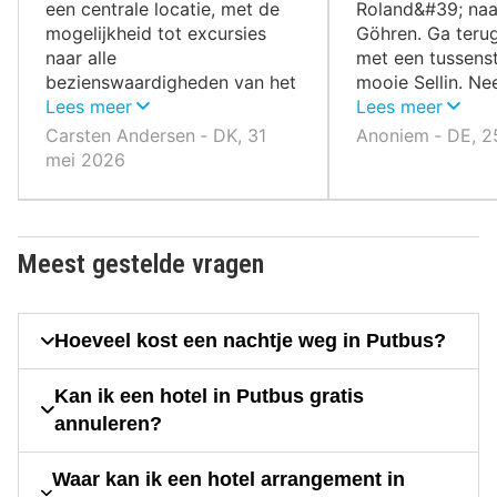
een centrale locatie, met de
Roland&#39; naar
mogelijkheid tot excursies
Göhren. Ga teru
naar alle
met een tussenst
bezienswaardigheden van het
mooie Sellin. Ne
eiland.
Lees meer
Sassnitz naar Na
Lees meer
Königsstuhl. Ga 
Carsten Andersen ‐ DK, 31
Anoniem ‐ DE, 2
tussenstop in d
mei 2026
Sassnitz met vel
en winkels.
Meest gestelde vragen
Hoeveel kost een nachtje weg in Putbus?
Kan ik een hotel in Putbus gratis
annuleren?
Waar kan ik een hotel arrangement in