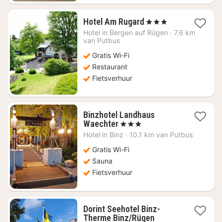
1
Hotel Am Rugard
, 3 Sterren
nacht
Hotel in
Bergen auf Rügen
·
7.6 km
vanaf
van Putbus
€
Gratis Wi-Fi
160,28
Restaurant
Fietsverhuur
Binzhotel Landhaus
1
Waechter
, 3 Sterren
nacht
Hotel in
Binz
·
10.1 km van Putbus
vanaf
€
Gratis Wi-Fi
157,01
Sauna
Fietsverhuur
Dorint Seehotel Binz-
1
Therme Binz/Rügen