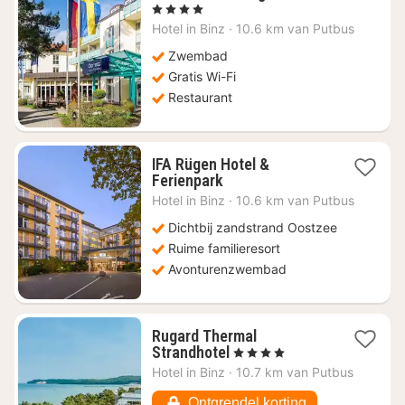
nacht
, 4 Sterren
vanaf
Hotel in
Binz
·
10.6 km van Putbus
€
217,85
Zwembad
Gratis Wi-Fi
Restaurant
IFA Rügen Hotel &
1
Ferienpark
nacht
Hotel in
Binz
·
10.6 km van Putbus
vanaf
€
Dichtbij zandstrand Oostzee
99
Ruime familieresort
Avonturenzwembad
Rugard Thermal
1
Strandhotel
, 4 Sterren
nacht
Hotel in
Binz
·
10.7 km van Putbus
vanaf
€
Ontgrendel korting