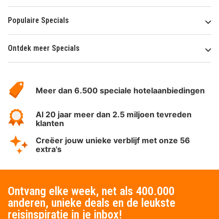
Populaire Specials
Ontdek meer Specials
Over
HotelSpecials
Meer dan 6.500 speciale hotelaanbiedingen
Al 20 jaar meer dan 2.5 miljoen tevreden
klanten
Creëer jouw unieke verblijf met onze 56
extra's
Ontvang elke week, net als 400.000
anderen, unieke deals en de leukste
reisinspiratie in je inbox!