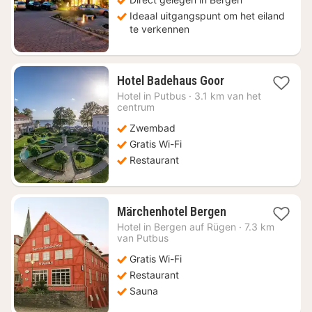
Ideaal uitgangspunt om het eiland
te verkennen
1
Hotel Badehaus Goor
nacht
Hotel in
Putbus
·
3.1 km van het
vanaf
centrum
€
Zwembad
193,45
Gratis Wi-Fi
Restaurant
1
Märchenhotel Bergen
nacht
Hotel in
Bergen auf Rügen
·
7.3 km
vanaf
van Putbus
€
Gratis Wi-Fi
128,35
Restaurant
Sauna