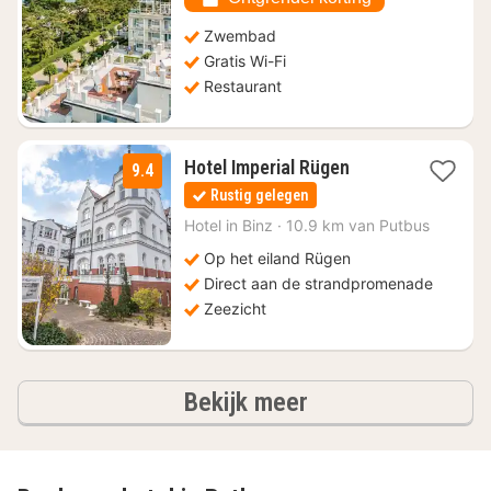
148,07
Zwembad
Gratis Wi-Fi
Restaurant
1
Hotel Imperial Rügen
9.4
nacht
Rustig gelegen
vanaf
€
Hotel in
Binz
·
10.9 km van Putbus
101,16
Op het eiland Rügen
Direct aan de strandpromenade
Zeezicht
hotels
Bekijk meer