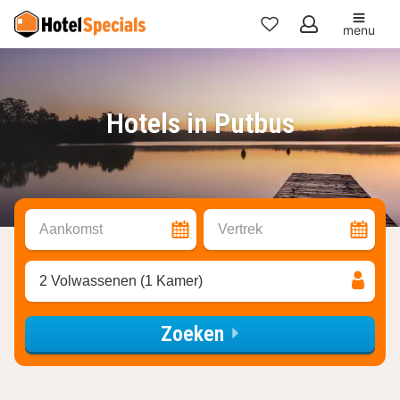
menu
Mijn
favorieten
Hotels in Putbus
Aankomst
Vertrek
2 Volwassenen (1 Kamer)
Zoeken