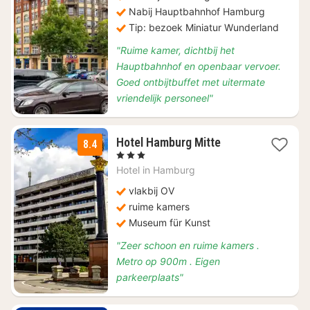
72,66
Nabij Hauptbahnhof Hamburg
Tip: bezoek Miniatur Wunderland
"Ruime kamer, dichtbij het
Hauptbahnhof en openbaar vervoer.
Goed ontbijtbuffet met uitermate
vriendelijk personeel"
1
Hotel Hamburg Mitte
8.4
nacht
, 3 Sterren
vanaf
Hotel in
Hamburg
€
107,10
vlakbij OV
ruime kamers
Museum für Kunst
"Zeer schoon en ruime kamers .
Metro op 900m . Eigen
parkeerplaats"