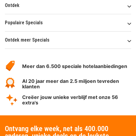
Ontdek
Populaire Specials
Ontdek meer Specials
Over
HotelSpecials
Meer dan 6.500 speciale hotelaanbiedingen
Al 20 jaar meer dan 2.5 miljoen tevreden
klanten
Creëer jouw unieke verblijf met onze 56
extra's
Ontvang elke week, net als 400.000
anderen, unieke deals en de leukste