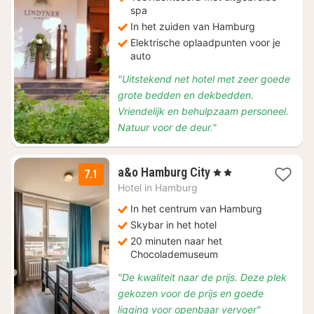
spa
In het zuiden van Hamburg
Elektrische oplaadpunten voor je
auto
"Uitstekend net hotel met zeer goede
grote bedden en dekbedden.
Vriendelijk en behulpzaam personeel.
Natuur voor de deur."
2
a&o Hamburg City
, 2 Sterren
7.1
nachten
Hotel in
Hamburg
vanaf
€
In het centrum van Hamburg
83,03
Skybar in het hotel
20 minuten naar het
Chocolademuseum
"De kwaliteit naar de prijs. Deze plek
gekozen voor de prijs en goede
ligging voor openbaar vervoer"