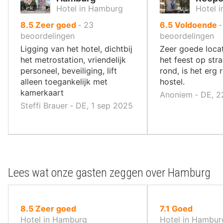
Hotel in Hamburg
Hotel 
uit
uit
8.5
Zeer goed
‐
23
6.5
Voldoende
10
10
beoordelingen
beoordelingen
,
,
Ligging van het hotel, dichtbij
Zeer goede loca
het metrostation, vriendelijk
het feest op str
personeel, beveiliging, lift
rond, is het erg r
alleen toegankelijk met
hostel.
kamerkaart
Anoniem ‐ DE, 2
Steffi Brauer ‐ DE, 1 sep 2025
Lees wat onze gasten zeggen over Hamburg
uit
uit
8.5
Zeer goed
7.1
Goed
10
10
Hotel in Hamburg
Hotel in Hambur