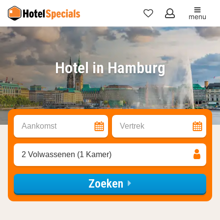
menu
Mijn
favorieten
Hotel in Hamburg
Aankomst
Vertrek
2 Volwassenen (1 Kamer)
Zoeken