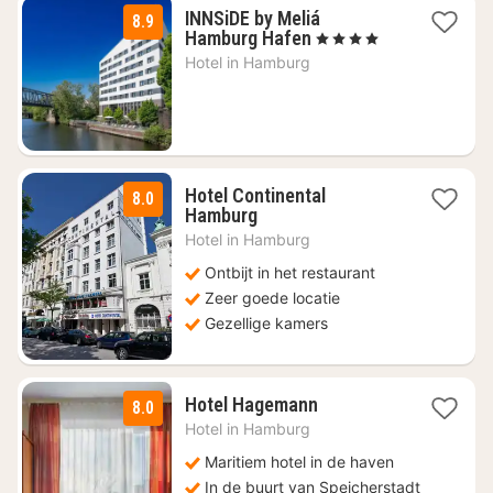
INNSiDE by Meliá
8.9
1
Hamburg Hafen
, 4 Sterren
nacht
Hotel in
Hamburg
vanaf
€
119
Hotel Continental
8.0
1
Hamburg
nacht
Hotel in
Hamburg
vanaf
€
Ontbijt in het restaurant
84,60
Zeer goede locatie
Gezellige kamers
1
Hotel Hagemann
8.0
nacht
Hotel in
Hamburg
vanaf
€
Maritiem hotel in de haven
71,10
In de buurt van Speicherstadt