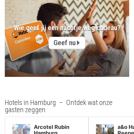
Wie geef jij een nachtje weg cadeau?
Geef nu
Hotels in Hamburg – Ontdek wat onze
gasten zeggen
Arcotel Rubin
a&o H
Hamburg
Reepe