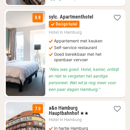
2
sylc. Apartmenthotel
8.8
nachten
Design hotel
vanaf
€
Hotel in
Hamburg
96
Appartement met keuken
Self-service restaurant
Goed bereikbaar met het
openbaar vervoer
"Alles was goed. Hotel, kamer, ontbijt
en niet te vergeten het aardige
personeel. Wat wil je nog meer voor
een paar dagen Hamburg."
a&o Hamburg
7.0
2
Hauptbahnhof
, 2 Sterren
nachten
Hotel in
Hamburg
vanaf
€
In hartje Hamburg