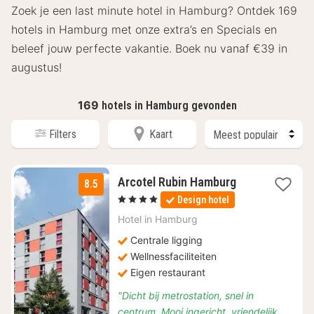
Zoek je een last minute hotel in Hamburg? Ontdek 169
hotels in Hamburg met onze extra’s en Specials en
beleef jouw perfecte vakantie. Boek nu vanaf €39 in
augustus!
169
hotels in Hamburg gevonden
Filters
Kaart
1
Arcotel Rubin Hamburg
8.5
nacht
, 4 Sterren
Design hotel
vanaf
€
Hotel in
Hamburg
104,52
Centrale ligging
Wellnessfaciliteiten
Eigen restaurant
"Dicht bij metrostation, snel in
centrum. Mooi ingericht, vriendelijk