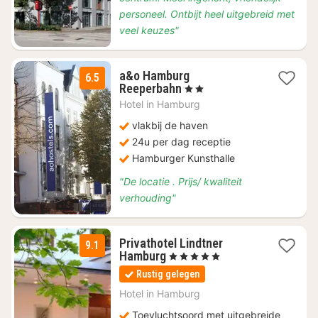
personeel. Ontbijt heel uitgebreid met
veel keuzes"
a&o Hamburg
6.5
2
Reeperbahn
, 2 Sterren
nachten
Hotel in
Hamburg
vanaf
€
vlakbij de haven
62,09
24u per dag receptie
Hamburger Kunsthalle
"De locatie . Prijs/ kwaliteit
verhouding"
Privathotel Lindtner
9.1
1
Hamburg
, 5 Sterren
nacht
Rustig gelegen
vanaf
€
Hotel in
Hamburg
149
Toevluchtsoord met uitgebreide