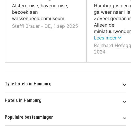
,
,
Alstercruise, havencruise,
Hamburg is een r
bezoek aan
ga weer naar H
wassenbeeldenmuseum
Zoveel gedaan i
Alleen de
Steffi Brauer ‐ DE, 1 sep 2025
miniatuurwonder
reis waard. Ik kij
Lees meer
naar de volgende
Reinhard Hofegge
Hamburg. De ha
2024
stad zijn een dr
Type hotels in Hamburg
Hotels in Hamburg
Populaire bestemmingen