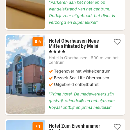
"Parkeren aan het hotel en op
wandelafstand van het centrum.
Ontbijt zeer uitgebreid. het diner is
verzorgd en super lekker"
Hotel Oberhausen Neue
8.6
1
Mitte affiliated by Meliá
nacht
, 4 Sterren
vanaf
Hotel in
Oberhausen
·
800 m van het
€
centrum
89
Tegenover het winkelcentrum
Bezoek Sea Life Oberhausen
Uitgebreid ontbijtbuffet
"Prima hotel. De medewerkers zijn
gastvrij, vriendelijk en behulpzaam.
Royaal ontbijt en prima meubilair"
Hotel Zum Eisenhammer
7.1