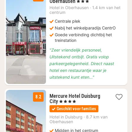
1
Oberhausen
, 3 Sterren
nacht
Hotel in
Oberhausen
·
1.4 km van het
vanaf
centrum
€
Centrale plek
89
Nabij het winkelparadijs CentrO
Goede verbinding dichtbij het
treinstation
"Zeer vriendelijk personeel,
Uitstekend ontbijt. Gratis volop
parkeergelegenheid. Direct naast
hotel een restaurantje waar je
uitstekend kunt eten..."
Mercure Hotel Duisburg
8.2
2
City
, 4 Sterren
nachten
Geschikt voor families
vanaf
€
Hotel in
Duisburg
·
8.7 km van
Oberhausen
70
Midden in het centrum