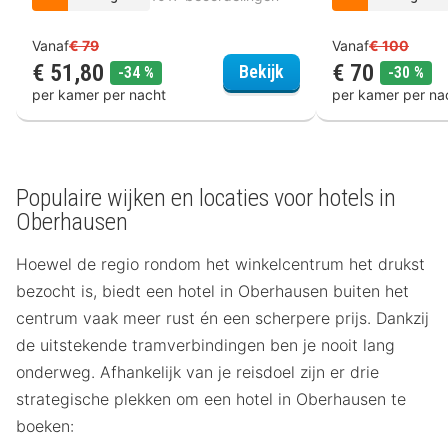
Vanaf
€ 79
Vanaf
€ 100
€ 51,80
€ 70
Hotel Residenz Oberh
Bekijk
korting
kor
-34 %
-30 %
per kamer per nacht
per kamer per na
Populaire wijken en locaties voor hotels in
Oberhausen
Hoewel de regio rondom het winkelcentrum het drukst
bezocht is, biedt een hotel in Oberhausen buiten het
centrum vaak meer rust én een scherpere prijs. Dankzij
de uitstekende tramverbindingen ben je nooit lang
onderweg. Afhankelijk van je reisdoel zijn er drie
strategische plekken om een hotel in Oberhausen te
boeken: