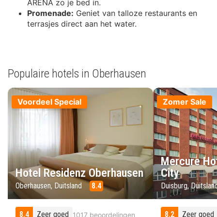
ARENA zo je bed in.
Promenade:
Geniet van talloze restaurants en
terrasjes direct aan het water.
Populaire hotels in Oberhausen
Voordeel Special
Zomer Sale
Mercure Hot
Hotel Residenz Oberhausen
City
Oberhausen, Duitsland
8.4
Duisburg, Duitsla
8.4
Zeer goed
8.2
Zeer goed
1017 beoordelingen