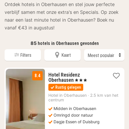
Ontdek hotels in Oberhausen en stel jouw perfecte
verblijf samen met onze extra's en Specials. Op zoek
naar een last minute hotel in Oberhausen? Boek nu
vanaf €43 in augustus!
85
hotels in Oberhausen gevonden
Filters
Kaart
Hotel Residenz
8.4
1
Oberhausen
, 3 Sterren
nacht
Rustig gelegen
vanaf
€
Hotel in
Oberhausen
·
2.5 km van het
centrum
51,80
Midden in Oberhausen
Omringd door natuur
Dagje Essen of Duisburg