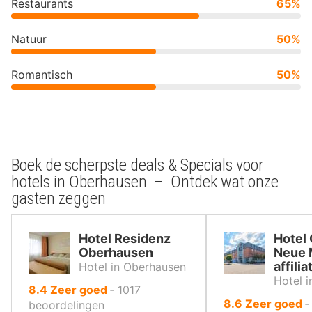
Restaurants
65%
Natuur
50%
Romantisch
50%
Boek de scherpste deals & Specials voor
hotels in Oberhausen – Ontdek wat onze
gasten zeggen
Hotel Residenz
Hotel
Oberhausen
Neue 
affili
Hotel in Oberhausen
Hotel 
uit
8.4
Zeer goed
‐
1017
uit
8.6
Zeer goed
10
beoordelingen