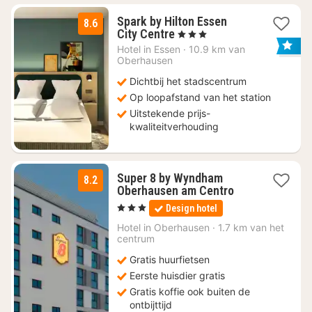
Spark by Hilton Essen
8.6
3
City Centre
, 3 Sterren
nachten
Hotel in
Essen
·
10.9 km van
vanaf
Oberhausen
€
Dichtbij het stadscentrum
52,15
Op loopafstand van het station
Uitstekende prijs-
kwaliteitverhouding
Super 8 by Wyndham
8.2
1
Oberhausen am Centro
nacht
, 3 Sterren
Design hotel
vanaf
€
Hotel in
Oberhausen
·
1.7 km van het
centrum
55,20
Gratis huurfietsen
Eerste huisdier gratis
Gratis koffie ook buiten de
ontbijttijd