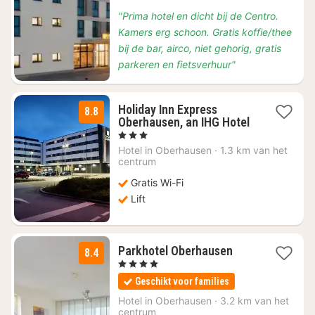
"Prima hotel en dicht bij de Centro.
Kamers erg schoon. Gratis koffie/thee
bij de bar, airco, niet gehorig, gratis
parkeren en fietsverhuur"
Holiday Inn Express
8.8
Oberhausen, an IHG Hotel
1
, 3 Sterren
nacht
Hotel in
Oberhausen
·
1.3 km van het
vanaf
centrum
€
Gratis Wi-Fi
69,16
Lift
1
Parkhotel Oberhausen
8.4
nacht
, 4 Sterren
vanaf
Geschikt voor families
€
99
Hotel in
Oberhausen
·
3.2 km van het
centrum