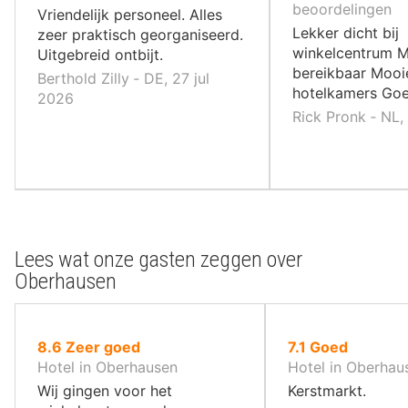
10
beoordelingen
,
Vriendelijk personeel. Alles
,
Lekker dicht bij
zeer praktisch georganiseerd.
winkelcentrum M
Uitgebreid ontbijt.
bereikbaar Mooi
Berthold Zilly ‐ DE, 27 jul
hotelkamers Goe
2026
Rick Pronk ‐ NL,
Lees wat onze gasten zeggen over
Oberhausen
uit
uit
8.6
Zeer goed
7.1
Goed
10
10
Hotel in Oberhausen
Hotel in Oberhau
,
,
Wij gingen voor het
Kerstmarkt.