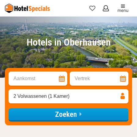
menu
Mijn
favorieten
Hotels in Oberhausen
Aankomst
Vertrek
2 Volwassenen (1 Kamer)
Zoeken