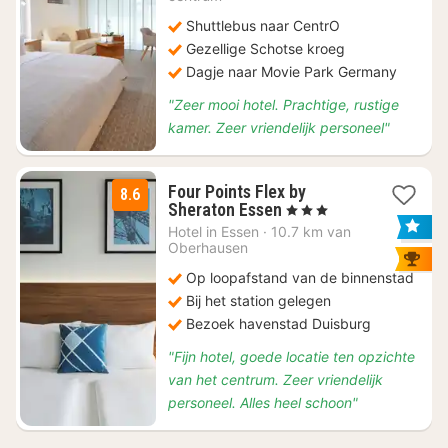
Shuttlebus naar CentrO
Gezellige Schotse kroeg
Dagje naar Movie Park Germany
"Zeer mooi hotel. Prachtige, rustige
kamer. Zeer vriendelijk personeel"
Four Points Flex by
8.6
1
Sheraton Essen
, 3 Sterren
nacht
Hotel in
Essen
·
10.7 km van
vanaf
Oberhausen
€
Op loopafstand van de binnenstad
96,60
Bij het station gelegen
Bezoek havenstad Duisburg
"Fijn hotel, goede locatie ten opzichte
van het centrum. Zeer vriendelijk
personeel. Alles heel schoon"