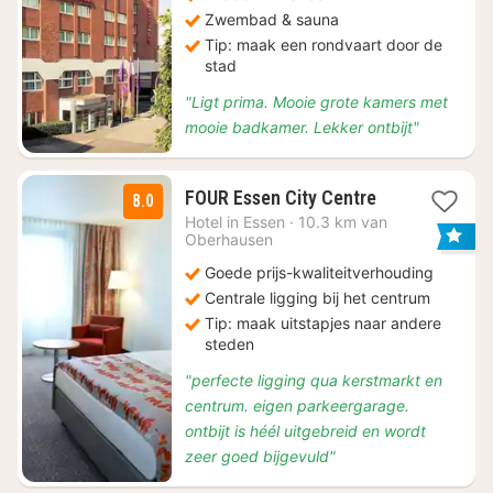
Zwembad & sauna
Tip: maak een rondvaart door de
stad
"Ligt prima. Mooie grote kamers met
mooie badkamer. Lekker ontbijt"
3
FOUR Essen City Centre
8.0
nachten
Hotel in
Essen
·
10.3 km van
vanaf
Oberhausen
€
Goede prijs-kwaliteitverhouding
52,15
Centrale ligging bij het centrum
Tip: maak uitstapjes naar andere
steden
"perfecte ligging qua kerstmarkt en
centrum. eigen parkeergarage.
ontbijt is héél uitgebreid en wordt
zeer goed bijgevuld"