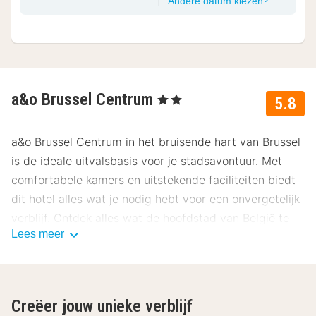
Andere datum kiezen?
Familieka
a&o Brussel Centrum
, 2 Sterren
5.8
a&o Brussel Centrum in het bruisende hart van Brussel
is de ideale uitvalsbasis voor je stadsavontuur. Met
comfortabele kamers en uitstekende faciliteiten biedt
dit hotel alles wat je nodig hebt voor een onvergetelijk
verblijf. Ontdek alles wat de hoofdstad van België te
Lees meer
bieden heeft!
Ligging a&o Brussel Centrum
Het a&o Brussel Centrum ligt op een steenworp
Creëer jouw unieke verblijf
afstand van het historische centrum van Brussel.