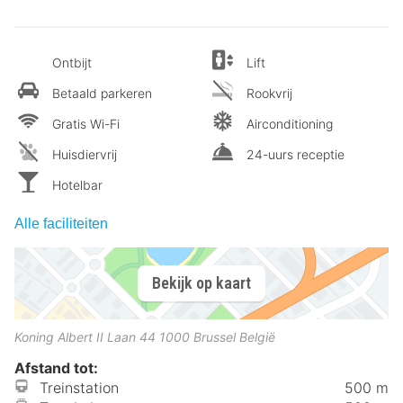
Ontbijt
Lift
Betaald parkeren
Rookvrij
Gratis Wi-Fi
Airconditioning
Huisdiervrij
24-uurs receptie
Hotelbar
Alle faciliteiten
Bekijk op kaart
Koning Albert II Laan 44
1000
Brussel
België
Afstand tot:
Treinstation
500 m