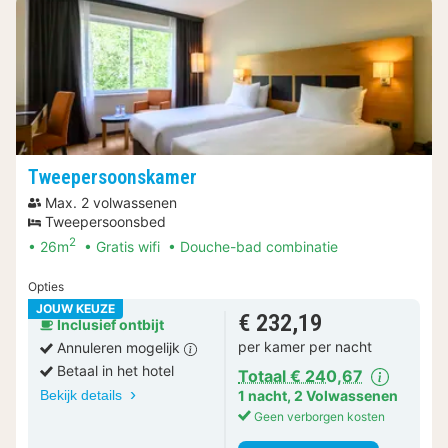
Tweepersoonskamer
Max. 2 volwassenen
Tweepersoonsbed
2
26m
Gratis wifi
Douche-bad combinatie
Opties
JOUW KEUZE
€ 232,19
Inclusief ontbijt
per kamer per nacht
Annuleren mogelijk
Betaal in het hotel
Totaal € 240,67
Bekijk details
1 nacht
,
2 Volwassenen
Geen verborgen kosten