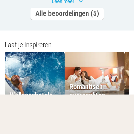
Lees meer
Alle beoordelingen (5)
Laat je inspireren
Romantisch
Wellnesshotels
overnachten
L
Jouw laatst bekeken hotels
Lijst leegmaken