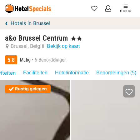
menu
Mijn
Hotels in Brussel
favorieten
a&o Brussel Centrum
, 2 Sterren
Brussel
België
Bekijk op kaart
5.8
Matig
5 Beoordelingen
iteiten
Faciliteiten
Hotelinformatie
Beoordelingen (5)
Rustig gelegen