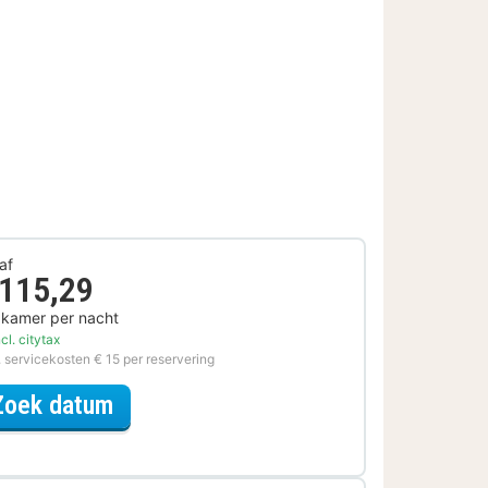
af
 115,29
 kamer per nacht
cl. citytax
. servicekosten € 15 per reservering
voor City Card Special
Zoek datum