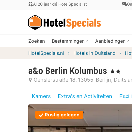
Al 20 jaar dé HotelSpecialist
Ga
Zoeken
Bestemmingen
Aanbiedingen
HotelSpecials.nl
Hotels in Duitsland
Hot
a&o Berlin Kolumbus
, 2 Sterren
Genslerstraße 18
13055
Berlijn
Duitsla
Kamers
Extra's en Activiteiten
Facili
Rustig gelegen