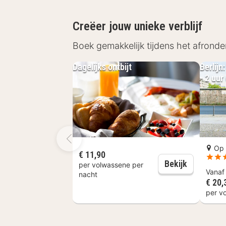
De historische stad Berlijn heeft van
Creëer jouw unieke verblijf
centrum. Huur tegen betaling een fie
Boek gemakkelijk tijdens het afronde
Brandenburger Tor, de Berlijnse Muu
bekende Friedrichstrasse!
Dagelijks ontbijt
Berlijn
- 2 uu
Op 
€ 11,90
Dagelijks o
Bekijk
per volwassene per
Vana
nacht
€ 20,
per v