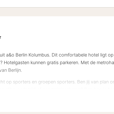
erren
it a&o Berlin Kolumbus. Dit comfortabele hotel ligt op 
? Hotelgasten kunnen gratis parkeren. Met de metrohal
an Berlijn.
cht op sporters en groepen sporters. Ben jij van plan
ppelijke wedstrijd of een trainingskamp? Dan ben je hi
rzalen en over comfortabele bedden. De kamers zijn vo
t. Begin de dag met een stevig ontbijt in de ontbijtrui
 restaurant.