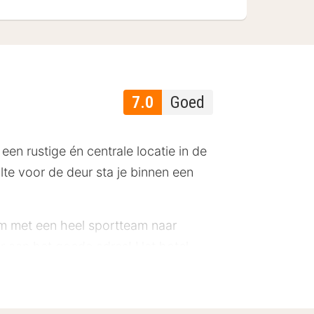
7.0
Goed
een rustige én centrale locatie in de
te voor de deur sta je binnen een
 om met een heel sportteam naar
er aan het goede adres! Het hotel
orzien van een televisie en een
mte en sluit een actieve dag af met