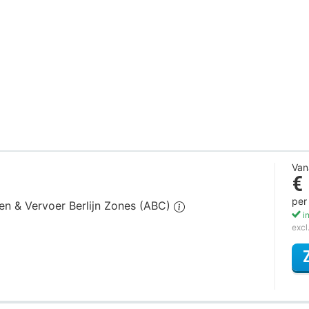
Van
€
per
gen & Vervoer Berlijn Zones (ABC)
in
excl