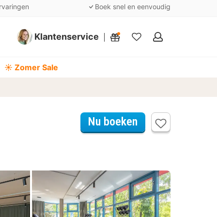
rvaringen
Boek snel en eenvoudig
Klantenservice
Mijn
favorieten
☀️ Zomer Sale
Nu boeken