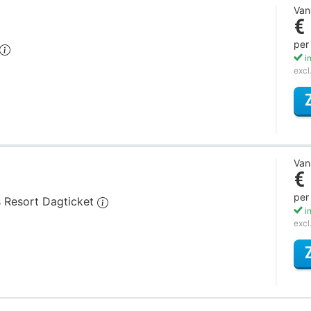
Van
€
per
in
excl
Van
€
per
ds Resort Dagticket
in
excl