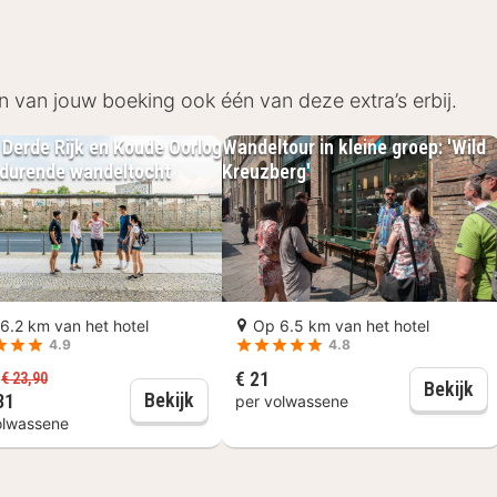
 alles te bieden! Vanuit a&o Berlin Kolumbus sta je met
ts bij de receptie van dit hotel en ontdek de stad. B
n van jouw boeking ook één van deze extra’s erbij.
r en aan het Joods Historisch Museum. Shopliefhebber
: Derde Rijk en Koude Oorlog
Wandeltour in kleine groep: 'Wild
r durende wandeltocht
Kreuzberg'
6.2 km van het hotel
Op 6.5 km van het hotel
4.9
4.8
ntbijt
€ 21
f
€ 23,90
Wan
Bekijk
Berlijn: Derde Rijk en Koude Oorlog -
Bekijk
31
per volwassene
olwassene