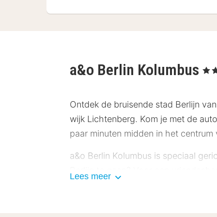
a&o Berlin Kolumbus
, 2 St
Ontdek de bruisende stad Berlijn vanu
wijk Lichtenberg. Kom je met de auto
paar minuten midden in het centrum v
a&o Berlin Kolumbus is speciaal geri
Berlijn te gaan? Voor een vriendscha
Lees meer
beschikt over fysiotherapie, vergade
badkamer met een douche en een toile
een heerlijk diner in het bijbehorende