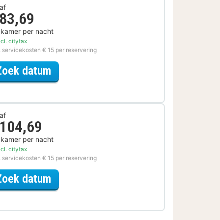
af
 83,69
 kamer per nacht
cl. citytax
. servicekosten € 15 per reservering
voor Museum Special
Zoek datum
af
 104,69
 kamer per nacht
cl. citytax
. servicekosten € 15 per reservering
voor Actief Dagje Uit Special
Zoek datum