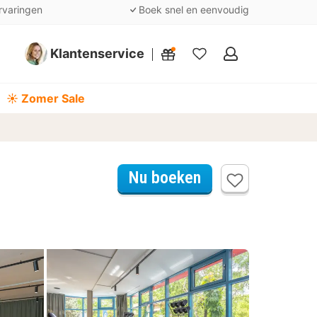
rvaringen
Boek snel en eenvoudig
Klantenservice
Mijn
favorieten
☀️ Zomer Sale
Nu boeken