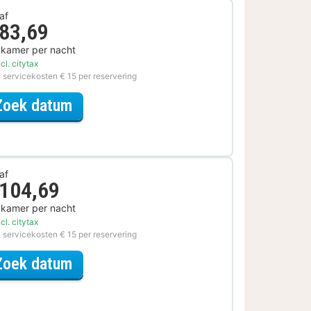
af
 83,69
 kamer per nacht
cl. citytax
. servicekosten € 15 per reservering
voor Museum Special
Zoek datum
af
 104,69
 kamer per nacht
cl. citytax
. servicekosten € 15 per reservering
voor Actief Dagje Uit Special
Zoek datum