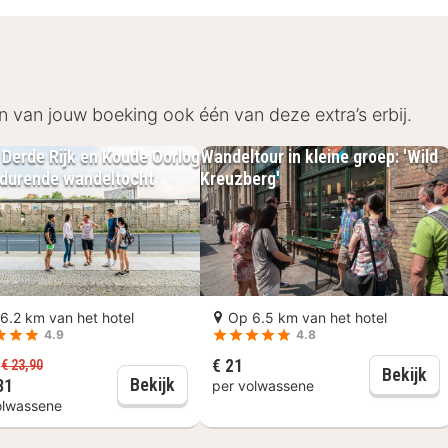
 restaurant.
 alles te bieden! Vanuit a&o Berlin Kolumbus sta je met
ts bij de receptie van dit hotel en ontdek de stad. B
n van jouw boeking ook één van deze extra’s erbij.
r en aan het Joods Historisch Museum. Shopliefhebber
: Derde Rijk en Koude Oorlog
Wandeltour in kleine groep: 'Wild
r durende wandeltocht
Kreuzberg'
6.2 km van het hotel
Op 6.5 km van het hotel
4.9
4.8
ntbijt
€ 21
f
€ 23,90
Wan
Bekijk
Berlijn: Derde Rijk en Koude Oorlog -
Bekijk
31
per volwassene
olwassene