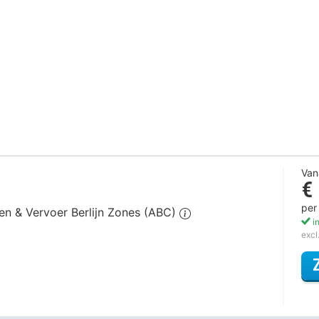
Van
€
per
gen & Vervoer Berlijn Zones (ABC)
in
excl