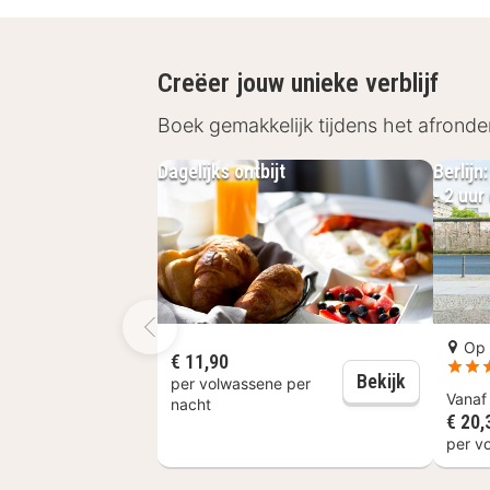
een heerlijk diner in het bijbehorende
De historische stad Berlijn heeft van
Creëer jouw unieke verblijf
centrum. Huur tegen betaling een fie
Boek gemakkelijk tijdens het afronde
Brandenburger Tor, de Berlijnse Muu
bekende Friedrichstrasse!
Dagelijks ontbijt
Berlijn
- 2 uu
Op 
€ 11,90
Dagelijks o
Bekijk
per volwassene per
Vana
nacht
€ 20,
per v