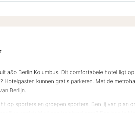
erren
it a&o Berlin Kolumbus. Dit comfortabele hotel ligt op 
? Hotelgasten kunnen gratis parkeren. Met de metrohal
an Berlijn.
cht op sporters en groepen sporters. Ben jij van plan
ppelijke wedstrijd of een trainingskamp? Dan ben je hi
rzalen en over comfortabele bedden. De kamers zijn vo
t. Begin de dag met een stevig ontbijt in de ontbijtrui