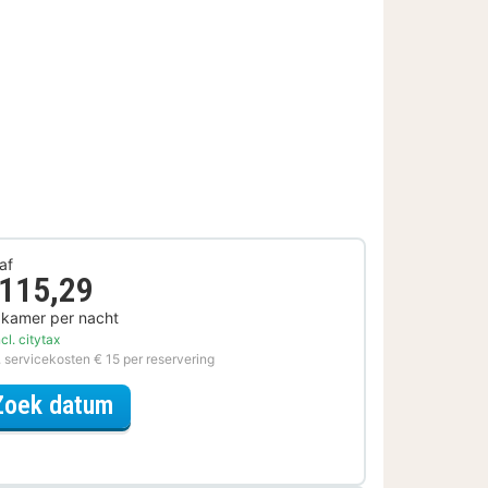
af
 115,29
 kamer per nacht
cl. citytax
. servicekosten € 15 per reservering
voor City Card Special
Zoek datum