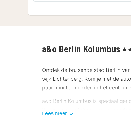
a&o Berlin Kolumbus
, 2 St
Ontdek de bruisende stad Berlijn vanu
wijk Lichtenberg. Kom je met de auto
paar minuten midden in het centrum v
a&o Berlin Kolumbus is speciaal geri
Berlijn te gaan? Voor een vriendscha
Lees meer
beschikt over fysiotherapie, vergade
badkamer met een douche en een toile