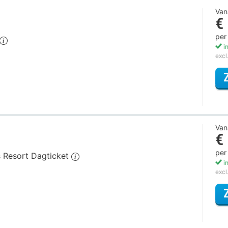
Van
€
per
in
excl
Van
€
per
ds Resort Dagticket
in
excl