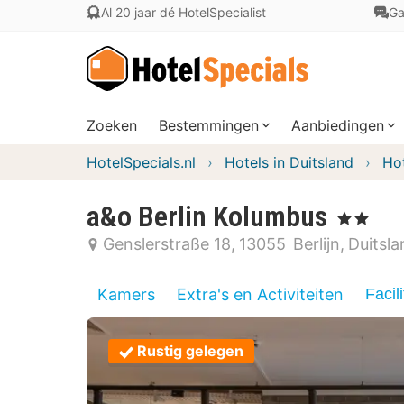
Al 20 jaar dé HotelSpecialist
Ga
Zoeken
Bestemmingen
Aanbiedingen
HotelSpecials.nl
Hotels in Duitsland
Hot
a&o Berlin Kolumbus
, 2 Sterren
Genslerstraße 18
13055
Berlijn
Duitsla
Kamers
Extra's en Activiteiten
Facili
Rustig gelegen