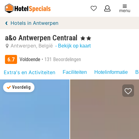
menu
Mijn
Hotels in Antwerpen
favorieten
a&o Antwerpen Centraal
, 2 Sterren
Antwerpen
België
- Bekijk op kaart
6.7
Voldoende
131 Beoordelingen
Extra's en Activiteiten
Faciliteiten
Hotelinformatie
B
Voordelig