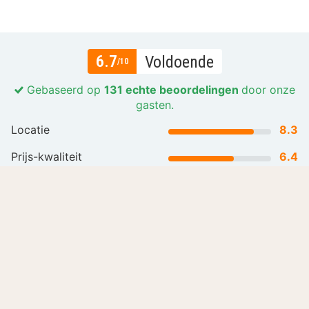
6.7
Voldoende
/10
Gebaseerd op
131 echte beoordelingen
door onze
gasten.
Locatie
8.3
Prijs-kwaliteit
6.4
Gastvrijheid en service
7.0
Lees meer
Alle beoordelingen (131)