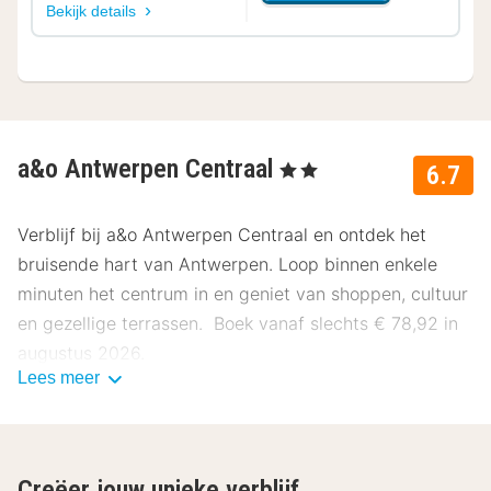
Bekijk details
a&o Antwerpen Centraal
, 2 Sterren
6.7
Verblijf bij a&o Antwerpen Centraal en ontdek het
bruisende hart van Antwerpen. Loop binnen enkele
minuten het centrum in en geniet van shoppen, cultuur
en gezellige terrassen. Boek vanaf slechts € 78,92 in
augustus 2026.
Lees meer
Ligging a&o Antwerpen Centraal
a&o Antwerpen Centraal ligt op korte afstand van het
historische stadscentrum en het centraal station.
Creëer jouw unieke verblijf