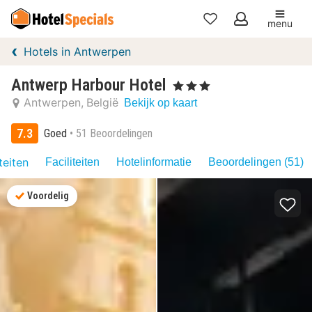
menu
Mijn
Hotels in Antwerpen
favorieten
Antwerp Harbour Hotel
, 3 Sterren
Antwerpen
België
Bekijk op kaart
7.3
Goed
51 Beoordelingen
teiten
Faciliteiten
Hotelinformatie
Beoordelingen (51)
Voordelig