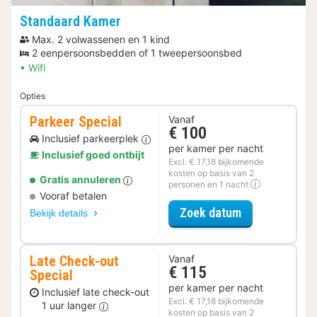
Standaard Kamer
Max. 2 volwassenen en 1 kind
2 eenpersoonsbedden of 1 tweepersoonsbed
Wifi
Opties
Parkeer Special
Vanaf
€ 100
Inclusief parkeerplek
per kamer per nacht
Inclusief goed ontbijt
Excl. € 17,18 bijkomende
kosten op basis van 2
Gratis annuleren
personen en 1 nacht
Vooraf betalen
voor Parkeer S
Zoek datum
Bekijk details
Late Check-out
Vanaf
€ 115
Special
per kamer per nacht
Inclusief late check-out
Excl. € 17,18 bijkomende
1 uur langer
kosten op basis van 2