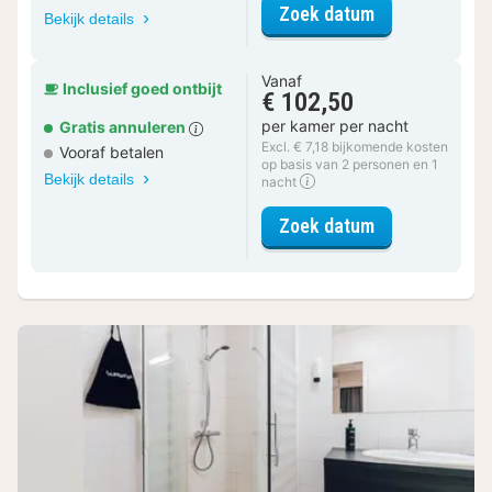
voor Tweeper
Zoek datum
Bekijk details
Vanaf
Inclusief goed ontbijt
€ 102,50
per kamer per nacht
Gratis annuleren
Excl. € 7,18 bijkomende kosten
Vooraf betalen
op basis van 2 personen en 1
Bekijk details
nacht
voor Tweeper
Zoek datum