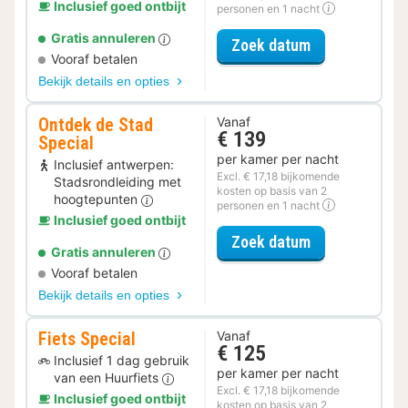
Inclusief goed ontbijt
personen en 1 nacht
Gratis annuleren
voor Late Che
Zoek datum
Vooraf betalen
Bekijk details en opties
Ontdek de Stad
Vanaf
€ 139
Special
per kamer per nacht
Inclusief antwerpen:
Excl. € 17,18 bijkomende
Stadsrondleiding met
kosten op basis van 2
hoogtepunten
personen en 1 nacht
Inclusief goed ontbijt
voor Ontdek de
Zoek datum
Gratis annuleren
Vooraf betalen
Bekijk details en opties
Fiets Special
Vanaf
€ 125
Inclusief 1 dag gebruik
per kamer per nacht
van een Huurfiets
Excl. € 17,18 bijkomende
Inclusief goed ontbijt
kosten op basis van 2