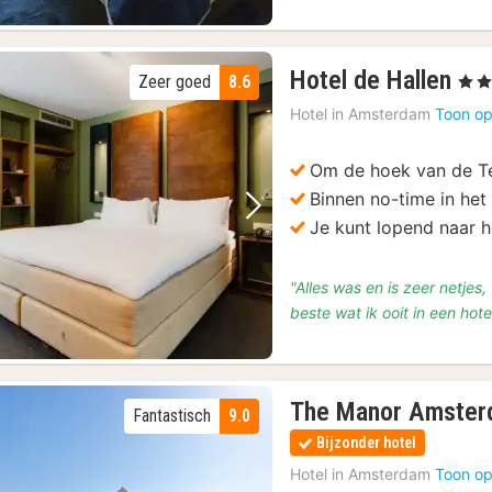
1
Hotel de Hallen
Zeer goed
8.6
, 4 St
na
Hotel in
Amsterdam
Toon op
van
€
Om de hoek van de T
11
Binnen no-time in het
Vorige foto
Volgende foto
Je kunt lopend naar h
"Alles was en is zeer netjes,
beste wat ik ooit in een hot
The Manor Amste
Fantastisch
9.0
Bijzonder hotel
Hotel in
Amsterdam
Toon op