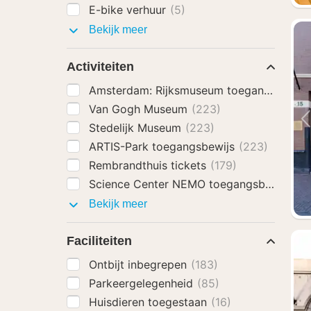
E-bike verhuur
(5)
Hotel
Bekijk meer
extra's
Activiteiten
Amsterdam: Rijksmuseum toegangsbewij
Van Gogh Museum
(223)
Stedelijk Museum
(223)
ARTIS-Park toegangsbewijs
(223)
Rembrandthuis tickets
(179)
Science Center NEMO toegangsbewijs
(1
Activiteiten
Bekijk meer
Faciliteiten
Ontbijt inbegrepen
(183)
Parkeergelegenheid
(85)
Huisdieren toegestaan
(16)