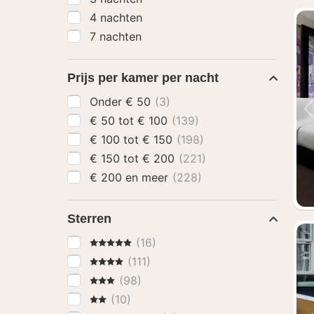
4 nachten
7 nachten
Prijs per kamer per nacht
Onder € 50
(3)
€ 50 tot € 100
(139)
€ 100 tot € 150
(198)
€ 150 tot € 200
(221)
€ 200 en meer
(228)
Sterren
5 Sterren
(16)
4 Sterren
(111)
3 Sterren
(98)
2 Sterren
(10)