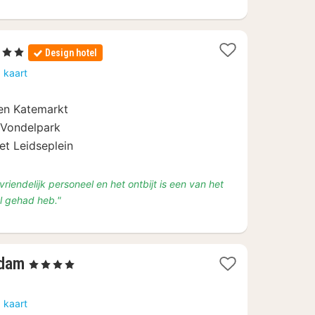
erren
Design hotel
cht
 kaart
af
en Katemarkt
6,44
 Vondelpark
et Leidseplein
 vriendelijk personeel en het ontbijt is een van het
el gehad heb."
1
rdam
, 4 Sterren
nacht
vanaf
 kaart
€