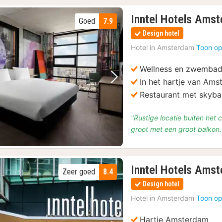
Inntel Hotels Ams
Goed
7.9
Design hotel
Hotel in
Amsterdam
Toon op
Wellness en zwemba
In het hartje van Am
Vorige foto
Volgende foto
Restaurant met skyba
"Rustige locatie buiten het
groot met een groot balkon
Inntel Hotels Ams
Zeer goed
8.4
Design hotel
Hotel in
Amsterdam
Toon op
Hartje Amsterdam