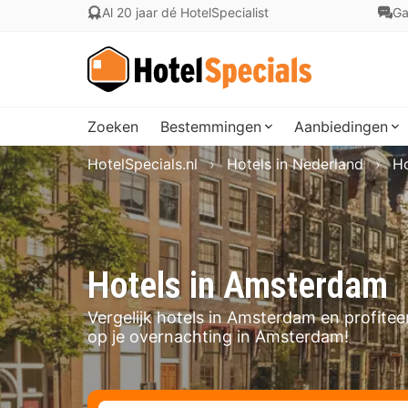
Al 20 jaar dé HotelSpecialist
Ga
Zoeken
Bestemmingen
Aanbiedingen
HotelSpecials.nl
Hotels in Nederland
Ho
Hotels in Amsterdam
Vergelijk hotels in Amsterdam en profitee
op je overnachting in Amsterdam!