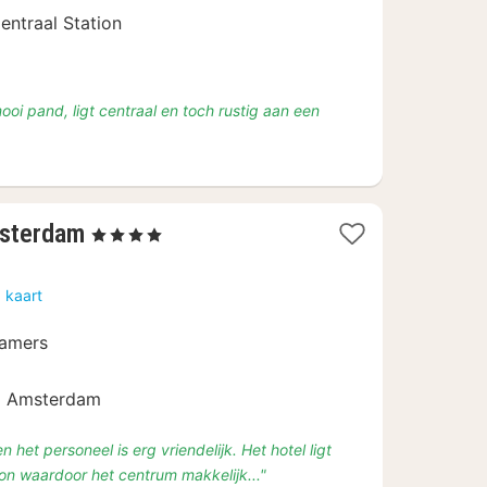
167,63
entraal Station
ooi pand, ligt centraal en toch rustig aan een
1
msterdam
, 4 Sterren
nacht
vanaf
 kaart
€
111,38
kamers
ip Amsterdam
n het personeel is erg vriendelijk. Het hotel ligt
ion waardoor het centrum makkelijk..."