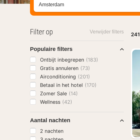
Zoek op hotel, regio of stad
Filter op
Verwijder filters
241
Populaire filters
Ontbijt inbegrepen
(183)
Gratis annuleren
(73)
Airconditioning
(201)
Betaal in het hotel
(170)
Zomer Sale
(14)
Wellness
(42)
Aantal nachten
2 nachten
3 nachten