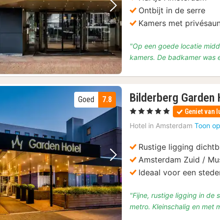
Ontbijt in de serre
Vorige foto
Volgende foto
Kamers met privésaun
"Op een goede locatie midd
kamers. De badkamer was ech
Bilderberg Garden
Goed
7.8
, 5 Sterren
Geniet van l
Hotel in
Amsterdam
Toon op
Rustige ligging dichtb
Amsterdam Zuid / Mus
Vorige foto
Volgende foto
Ideaal voor een sted
"Fijne, rustige ligging in d
metro. Kleinschalig en met m