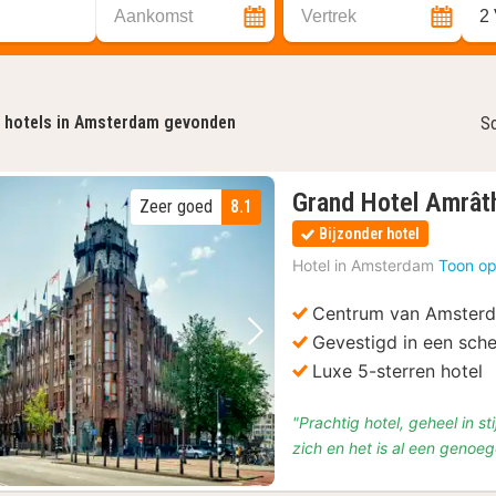
Aankomst
Vertrek
2
hotels in Amsterdam gevonden
So
Grand Hotel Amrâ
Zeer goed
8.1
Bijzonder hotel
Hotel in
Amsterdam
Toon op
Centrum van Amster
Gevestigd in een sch
Vorige foto
Volgende foto
Luxe 5-sterren hotel
"Prachtig hotel, geheel in 
zich en het is al een genoeg