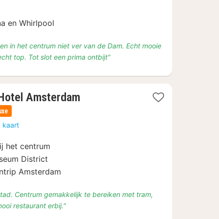
a en Whirlpool
en in het centrum niet ver van de Dam. Echt mooie
t top. Tot slot een prima ontbijt"
1
 Hotel Amsterdam
nacht
uxe
vanaf
 kaart
€
132,75
ij het centrum
eum District
entrip Amsterdam
e stad. Centrum gemakkelijk te bereiken met tram,
ooi restaurant erbij."