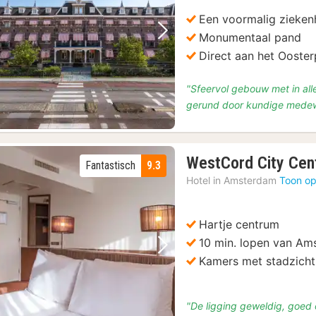
Een voormalig zieken
Monumentaal pand
Vorige foto
Volgende foto
Direct aan het Ooster
"Sfeervol gebouw met in all
gerund door kundige medewer
WestCord City Cen
Fantastisch
9.3
Hotel in
Amsterdam
Toon op
Hartje centrum
10 min. lopen van Am
Vorige foto
Volgende foto
Kamers met stadzicht
"De ligging geweldig, goed o