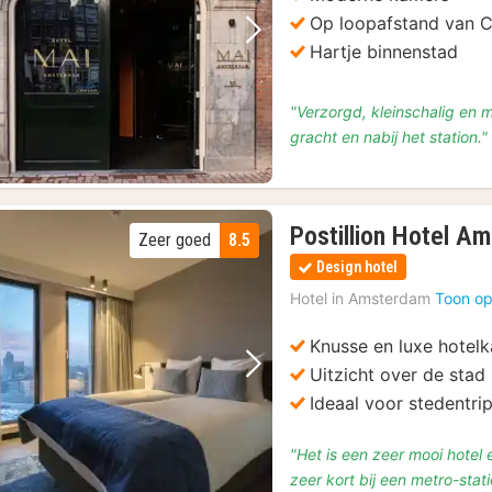
Op loopafstand van C
Vorige foto
Volgende foto
Hartje binnenstad
"Verzorgd, kleinschalig en m
gracht en nabij het station."
Postillion Hotel A
Zeer goed
8.5
Design hotel
Hotel in
Amsterdam
Toon op
Knusse en luxe hotel
Uitzicht over de stad
Vorige foto
Volgende foto
Ideaal voor stedentr
"Het is een zeer mooi hotel e
zeer kort bij een metro-stat