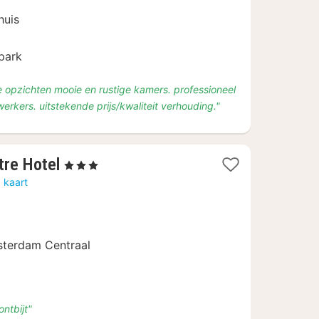
185,74
huis
park
e opzichten mooie en rustige kamers. professioneel
kers. uitstekende prijs/kwaliteit verhouding."
1
tre Hotel
, 3 Sterren
nacht
 kaart
vanaf
€
151,20
sterdam Centraal
ntbijt"