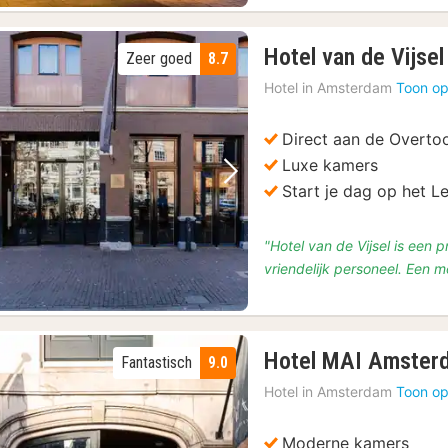
Hotel van de Vijsel
Zeer goed
8.7
Hotel in
Amsterdam
Toon op
s
(223)
Direct aan de Overt
Luxe kamers
Vorige foto
Volgende foto
Start je dag op het L
"Hotel van de Vijsel is een 
79)
vriendelijk personeel. Een 
Hotel MAI Amster
Fantastisch
9.0
Hotel in
Amsterdam
Toon op
Moderne kamers