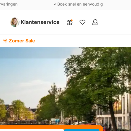
rvaringen
Boek snel en eenvoudig
Klantenservice
Mijn
favorieten
☀️ Zomer Sale