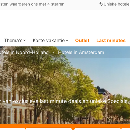
sten waarderen ons met 4 sterren
Unieke hotele
Thema's
Korte vakantie
Outlet
Last minutes
tels in Noord-Holland
Hotels in Amsterdam
r van exclusieve last minute deals en unieke Specials