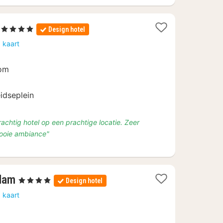
1
, 4 Sterren
Design hotel
nacht
 kaart
vanaf
€
oom
98,21
eidseplein
prachtig hotel op een prachtige locatie. Zeer
mooie ambiance"
1
dam
, 4 Sterren
Design hotel
nacht
 kaart
vanaf
€