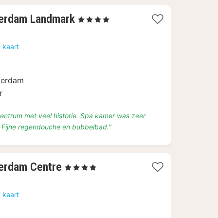
1
terdam Landmark
, 4 Sterren
nacht
vanaf
 kaart
€
141,75
d
sterdam
r
 centrum met veel historie. Spa kamer was zeer
. Fijne regendouche en bubbelbad."
1
terdam Centre
, 4 Sterren
nacht
vanaf
 kaart
€
189