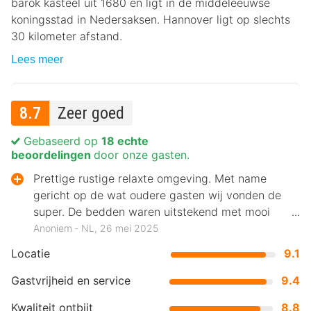
barok kasteel uit 1680 en ligt in de middeleeuwse
koningsstad in Nedersaksen. Hannover ligt op slechts
30 kilometer afstand.
Lees meer
8.7
Zeer goed
Gebaseerd op
18 echte
beoordelingen
door onze gasten.
Prettige rustige relaxte omgeving. Met name
gericht op de wat oudere gasten wij vonden de
super. De bedden waren uitstekend met mooi
bedtextiel.
Anoniem ‐ NL, 26 mei 2025
Locatie
9.1
Gastvrijheid en service
9.4
Kwaliteit ontbijt
8.8