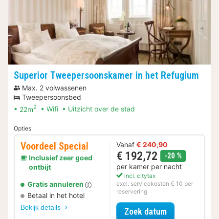
Superior Tweepersoonskamer in het Refugium
Max. 2 volwassenen
Tweepersoonsbed
2
22m
Wifi
Uitzicht over de stad
Opties
Voordeel Special
Vanaf
€ 240,90
€ 192,72
korting
-20 %
Inclusief zeer goed
per kamer per nacht
ontbijt
incl. citytax
Gratis annuleren
excl. servicekosten € 10 per
reservering
Betaal in het hotel
Bekijk details
voor Voordeel 
Zoek datum