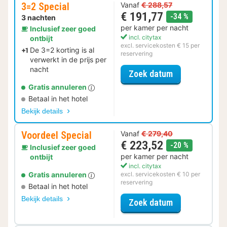
3=2 Special
Vanaf
€ 288,57
€ 191,77
korting
-34 %
3 nachten
per kamer per nacht
Inclusief zeer goed
incl. citytax
ontbijt
excl. servicekosten € 15 per
De 3=2 korting is al
reservering
verwerkt in de prijs per
nacht
voor 3=2 Speci
Zoek datum
Gratis annuleren
Betaal in het hotel
Bekijk details
Voordeel Special
Vanaf
€ 279,40
€ 223,52
korting
-20 %
Inclusief zeer goed
per kamer per nacht
ontbijt
incl. citytax
Gratis annuleren
excl. servicekosten € 10 per
reservering
Betaal in het hotel
Bekijk details
voor Voordeel 
Zoek datum