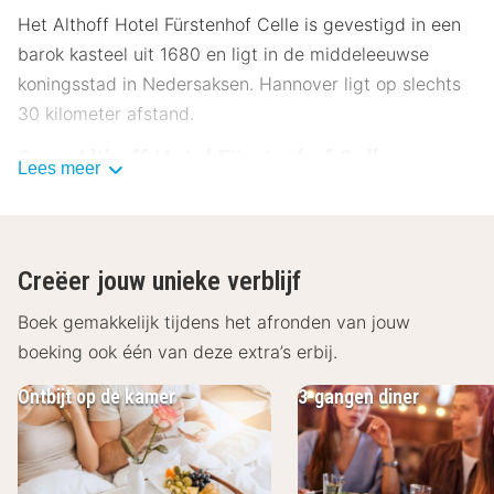
Het Althoff Hotel Fürstenhof Celle is gevestigd in een
barok kasteel uit 1680 en ligt in de middeleeuwse
koningsstad in Nedersaksen. Hannover ligt op slechts
30 kilometer afstand.
Over Althoff Hotel Fürstenhof Celle
Lees meer
Bewonder tijdens je verblijf in het Althoff Hotel
Fürstenhof Celle de prachtige natuur en breng een
bezoek aan de prachtige stad Hannover. Ontspan dan
Creëer jouw unieke verblijf
in de wellnessruimte.
Boek gemakkelijk tijdens het afronden van jouw
Faciliteiten Althoff Hotel Fuerstenhof Celle
boeking ook één van deze extra’s erbij.
De elegante hotelkamers van het Althoff Hotel
Ontbijt op de kamer
3-gangen diner
Fürstenhof Celle zijn ingericht in Engelse landelijke stijl
en beschikken standaard over een tv, radio, telefoon,
wifi, minibar en een badkamer met bad en/of douche