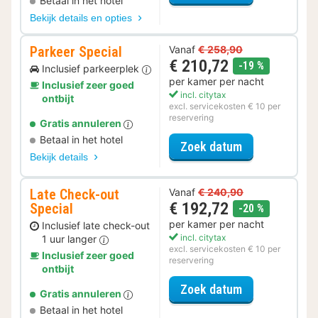
Betaal in het hotel
Bekijk details en opties
Parkeer Special
Vanaf
€ 258,90
€ 210,72
korting
-19 %
Inclusief parkeerplek
per kamer per nacht
Inclusief zeer goed
incl. citytax
ontbijt
excl. servicekosten € 10 per
reservering
Gratis annuleren
Betaal in het hotel
voor Parkeer S
Zoek datum
Bekijk details
Late Check-out
Vanaf
€ 240,90
€ 192,72
Special
korting
-20 %
per kamer per nacht
Inclusief late check-out
incl. citytax
1 uur langer
excl. servicekosten € 10 per
Inclusief zeer goed
reservering
ontbijt
voor Late Che
Zoek datum
Gratis annuleren
Betaal in het hotel