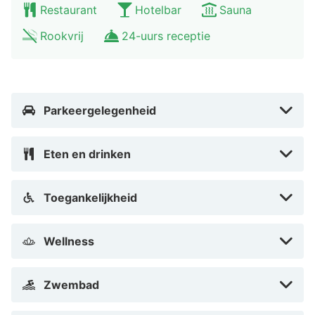
Restaurant
Hotelbar
Sauna
Toscaans sfeer. Het restaurant heeft 16 Gault Millau-
Rookvrij
24-uurs receptie
punten en serveert seizoensgebonden en lichte
gerechten, met ook vegetarische en veganistische
opties. In de zomer kun je terecht op het terras. Voor
een rustiger moment kun je ook terecht in de Foyer Bar
Parkeergelegenheid
voor een drankje of een koffietafel.
Omgeving Althoff Hotel Fuerstenhof Celle
Eten en drinken
Het prachtige Althoff Hotel Fürstenhof Celle ligt aan
de rand van de historische oude stad. Wandel door de
Toegankelijkheid
pittoreske straatjes naar het beroemde hertogelijk
kasteel van Celle. Ga ook winkelen in de winkels in het
Wellness
oude centrum. Bezoek Hannover en bewonder de
oudste Duitse wolkenkrabber, het Anzeigerhochhaus en
het indrukwekkende nieuwe stadhuis.
Zwembad