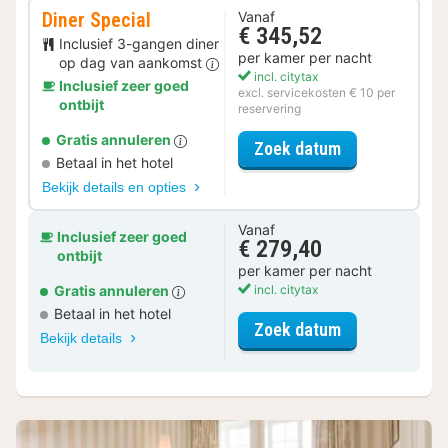
Diner Special
Vanaf
€ 345,52
Inclusief 3-gangen diner
per kamer per nacht
op dag van aankomst
incl. citytax
Inclusief zeer goed
excl. servicekosten € 10 per
ontbijt
reservering
Gratis annuleren
voor Diner Spe
Zoek datum
Betaal in het hotel
Bekijk details en opties
Vanaf
Inclusief zeer goed
€ 279,40
ontbijt
per kamer per nacht
Gratis annuleren
incl. citytax
Betaal in het hotel
voor Deluxe 
Zoek datum
Bekijk details