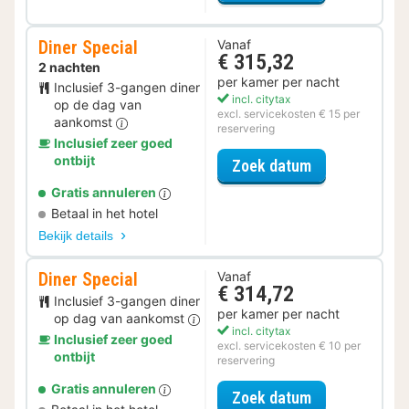
Diner Special
Vanaf
€ 315,32
2 nachten
per kamer per nacht
Inclusief 3-gangen diner
incl. citytax
op de dag van
excl. servicekosten € 15 per
aankomst
reservering
Inclusief zeer goed
ontbijt
voor Diner Spe
Zoek datum
Gratis annuleren
Betaal in het hotel
Bekijk details
Diner Special
Vanaf
€ 314,72
Inclusief 3-gangen diner
per kamer per nacht
op dag van aankomst
incl. citytax
Inclusief zeer goed
excl. servicekosten € 10 per
ontbijt
reservering
Gratis annuleren
voor Diner Spe
Zoek datum