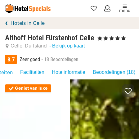
menu
Mijn
Hotels in Celle
favorieten
Althoff Hotel Fürstenhof Celle
, 5 Sterren
Celle
Duitsland
- Bekijk op kaart
8.7
Zeer goed
18 Beoordelingen
teiten
Faciliteiten
Hotelinformatie
Beoordelingen (18)
Geniet van luxe