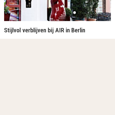
Stijlvol verblijven bij AIR in Berlin
AIR in Berlin
is een trendy en eigentijds hotel, ideaal
voor wie de bruisende stad Berlijn wil ontdekken. Het
ligt dichtbij de bekende Alexanderplatz en op korte
afstand van bezienswaardigheden zoals de Berliner
Dom en het Museuminsel. Het hotel biedt faciliteiten
zoals een bar/lounge, een ontbijtbuffet en gratis wifi.
Dankzij de centrale ligging is AIR in Berlin een handige
uitvalsbasis voor een stedentrip vol cultuur, winkelen
en ontspanning.
Lees meer