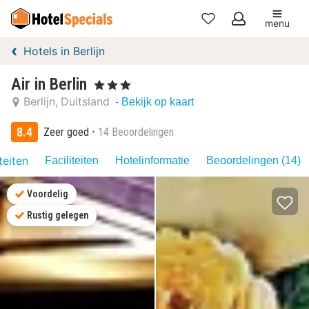
menu
Mijn
Hotels in Berlijn
favorieten
Air in Berlin
, 3 Sterren
Berlijn
Duitsland
- Bekijk op kaart
8.4
Zeer goed
14 Beoordelingen
teiten
Faciliteiten
Hotelinformatie
Beoordelingen (14)
Voordelig
Rustig gelegen