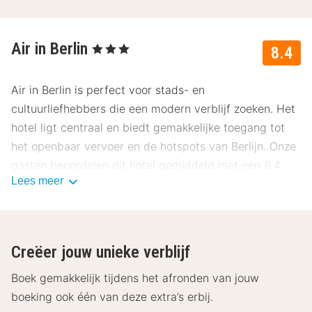
Air in Berlin
, 3 Sterren
8.4
Air in Berlin is perfect voor stads- en
cultuurliefhebbers die een modern verblijf zoeken. Het
hotel ligt centraal en biedt gemakkelijke toegang tot
het openbaar vervoer en de hotspots van Berlijn. Onze
gasten beoordelen dit hotel gemiddeld met een 8.4.
Lees meer
Ligging Air in Berlin
Air in Berlin ligt in het hippe Berlijnse stadsdeel Mitte,
ideaal om de bruisende stad te ontdekken. Vanaf het
Creëer jouw unieke verblijf
hotel zijn iconische bezienswaardigheden zoals de
Brandenburger Tor, Alexanderplatz en de Berlin TV-
Boek gemakkelijk tijdens het afronden van jouw
toren goed bereikbaar. Ook de East Side Gallery en het
boeking ook één van deze extra’s erbij.