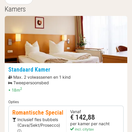
Kamers
Standaard Kamer
Max. 2 volwassenen en 1 kind
Tweepersoonsbed
2
18m
Opties
Romantische Special
Vanaf
€ 142,88
Inclusief fles bubbels
per kamer per nacht
(Cava/Sekt/Prosecco)
incl. citytax