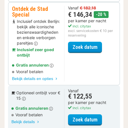
Ontdek de Stad
Vanaf
€ 182,18
€ 146,34
Special
korting
-20 %
per kamer per nacht
Inclusief ontdek Berlijn:
incl. citytax
bekijk alle iconische
excl. servicekosten € 10 per
bezienswaardigheden
reservering
en enkele verborgen
pareltjes
voor Ontdek de
Zoek datum
Inclusief zeer goed
ontbijt
Gratis annuleren
Vooraf betalen
Bekijk details en opties
Vanaf
Optioneel ontbijt voor €
€ 122,55
15
per kamer per nacht
Gratis annuleren
incl. citytax
Vooraf betalen
voor Standaar
Zoek datum
Bekijk details