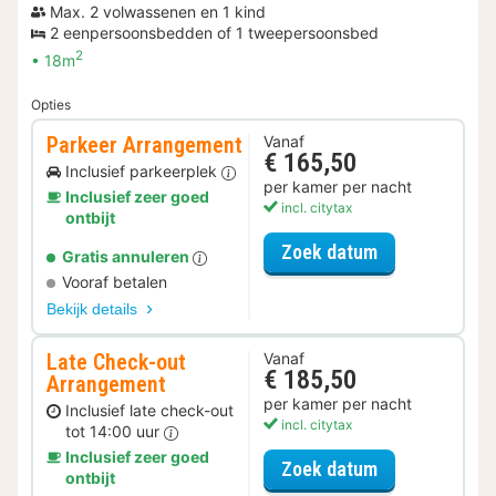
Max. 2 volwassenen en 1 kind
2 eenpersoonsbedden of 1 tweepersoonsbed
2
18m
Opties
Parkeer Arrangement
Vanaf
€ 165,50
Inclusief parkeerplek
per kamer per nacht
Inclusief zeer goed
incl. citytax
ontbijt
voor Parkeer 
Zoek datum
Gratis annuleren
Vooraf betalen
Bekijk details
Late Check-out
Vanaf
€ 185,50
Arrangement
per kamer per nacht
Inclusief late check-out
incl. citytax
tot 14:00 uur
Inclusief zeer goed
voor Late Che
Zoek datum
ontbijt