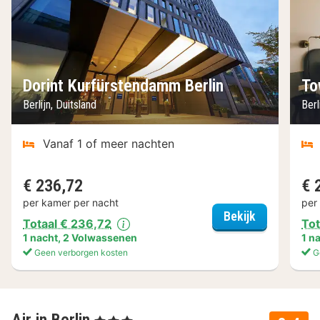
Dorint Kurfürstendamm Berlin
To
Berlijn, Duitsland
Berl
Vanaf 1 of meer nachten
€ 236,72
€ 
per kamer per nacht
per
Dorint Kurf
Bekijk
Totaal € 236,72
Tot
1 nacht
,
2 Volwassenen
1 n
Geen verborgen kosten
G
, 3 Sterren