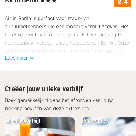
Air in Berlin
8.4
Air in Berlin is perfect voor stads- en
cultuurliefhebbers die een modern verblijf zoeken. Het
hotel ligt centraal en biedt gemakkelijke toegang tot
het openbaar vervoer en de hotspots van Berlijn. Onze
gasten beoordelen dit hotel gemiddeld met een 8.4.
Lees meer
Ligging Air in Berlin
Air in Berlin ligt in het hippe Berlijnse stadsdeel Mitte,
ideaal om de bruisende stad te ontdekken. Vanaf het
Creëer jouw unieke verblijf
hotel zijn iconische bezienswaardigheden zoals de
Brandenburger Tor, Alexanderplatz en de Berlin TV-
Boek gemakkelijk tijdens het afronden van jouw
toren goed bereikbaar. Ook de East Side Gallery en het
boeking ook één van deze extra’s erbij.
hippe gebied rondom Hackescher Markt liggen op
Dagelijks ontbijt
Parkeerplek
korte afstand. Voor een avondje uit zijn er tal van
theaters, bars en restaurants in de buurt. Tijdens je