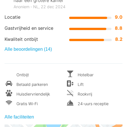
naar een grotere kamer
Anoniem ‐ NL, 22 dec 2024
Locatie
9.0
Gastvrijheid en service
8.8
Kwaliteit ontbijt
8.2
Alle beoordelingen (14)
Ontbijt
Hotelbar
Betaald parkeren
Lift
Huisdiervriendelijk
Rookvrij
Gratis Wi-Fi
24-uurs receptie
Alle faciliteiten