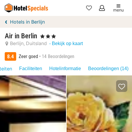
menu
Mijn
Hotels in Berlijn
favorieten
Air in Berlin
, 3 Sterren
Berlijn
Duitsland
- Bekijk op kaart
8.4
Zeer goed
14 Beoordelingen
teiten
Faciliteiten
Hotelinformatie
Beoordelingen (14)