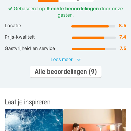
zitten en geniet van een ritje met paard en wagen. Op
Gebaseerd op
9 echte beoordelingen
door onze
15 km van Ängavallen zijn er unieke mogelijkheden om
gasten.
vogels te spotten in Falsterbo met natuurwandelingen
Locatie
8.5
en rondleidingen.
Prijs-kwaliteit
7.4
Automatisch vertaald door Google Translate
Gastvrijheid en service
7.5
Lees meer
Alle beoordelingen (9)
Laat je inspireren