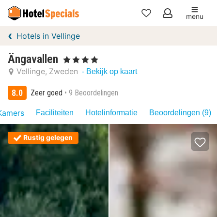
menu
Mijn
Hotels in Vellinge
favorieten
Ängavallen
, 4 Sterren
Vellinge
Zweden
- Bekijk op kaart
8.0
Zeer goed
9 Beoordelingen
Kamers
Faciliteiten
Hotelinformatie
Beoordelingen (9)
Rustig gelegen