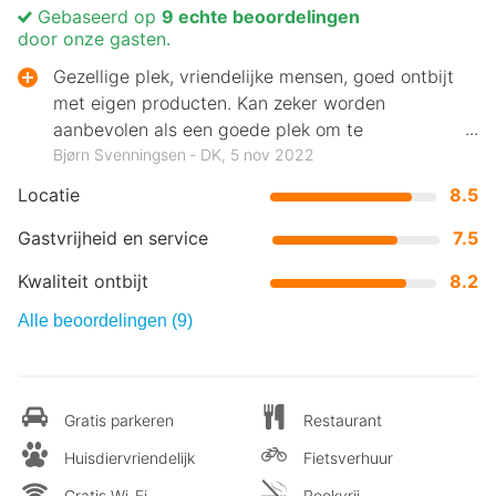
Gebaseerd op
9 echte beoordelingen
door onze gasten.
Gezellige plek, vriendelijke mensen, goed ontbijt
met eigen producten. Kan zeker worden
aanbevolen als een goede plek om te
ontspannen.
Bjørn Svenningsen ‐ DK, 5 nov 2022
Locatie
8.5
Gastvrijheid en service
7.5
Kwaliteit ontbijt
8.2
Alle beoordelingen (9)
Gratis parkeren
Restaurant
Huisdiervriendelijk
Fietsverhuur
Gratis Wi-Fi
Rookvrij