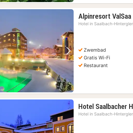
Alpinresort ValSaa
Hotel in
Saalbach-Hintergl
Zwembad
Vorige foto
Volgende foto
Gratis Wi-Fi
Restaurant
Hotel Saalbacher 
Hotel in
Saalbach-Hintergl