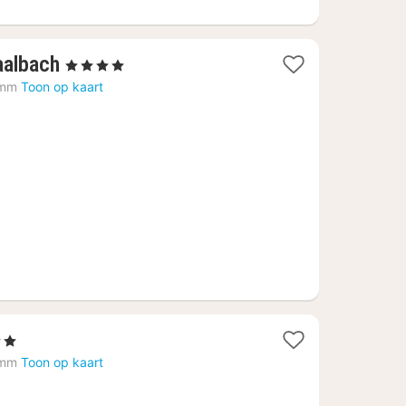
1
aalbach
, 4 Sterren
nacht
emm
Toon op kaart
vanaf
€
140,72
en
t
emm
Toon op kaart
f