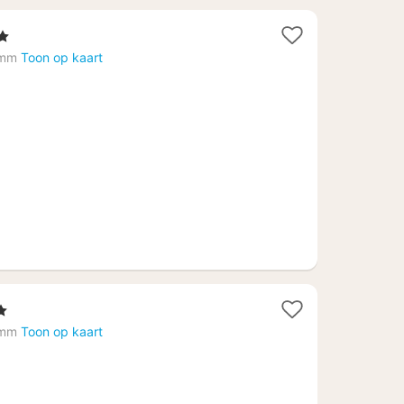
n
emm
Toon op kaart
3
emm
Toon op kaart
0