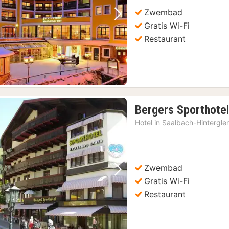
Zwembad
Vorige foto
Volgende foto
Gratis Wi-Fi
Restaurant
Bergers Sporthote
Hotel in
Saalbach-Hintergl
Zwembad
Vorige foto
Volgende foto
Gratis Wi-Fi
Restaurant