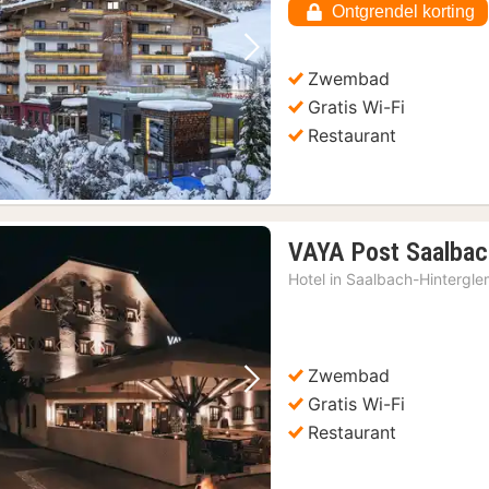
Ontgrendel korting
284,
Vorige foto
Volgende foto
Zwembad
Gratis Wi-Fi
Restaurant
VAYA Post Saalbac
Hotel in
Saalbach-Hintergl
Zwembad
Vorige foto
Volgende foto
Gratis Wi-Fi
Restaurant