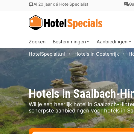
Al 20 jaar dé HotelSpecialist
Ga
Zoeken
Bestemmingen
Aanbiedingen
HotelSpecials.nl
Hotels in Oostenrijk
Ho
Hotels in Saalbach-H
Wil je een heerlijk hotel in Saalbach-Hi
scherpste aanbiedingen voor hotels in S