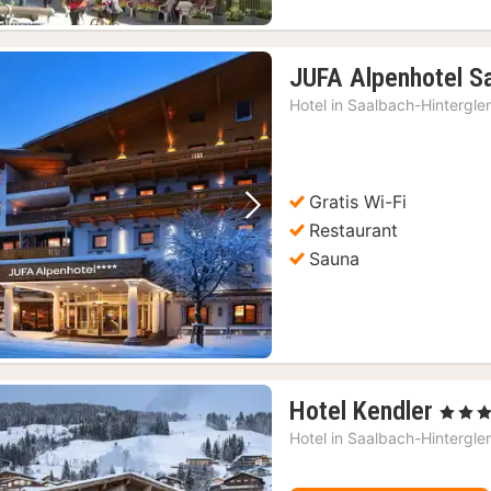
JUFA Alpenhotel S
Hotel in
Saalbach-Hintergl
Gratis Wi-Fi
Vorige foto
Volgende foto
Restaurant
Sauna
1
Hotel Kendler
, 4 Sterr
nach
Hotel in
Saalbach-Hintergl
vana
€