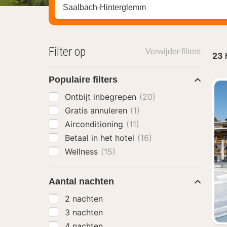
Zoek op hotel, regio of stad
Filter op
Verwijder filters
23
Populaire filters
Ontbijt inbegrepen
(20)
Gratis annuleren
(1)
Airconditioning
(11)
Betaal in het hotel
(16)
Wellness
(15)
Aantal nachten
2 nachten
3 nachten
4 nachten