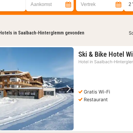
Aankomst
Vertrek
2
Hotels in Saalbach-Hinterglemm gevonden
So
Ski & Bike Hotel W
Hotel in
Saalbach-Hintergl
Gratis Wi-Fi
Vorige foto
Volgende foto
Restaurant