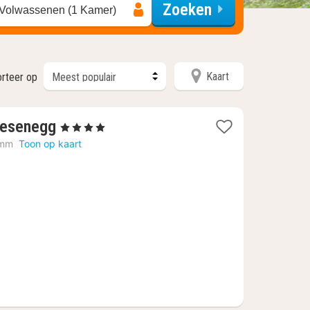
Zoeken
 Volwassenen (1 Kamer)
Kaart
rteer op
1
iesenegg
, 4 Sterren
nacht
emm
Toon op kaart
vanaf
€
198,69