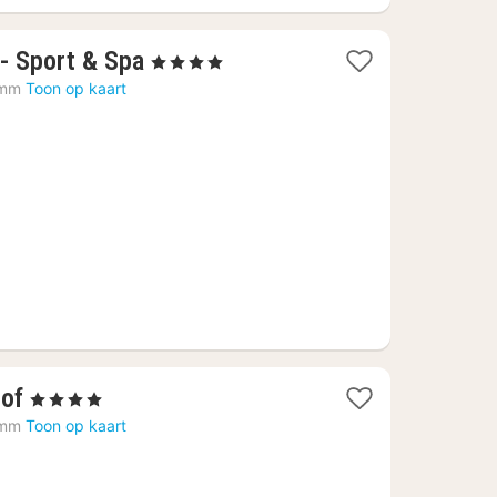
1
 - Sport & Spa
, 4 Sterren
nacht
emm
Toon op kaart
vanaf
€
455
1
Hof
, 4 Sterren
nacht
emm
Toon op kaart
vanaf
€