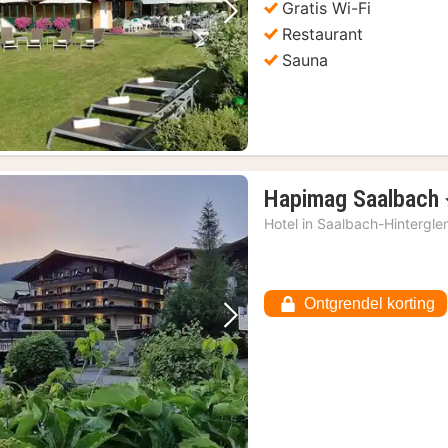
Gratis Wi-Fi
Vorige foto
Volgende foto
Restaurant
Sauna
Hapimag Saalbach
Hotel in
Saalbach-Hintergl
Ontgrendel korting
Vorige foto
Volgende foto