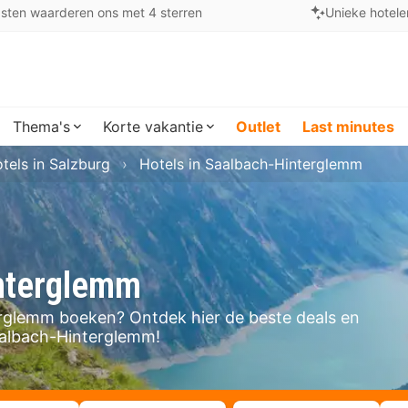
sten waarderen ons met 4 sterren
Unieke hotele
Thema's
Korte vakantie
Outlet
Last minutes
tels in Salzburg
Hotels in Saalbach-Hinterglemm
interglemm
nterglemm boeken? Ontdek hier de beste deals en
aalbach-Hinterglemm!