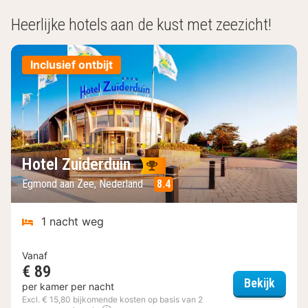
Heerlijke hotels aan de kust met zeezicht!
Inclusief ontbijt
Hotel Zuiderduin
Egmond aan Zee, Nederland
8.4
1 nacht weg
Vanaf
€ 89
Hotel 
Bekijk
per kamer per nacht
Excl. € 15,80 bijkomende kosten op basis van 2