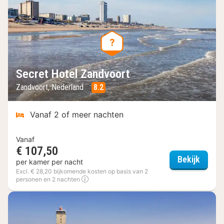
Secret Hotel Zandvoort
Zandvoort, Nederland
8.2
Vanaf 2 of meer nachten
Vanaf
€ 107,50
Secret
Bekijk
per kamer per nacht
Excl. € 28,20 bijkomende kosten op basis van 2
personen en 2 nachten