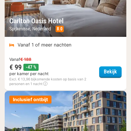
Carlton Oasis Hotel
Spijkenisse, Nederland
8.0
Vanaf 1 of meer nachten
Vanaf
€ 188
€ 99
korting
-47 %
Carlto
Bekijk
per kamer per nacht
Excl. € 13,96 bijkomende kosten op basis van 2
personen en 1 nacht
Inclusief ontbijt