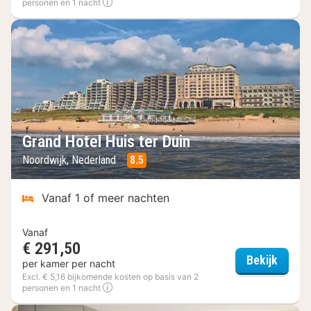
personen en 1 nacht
Grand Hotel Huis ter Duin
Noordwijk, Nederland
8.5
Vanaf 1 of meer nachten
Vanaf
€ 291,50
Grand 
Bekijk
per kamer per nacht
Excl. € 5,16 bijkomende kosten op basis van 2
personen en 1 nacht