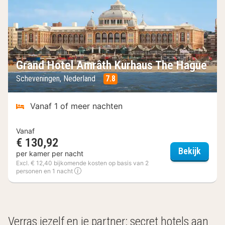
Grand Hotel Amrâth Kurhaus The Hague
Scheveningen, Nederland
7.8
Vanaf 1 of meer nachten
Vanaf
€ 130,92
Grand 
Bekijk
per kamer per nacht
Excl. € 12,40 bijkomende kosten op basis van 2
personen en 1 nacht
(4
hotels)
Verras jezelf en je partner: secret hotels aan