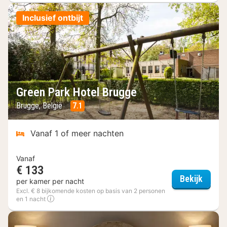
Inclusief ontbijt
Green Park Hotel Brugge
Brugge, België
7.1
Vanaf 1 of meer nachten
Vanaf
€ 133
Green 
Bekijk
per kamer per nacht
Excl. € 8 bijkomende kosten op basis van 2 personen
en 1 nacht