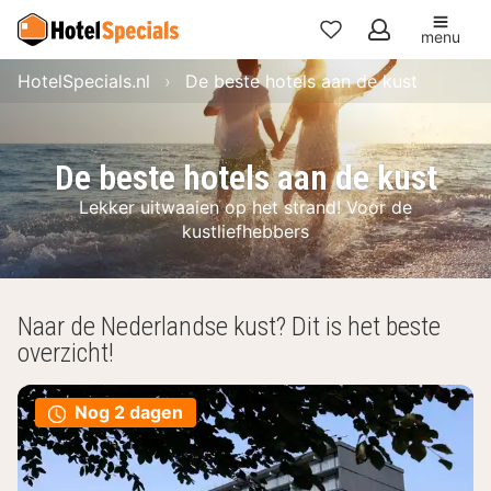
menu
Mijn
HotelSpecials.nl
De beste hotels aan de kust
favorieten
De beste hotels aan de kust
Lekker uitwaaien op het strand! Voor de
kustliefhebbers
Naar de Nederlandse kust? Dit is het beste
overzicht!
Nog 2 dagen