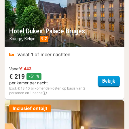
Hotel Dukes' Palace Bruges
Brugge, België
9.2
Vanaf 1 of meer nachten
Vanaf
€ 443
€ 219
korting
-51 %
Hotel 
Bekijk
per kamer per nacht
Excl. € 18,40 bijkomende kosten op basis van 2
personen en 1 nacht
Inclusief ontbijt