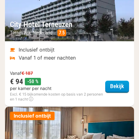
City Hotel Terneuzen
Terneuzen, Nederland
7.5
Inclusief ontbijt
Vanaf 1 of meer nachten
Vanaf
€ 187
€ 94
korting
-50 %
City H
Bekijk
per kamer per nacht
Excl. € 15 bijkomende kosten op basis van 2 personen
en 1 nacht
Inclusief ontbijt