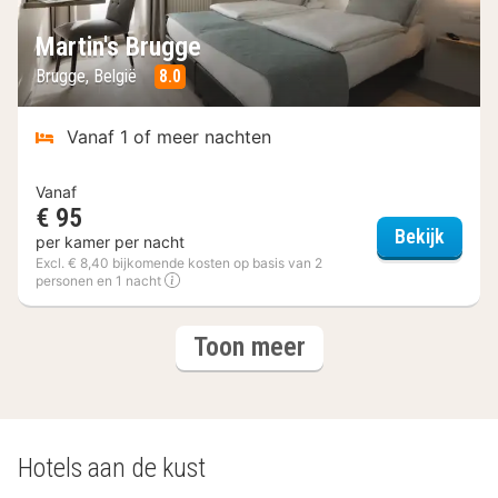
Martin's Brugge
Brugge, België
8.0
Vanaf 1 of meer nachten
Vanaf
€ 95
Martin
Bekijk
per kamer per nacht
Excl. € 8,40 bijkomende kosten op basis van 2
personen en 1 nacht
(6
hotels
Toon meer
hotels)
Hotels aan de kust