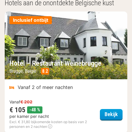
Hotels aan de onontdekte Belgische kust
Inclusief ontbijt
Hotel – Restaurant Weinebrugge
Brugge, België
8.2
Vanaf 2 of meer nachten
Vanaf
€ 202
€ 105
korting
-48 %
Hotel 
Bekijk
per kamer per nacht
Excl. € 31,80 bijkomende kosten op basis van 2
personen en 2 nachten