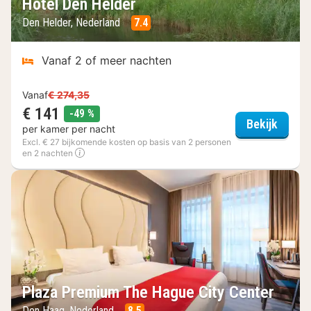
Hotel Den Helder
Den Helder, Nederland
7.4
Vanaf 2 of meer nachten
Vanaf
€ 274,35
€ 141
korting
-49 %
Hotel 
Bekijk
per kamer per nacht
Excl. € 27 bijkomende kosten op basis van 2 personen
en 2 nachten
Plaza Premium The Hague City Center
Den Haag, Nederland
8.5