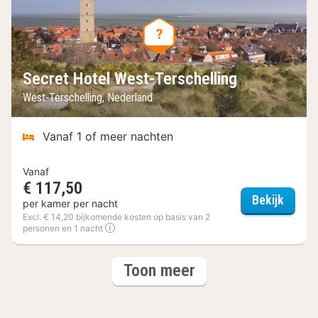
Secret Hotel West-Terschelling
West-Terschelling, Nederland
Vanaf 1 of meer nachten
Vanaf
€ 117,50
Secret
Bekijk
per kamer per nacht
Excl. € 14,20 bijkomende kosten op basis van 2
personen en 1 nacht
(4
hotels
Toon meer
hotels)