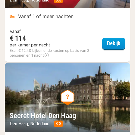
Vanaf 1 of meer nachten
Vanaf
€ 114
Plaza 
Bekijk
per kamer per nacht
Excl. € 12,40 bijkomende kosten op basis van 2
personen en 1 nacht
Secret Hotel Den Haag
Den Haag, Nederland
8.3