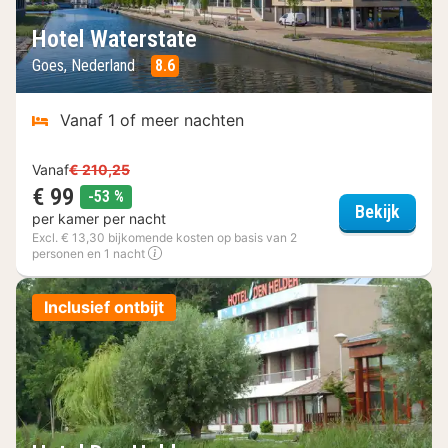
Hotel Waterstate
Goes, Nederland
8.6
Vanaf 1 of meer nachten
Vanaf
€ 210,25
€ 99
korting
-53 %
Hotel 
Bekijk
per kamer per nacht
Excl. € 13,30 bijkomende kosten op basis van 2
personen en 1 nacht
Inclusief ontbijt