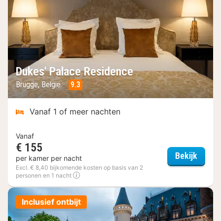
Dukes' Palace Residence
Brugge, België
9.3
Vanaf 1 of meer nachten
Vanaf
€ 155
Dukes'
Bekijk
per kamer per nacht
Excl. € 8,40 bijkomende kosten op basis van 2
personen en 1 nacht
Inclusief ontbijt