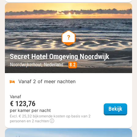
Secret Hotel Omgeving Noordwijk
Noordwijkerhout, Nederland
8.2
Vanaf 2 of meer nachten
Vanaf
€ 123,76
Secret
Bekijk
per kamer per nacht
Excl. € 25,32 bijkomende kosten op basis van 2
personen en 2 nachten