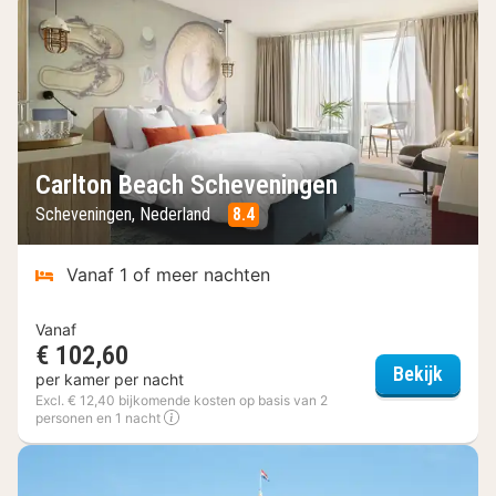
Carlton Beach Scheveningen
Scheveningen, Nederland
8.4
Vanaf 1 of meer nachten
Vanaf
€ 102,60
Carlto
Bekijk
per kamer per nacht
Excl. € 12,40 bijkomende kosten op basis van 2
personen en 1 nacht