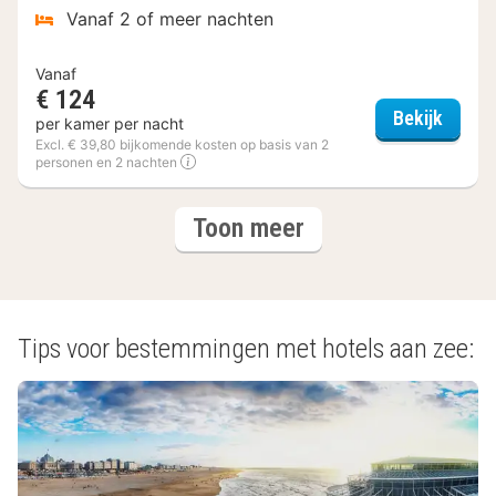
Vanaf 2 of meer nachten
Vanaf
€ 124
Secret
Bekijk
per kamer per nacht
Excl. € 39,80 bijkomende kosten op basis van 2
personen en 2 nachten
(6
hotels
Toon meer
hotels)
Tips voor bestemmingen met hotels aan zee: