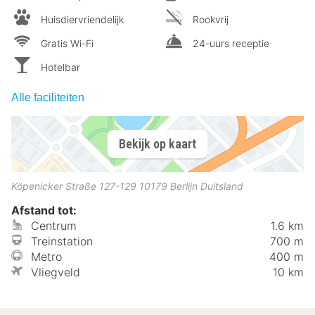
Huisdiervriendelijk
Rookvrij
Gratis Wi-Fi
24-uurs receptie
Hotelbar
Alle faciliteiten
Bekijk op kaart
Köpenicker Straße 127-129
10179
Berlijn
Duitsland
Afstand tot:
Centrum
1.6 km
Treinstation
700 m
Metro
400 m
Vliegveld
10 km