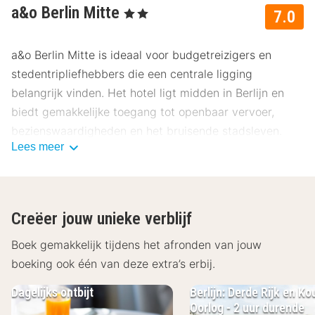
a&o Berlin Mitte
, 2 Sterren
7.0
a&o Berlin Mitte is ideaal voor budgetreizigers en
stedentripliefhebbers die een centrale ligging
belangrijk vinden. Het hotel ligt midden in Berlijn en
biedt gemakkelijke toegang tot openbaar vervoer,
bezienswaardigheden en het bruisende stadsleven.
Lees meer
Onze gasten beoordelen dit hotel gemiddeld met een
7.0.
Ligging a&o Berlin Mitte
Creëer jouw unieke verblijf
a&o Berlin Mitte ligt in het hart van Berlijn, in de wijk
Mitte, op korte loopafstand van vele iconische plekken
Boek gemakkelijk tijdens het afronden van jouw
zoals Alexanderplatz, de Berlin TV-toren en de
boeking ook één van deze extra’s erbij.
Brandenburger Tor. Ook de historische
Dagelijks ontbijt
Berlijn: Derde Rijk en K
Gendarmenmarkt en de Hackesche Höfe zijn
Oorlog - 2 uur durende