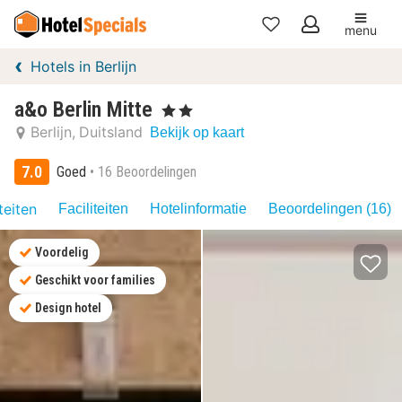
menu
Mijn
Hotels in Berlijn
favorieten
a&o Berlin Mitte
, 2 Sterren
Berlijn
Duitsland
Bekijk op kaart
7.0
Goed
16 Beoordelingen
teiten
Faciliteiten
Hotelinformatie
Beoordelingen (16)
Voordelig
Geschikt voor families
Design hotel