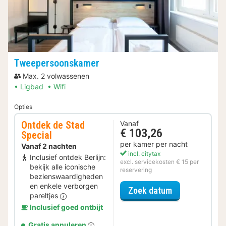
Tweepersoonskamer
Max. 2 volwassenen
Ligbad
Wifi
Opties
Ontdek de Stad
Vanaf
€ 103,26
Special
per kamer per nacht
Vanaf 2 nachten
incl. citytax
Inclusief ontdek Berlijn:
excl. servicekosten € 15 per
bekijk alle iconische
reservering
bezienswaardigheden
en enkele verborgen
voor Ontdek de
Zoek datum
pareltjes
Inclusief goed ontbijt
Gratis annuleren